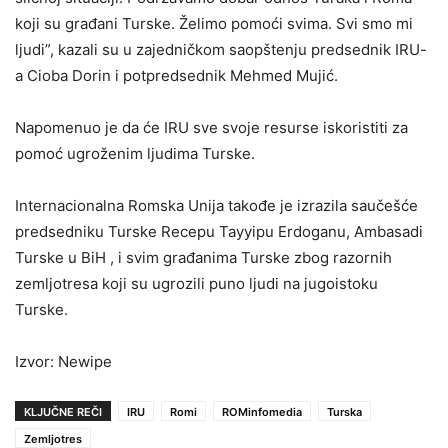
koji su građani Turske. Želimo pomoći svima. Svi smo mi
ljudi”, kazali su u zajedničkom saopštenju predsednik IRU-
a Cioba Dorin i potpredsednik Mehmed Mujić.
Napomenuo je da će IRU sve svoje resurse iskoristiti za
pomoć ugroženim ljudima Turske.
Internacionalna Romska Unija takođe je izrazila saučešće
predsedniku Turske Recepu Tayyipu Erdoganu, Ambasadi
Turske u BiH , i svim građanima Turske zbog razornih
zemljotresa koji su ugrozili puno ljudi na jugoistoku
Turske.
Izvor: Newipe
KLJUČNE REČI
IRU
Romi
ROMinfomedia
Turska
Zemljotres