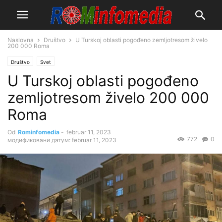
Naslovna
Društvo
U Turskoj oblasti pogođeno zemljotresom živelo
200 000 Roma
Društvo
Svet
U Turskoj oblasti pogođeno
zemljotresom živelo 200 000
Roma
Od
Rominfomedia
-
februar 11, 2023
772
0
модификовани датум: februar 11, 2023