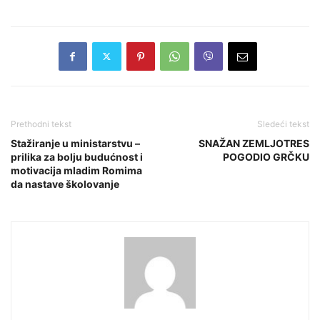
Prethodni tekst
Sledeći tekst
Stažiranje u ministarstvu –
SNAŽAN ZEMLJOTRES
prilika za bolju budućnost i
POGODIO GRČKU
motivacija mladim Romima
da nastave školovanje