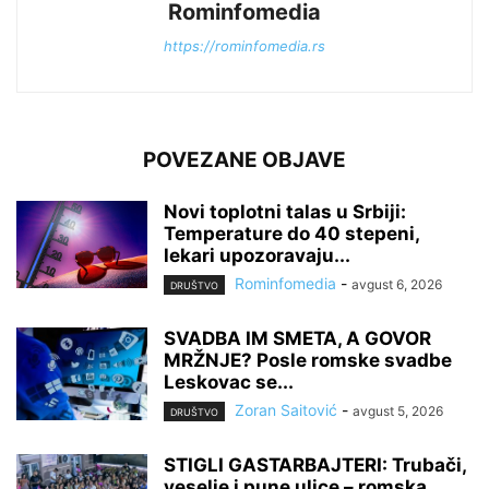
Rominfomedia
https://rominfomedia.rs
POVEZANE OBJAVE
Novi toplotni talas u Srbiji:
Temperature do 40 stepeni,
lekari upozoravaju...
Rominfomedia
-
avgust 6, 2026
DRUŠTVO
SVADBA IM SMETA, A GOVOR
MRŽNJE? Posle romske svadbe
Leskovac se...
Zoran Saitović
-
avgust 5, 2026
DRUŠTVO
STIGLI GASTARBAJTERI: Trubači,
veselje i pune ulice – romska