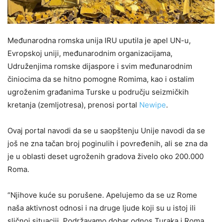
Međunarodna romska unija IRU uputila je apel UN-u,
Evropskoj uniji, međunarodnim organizacijama,
Udruženjima romske dijaspore i svim međunarodnim
činiocima da se hitno pomogne Romima, kao i ostalim
ugroženim građanima Turske u području seizmičkih
kretanja (zemljotresa), prenosi portal
Newipe
.
Ovaj portal navodi da se u saopštenju Unije navodi da se
još ne zna tačan broj poginulih i povređenih, ali se zna da
je u oblasti deset ugroženih gradova živelo oko 200.000
Roma.
“Njihove kuće su porušene. Apelujemo da se uz Rome
naša aktivnost odnosi i na druge ljude koji su u istoj ili
sličnoj situaciji. Podržavamo dobar odnos Turaka i Roma