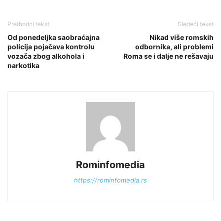
Prethodni tekst
Sledeći tekst
Od ponedeljka saobraćajna
Nikad više romskih
policija pojačava kontrolu
odbornika, ali problemi
vozača zbog alkohola i
Roma se i dalje ne rešavaju
narkotika
Rominfomedia
https://rominfomedia.rs