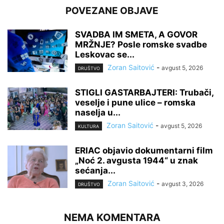
POVEZANE OBJAVE
SVADBA IM SMETA, A GOVOR
MRŽNJE? Posle romske svadbe
Leskovac se...
Zoran Saitović
-
avgust 5, 2026
DRUŠTVO
STIGLI GASTARBAJTERI: Trubači,
veselje i pune ulice – romska
naselja u...
Zoran Saitović
-
avgust 5, 2026
KULTURA
ERIAC objavio dokumentarni film
„Noć 2. avgusta 1944“ u znak
sećanja...
Zoran Saitović
-
avgust 3, 2026
DRUŠTVO
NEMA KOMENTARA