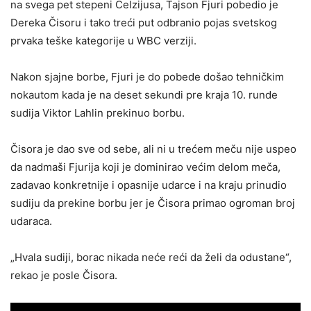
na svega pet stepeni Celzijusa, Tajson Fjuri pobedio je
Dereka Čisoru i tako treći put odbranio pojas svetskog
prvaka teške kategorije u WBC verziji.
Nakon sjajne borbe, Fjuri je do pobede došao tehničkim
nokautom kada je na deset sekundi pre kraja 10. runde
sudija Viktor Lahlin prekinuo borbu.
Čisora je dao sve od sebe, ali ni u trećem meču nije uspeo
da nadmaši Fjurija koji je dominirao većim delom meča,
zadavao konkretnije i opasnije udarce i na kraju prinudio
sudiju da prekine borbu jer je Čisora primao ogroman broj
udaraca.
„Hvala sudiji, borac nikada neće reći da želi da odustane“,
rekao je posle Čisora.