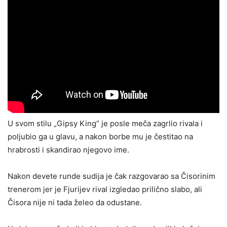
U svom stilu „Gipsy King“ je posle meča zagrlio rivala i
poljubio ga u glavu, a nakon borbe mu je čestitao na
hrabrosti i skandirao njegovo ime.
Nakon devete runde sudija je čak razgovarao sa Čisorinim
trenerom jer je Fjurijev rival izgledao prilično slabo, ali
Čisora nije ni tada želeo da odustane.