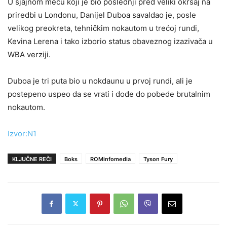
U sjajnom meču koji je bio poslednji pred veliki okršaj na
priredbi u Londonu, Danijel Duboa savaldao je, posle
velikog preokreta, tehničkim nokautom u trećoj rundi,
Kevina Lerena i tako izborio status obaveznog izazivača u
WBA verziji.
Duboa je tri puta bio u nokdaunu u prvoj rundi, ali je
postepeno uspeo da se vrati i dođe do pobede brutalnim
nokautom.
Izvor:N1
KLJUČNE REČI
Boks
ROMinfomedia
Tyson Fury