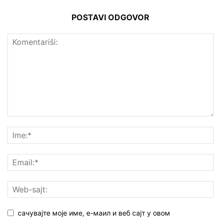
POSTAVI ODGOVOR
сачувајте моје име, е-маил и веб сајт у овом