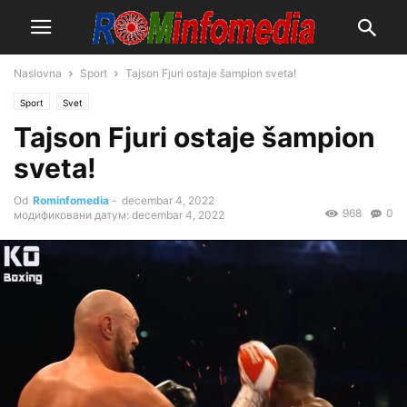
Naslovna
Sport
Tajson Fjuri ostaje šampion sveta!
Sport
Svet
Tajson Fjuri ostaje šampion
sveta!
Od
Rominfomedia
-
decembar 4, 2022
968
0
модификовани датум: decembar 4, 2022