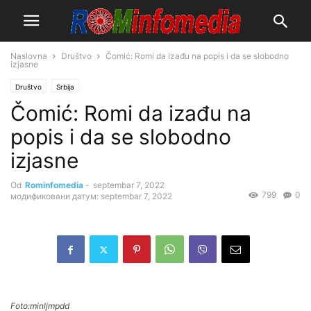
Naslovna
Društvo
Čomić: Romi da izađu na popis i da se slobodno
izjasne
Društvo
Srbija
Čomić: Romi da izađu na
popis i da se slobodno
izjasne
Od
Rominfomedia
-
septembar 7, 2022
799
0
модификовани датум: septembar 7, 2022
Foto:minljmpdd