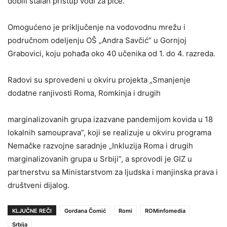
dobili stalan pristup vodi za piće.
Omogućeno je priključenje na vodovodnu mrežu i
područnom odeljenju OŠ „Andra Savčić“ u Gornjoj
Grabovici, koju pohađa oko 40 učenika od 1. do 4. razreda.
Radovi su sprovedeni u okviru projekta „Smanjenje
dodatne ranjivosti Roma, Romkinja i drugih
marginalizovanih grupa izazvane pandemijom kovida u 18
lokalnih samouprava”, koji se realizuje u okviru programa
Nemačke razvojne saradnje „Inkluzija Roma i drugih
marginalizovanih grupa u Srbiji”, a sprovodi je GIZ u
partnerstvu sa Ministarstvom za ljudska i manjinska prava i
društveni dijalog.
KLJUČNE REČI
Gordana Čomić
Romi
ROMinfomedia
Srbija