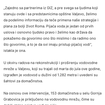
„Zajedno sa partnerima iz GIZ, a pre svega sa ljudima koji
stanuju ovde i sa predstavnicima opštine Valjevo, želimo
da podelimo informaciju da teče primena naše strategije i
plana za bolji život Roma. Pijaća voda je jedan od prvih
uslova i osnovno ljudsko pravo i želimo kao država da
pokažemo da govorimo ono što mislimo i da radimo ono
što govorimo, a to je da svi imaju pristup pijaćoj vodi“,
istakla je ona.
U okviru radova na rekonstrukciji i proširenju vodovodne
mreže u Valjevu, koji su trajali od marta do jula ove godine,
izgrađen je vodovod u dužini od 1.282 metra i uvedeni su
šahtovi za domać́instva.
Na osnovu ove intervencije, 153 domaćinstva u selu Gornja
Grabovica je priključeno na vodovodnu mrežu, čime su