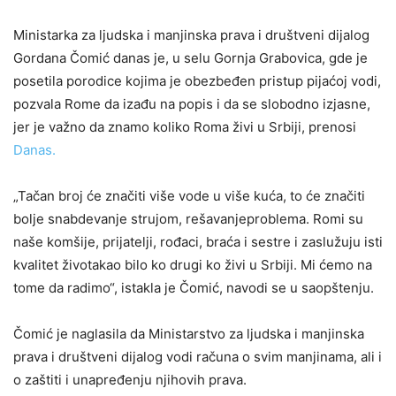
Ministarka za ljudska i manjinska prava i društveni dijalog
Gordana Čomić danas je, u selu Gornja Grabovica, gde je
posetila porodice kojima je obezbeđen pristup pijaćoj vodi,
pozvala Rome da izađu na popis i da se slobodno izjasne,
jer je važno da znamo koliko Roma živi u Srbiji, prenosi
Danas.
„Tačan broj će značiti više vode u više kuća, to će značiti
bolje snabdevanje strujom, rešavanjeproblema. Romi su
naše komšije, prijatelji, rođaci, braća i sestre i zaslužuju isti
kvalitet životakao bilo ko drugi ko živi u Srbiji. Mi ćemo na
tome da radimo“, istakla je Čomić, navodi se u saopštenju.
Čomić je naglasila da Ministarstvo za ljudska i manjinska
prava i društveni dijalog vodi računa o svim manjinama, ali i
o zaštiti i unapređenju njihovih prava.