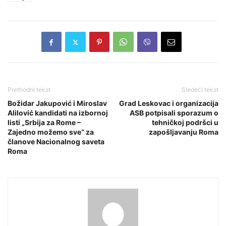
Prethodni tekst
Sledeći tekst
Božidar Jakupović i Miroslav
Grad Leskovac i organizacija
Alilović kandidati na izbornoj
ASB potpisali sporazum o
listi „Srbija za Rome –
tehničkoj podršci u
Zajedno možemo sve“ za
zapošljavanju Roma
članove Nacionalnog saveta
Roma