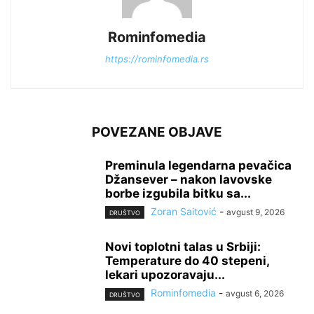
Rominfomedia
https://rominfomedia.rs
POVEZANE OBJAVE
Preminula legendarna pevačica
Džansever – nakon lavovske
borbe izgubila bitku sa...
Zoran Saitović
-
avgust 9, 2026
DRUŠTVO
Novi toplotni talas u Srbiji:
Temperature do 40 stepeni,
lekari upozoravaju...
Rominfomedia
-
avgust 6, 2026
DRUŠTVO