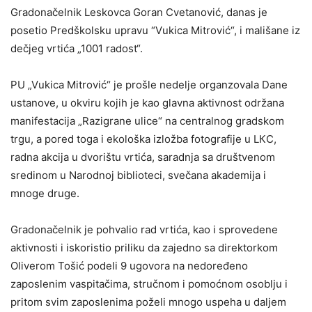
Gradonačelnik Leskovca Goran Cvetanović, danas je
posetio Predškolsku upravu “Vukica Mitrović“, i mališane iz
dečjeg vrtića „1001 radost“.
PU „Vukica Mitrović“ je prošle nedelje organzovala Dane
ustanove, u okviru kojih je kao glavna aktivnost održana
manifestacija „Razigrane ulice“ na centralnog gradskom
trgu, a pored toga i ekološka izložba fotografije u LКC,
radna akcija u dvorištu vrtića, saradnja sa društvenom
sredinom u Narodnoj biblioteci, svečana akademija i
mnoge druge.
Gradonačelnik je pohvalio rad vrtića, kao i sprovedene
aktivnosti i iskoristio priliku da zajedno sa direktorkom
Oliverom Tošić podeli 9 ugovora na nedoređeno
zaposlenim vaspitačima, stručnom i pomoćnom osoblju i
pritom svim zaposlenima poželi mnogo uspeha u daljem