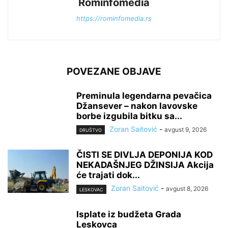
Rominfomedia
https://rominfomedia.rs
POVEZANE OBJAVE
Preminula legendarna pevačica
Džansever – nakon lavovske
borbe izgubila bitku sa...
Zoran Saitović
-
avgust 9, 2026
DRUŠTVO
ČISTI SE DIVLJA DEPONIJA KOD
NEKADAŠNJEG DŽINSIJA Akcija
će trajati dok...
Zoran Saitović
-
avgust 8, 2026
LESKOVAC
Isplate iz budžeta Grada
Leskovca