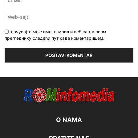
сачувајте моје име, е-маил и веб сајт у овом
прегледнику следећи пут када коментаришем.
O NAMA