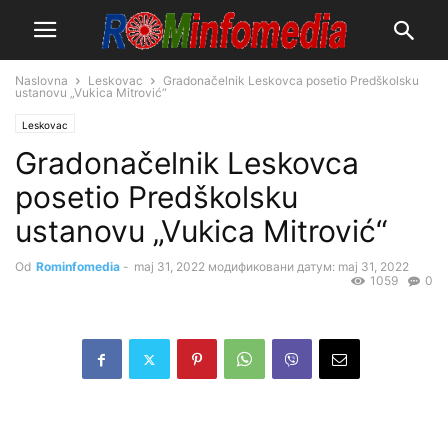
Naslovna
Leskovac
Gradonačelnik Leskovca posetio Predškolsku
ustanovu „Vukica Mitrović“
Leskovac
Gradonačelnik Leskovca
posetio Predškolsku
ustanovu „Vukica Mitrović“
Od
Rominfomedia
-
maj 31, 2022
модификовани датум: maj 31, 2022
1059
0