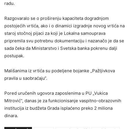
radu.
Razgovaralo se o proširenju kapaciteta dogradnjom
postojećih vrtića, ako i o dinamici izgradnje novog vrtića na
staroj stočnoj pijaci za koji je Lokalna samouprava
pripremila svu potrebnu dokumentaciju i nazanačo je da se
sada čeka da Ministarstvo i Svetska banka pokrenu dalji
postupak.
Mališanima iz vrtića su podeljene bojanke „Pažljivkova
pravila u saobraćaju“.
Pored uručenih ugovora zaposlenima u PU „Vukica
Mitrović“, danas je za funkcionisanje vaspitno-obrazovnih
institucija iz budžeta Grada isplaćeno preko 2 miliona
dinara.