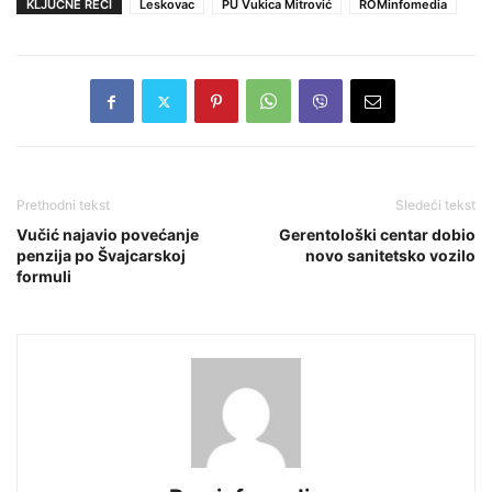
KLJUČNE REČI
Leskovac
PU Vukica Mitrović
ROMinfomedia
Prethodni tekst
Sledeći tekst
Vučić najavio povećanje
Gerentološki centar dobio
penzija po Švajcarskoj
novo sanitetsko vozilo
formuli