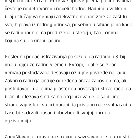
Inspektorata za rad i Poreske uprave prema poslodavcima
često je nedelotvorno i necelishodno. Radnici u velikom
broju slučajeva nemaju adekvatne mehanizme za zaštitu
svojih prava iz radnog odnosa, posebno u situacijama kada
se radi o radnicima preduzeća u stečaju, kao i onima
kojima su blokirani računi.
Poslednji podaci istraživanja pokazuju da radnici u Srbiji
imaju najduže radno vreme u Evropi, i dalje se zbog
nemara poslodavaca dešavaju ozbiljne povrede na radu.
Zakon o radu garantuje određena prava zaposlenima, ali
poslodavac i dalje ima prostor da postavlja uslove rada, da
brani ili otežava sindikalno organizovanje, a sa druge
strane zaposleni su primorani da pristanu na eksploataciju
kako bi zadržali posao i obezbedili svojoj porodici
egzistenciju.
Zapošljavanje, pravo na stručno usavršavanje, sigurnost i