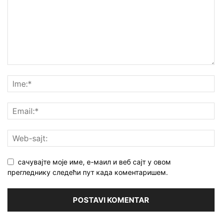
сачувајте моје име, е-маил и веб сајт у овом
прегледнику следећи пут када коментаришем.