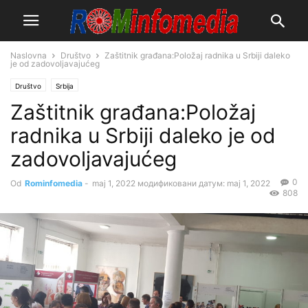
Naslovna
Društvo
Zaštitnik građana:Položaj radnika u Srbiji daleko
je od zadovoljavajućeg
Društvo
Srbija
Zaštitnik građana:Položaj
radnika u Srbiji daleko je od
zadovoljavajućeg
0
Od
Rominfomedia
-
maj 1, 2022
модификовани датум: maj 1, 2022
808