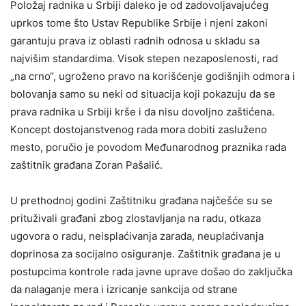
Položaj radnika u Srbiji daleko je od zadovoljavajućeg
uprkos tome što Ustav Republike Srbije i njeni zakoni
garantuju prava iz oblasti radnih odnosa u skladu sa
najvišim standardima. Visok stepen nezaposlenosti, rad
„na crno“, ugroženo pravo na korišćenje godišnjih odmora i
bolovanja samo su neki od situacija koji pokazuju da se
prava radnika u Srbiji krše i da nisu dovoljno zaštićena.
Кoncept dostojanstvenog rada mora dobiti zasluženo
mesto, poručio je povodom Međunarodnog praznika rada
zaštitnik građana Zoran Pašalić.
U prethodnoj godini Zaštitniku građana najčešće su se
prituživali građani zbog zlostavljanja na radu, otkaza
ugovora o radu, neisplaćivanja zarada, neuplaćivanja
doprinosa za socijalno osiguranje. Zaštitnik građana je u
postupcima kontrole rada javne uprave došao do zaključka
da nalaganje mera i izricanje sankcija od strane