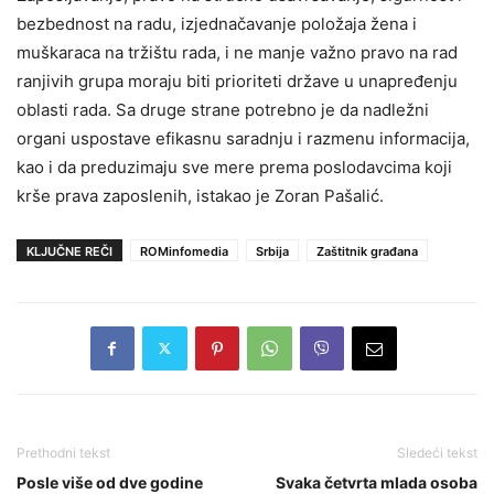
bezbednost na radu, izjednačavanje položaja žena i
muškaraca na tržištu rada, i ne manje važno pravo na rad
ranjivih grupa moraju biti prioriteti države u unapređenju
oblasti rada. Sa druge strane potrebno je da nadležni
organi uspostave efikasnu saradnju i razmenu informacija,
kao i da preduzimaju sve mere prema poslodavcima koji
krše prava zaposlenih, istakao je Zoran Pašalić.
KLJUČNE REČI
ROMinfomedia
Srbija
Zaštitnik građana
Prethodni tekst
Sledeći tekst
Posle više od dve godine
Svaka četvrta mlada osoba