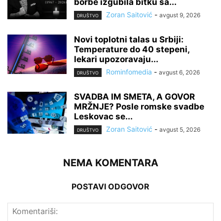
borbe izgubila bitku sa...
Zoran Saitović
-
avgust 9, 2026
DRUŠTVO
Novi toplotni talas u Srbiji:
Temperature do 40 stepeni,
lekari upozoravaju...
Rominfomedia
-
avgust 6, 2026
DRUŠTVO
SVADBA IM SMETA, A GOVOR
MRŽNJE? Posle romske svadbe
Leskovac se...
Zoran Saitović
-
avgust 5, 2026
DRUŠTVO
NEMA KOMENTARA
POSTAVI ODGOVOR