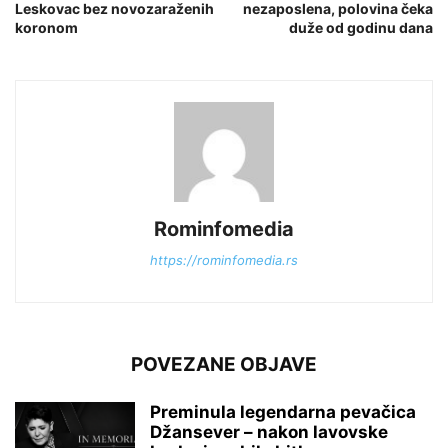
Leskovac bez novozaraženih
nezaposlena, polovina čeka
koronom
duže od godinu dana
Rominfomedia
https://rominfomedia.rs
POVEZANE OBJAVE
Preminula legendarna pevačica
Džansever – nakon lavovske