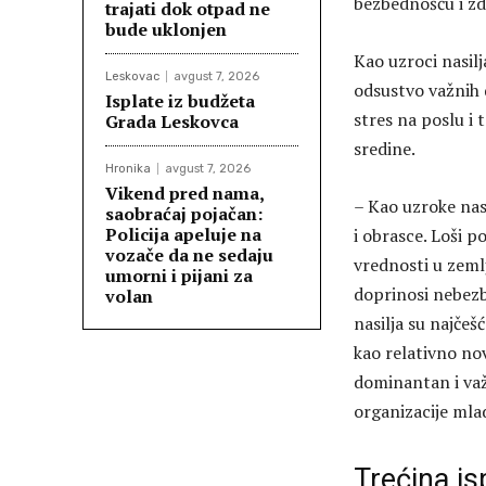
bezbednošću i zd
trajati dok otpad ne
bude uklonjen
Kao uzroci nasilj
Leskovac
avgust 7, 2026
odsustvo važnih d
Isplate iz budžeta
stres na poslu i 
Grada Leskovca
sredine.
Hronika
avgust 7, 2026
Vikend pred nama,
– Kao uzroke nas
saobraćaj pojačan:
Policija apeluje na
i obrasce. Loši p
vozače da ne sedaju
vrednosti u zemlj
umorni i pijani za
doprinosi nebezbe
volan
nasilja su najčešć
kao relativno no
dominantan i važ
organizacije mlad
Trećina is