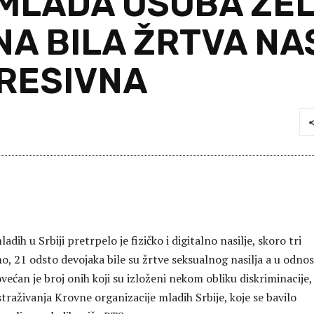
MLADA OSOBA ŽEL
A BILA ŽRTVA NA
RESIVNA
adih u Srbiji pretrpelo je fizičko i digitalno nasilje, skoro tri
o, 21 odsto devojaka bile su žrtve seksualnog nasilja a u odno
ećan je broj onih koji su izloženi nekom obliku diskriminacije,
straživanja Krovne organizacije mladih Srbije, koje se bavilo