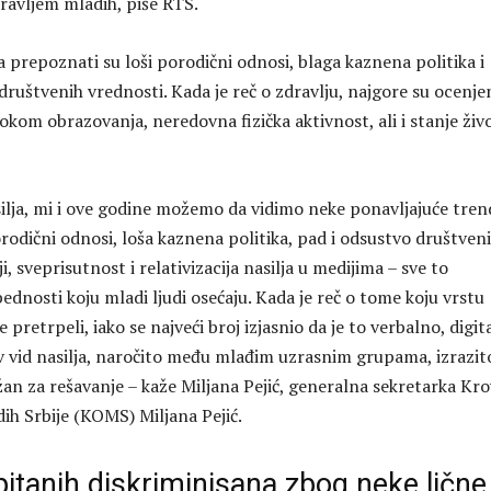
ravljem mladih, piše RTS.
a prepoznati su loši porodični odnosi, blaga kaznena politika i
ruštvenih vrednosti. Kada je reč o zdravlju, najgore su ocenje
tokom obrazovanja, neredovna fizička aktivnost, ali i stanje živ
ilja, mi i ove godine možemo da vidimo neke ponavljajuće tre
orodični odnosi, loša kaznena politika, pad i odsustvo društven
i, sveprisutnost i relativizacija nasilja u medijima – sve to
dnosti koju mladi ljudi osećaju. Kada je reč o tome koju vrstu
e pretrpeli, iako se najveći broj izjasnio da je to verbalno, digi
v vid nasilja, naročito među mlađim uzrasnim grupama, izrazito
an za rešavanje – kaže Miljana Pejić, generalna sekretarka Kr
ih Srbije (KOMS) Miljana Pejić.
pitanih diskriminisana zbog neke lične