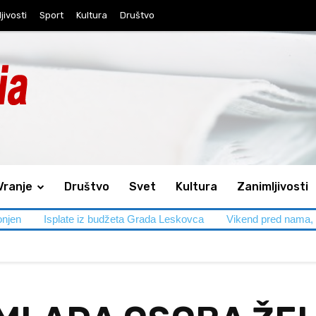
jivosti
Sport
Kultura
Društvo
Vranje
Društvo
Svet
Kultura
Zanimljivosti
iz budžeta Grada Leskovca
Vikend pred nama, saobraćaj pojačan: 