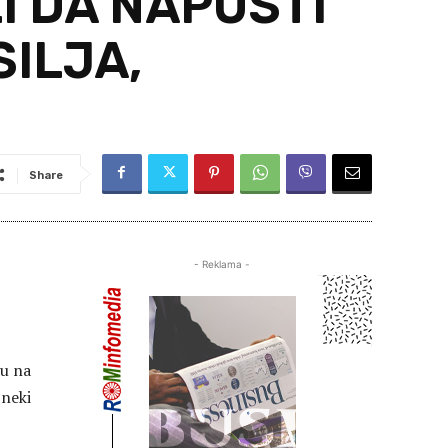
I DA NAPUSTI
SILJA,
Share
- Reklama -
su na
 neki