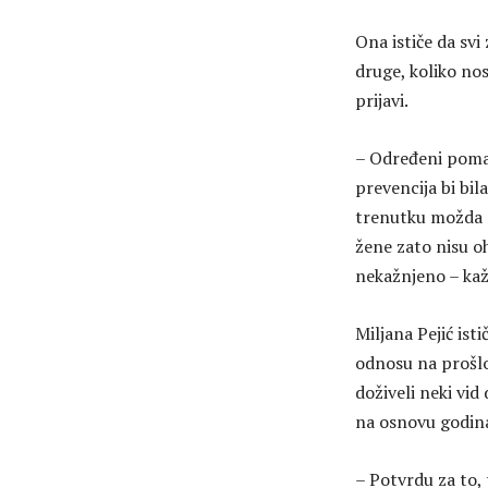
Ona ističe da svi
druge, koliko nos
prijavi.
– Određeni pomac
prevencija bi bil
trenutku možda n
žene zato nisu o
nekažnjeno – kaž
Miljana Pejić ist
odnosu na prošlo 
doživeli neki vid
na osnovu godin
– Potvrdu za to,