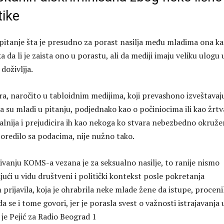
tike
pitanje šta je presudno za porast nasilja među mladima ona k
da li je zaista ono u porastu, ali da mediji imaju veliku ulogu 
doživljja.
ara, naročito u tabloidnim medijima, koji prevashono izveštavaj
da su mladi u pitanju, podjednako kao o počiniocima ili kao žrt
realnija i prejudicira ih kao nekoga ko stvara nebezbedno okruže
poredilo sa podacima, nije nužno tako.
živanju KOMS-a vezana je za seksualno nasilje, to ranije nismo
majući u vidu društveni i politički kontekst posle pokretanja
m prijavila, koja je ohrabrila neke mlade žene da istupe, proceni
a se i tome govori, jer je porasla svest o važnosti istrajavanja 
je Pejić za Radio Beograd 1