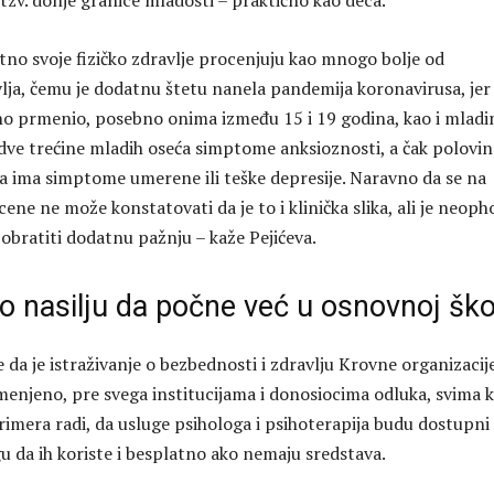
tzv. donje granice mladosti – praktično kao deca.
utno svoje fizičko zdravlje procenjuju kao mnogo bolje od
ja, čemu je dodatnu štetu nanela pandemija koronavirusa, jer
čno prmenio, posebno onima između 15 i 19 godina, kao i mlad
dve trećine mladih oseća simptome anksioznosti, a čak polovin
 da ima simptome umerene ili teške depresije. Naravno da se na
ne ne može konstatovati da je to i klinička slika, ali je neop
obratiti dodatnu pažnju – kaže Pejićeva.
o nasilju da počne već u osnovnoj ško
e da je istraživanje o bezbednosti i zdravlju Krovne organizacij
menjeno, pre svega institucijama i donosiocima odluka, svima k
rimera radi, da usluge psihologa i psihoterapija budu dostupni
 da ih koriste i besplatno ako nemaju sredstava.