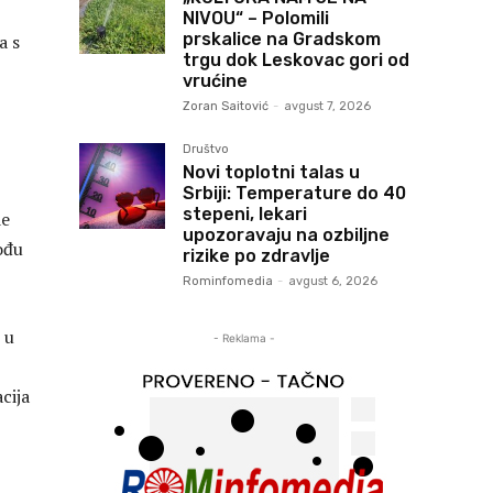
NIVOU“ – Polomili
prskalice na Gradskom
a s
trgu dok Leskovac gori od
vrućine
Zoran Saitović
-
avgust 7, 2026
Društvo
Novi toplotni talas u
Srbiji: Temperature do 40
stepeni, lekari
de
upozoravaju na ozbiljne
ođu
rizike po zdravlje
Rominfomedia
-
avgust 6, 2026
 u
- Reklama -
cija