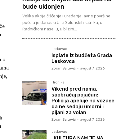
bude uklonjen
Velika akcija čišćenja i uređenja javne površine
počela je danas u Ulici Solunskih ratnika, u
aže
Radničkom naselju, u blizini...
u
Leskovac
Isplate iz budžeta Grada
u o
Leskovca
vama
Zoran Saitović
-
avgust 7, 2026
nje,
Hronika
Vikend pred nama,
saobraćaj pojačan:
Policija apeluje na vozače
da ne sedaju umorni i
pijani za volan
li
Zoran Saitović
-
avgust 7, 2026
u
Leskovac
„KULTURA NAM JE NA