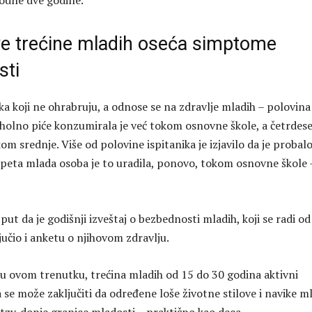
odne dve godine.
ve trećine mladih oseća simptome
sti
ka koji ne ohrabruju, a odnose se na zdravlje mladih – polovina
holno piće konzumirala je već tokom osnovne škole, a četrdes
om srednje. Više od polovine ispitanika je izjavilo da je probal
a peta mlada osoba je to uradila, ponovo, tokom osnovne škole 
 put da je godišnji izveštaj o bezbednosti mladih, koji se radi od
jučio i anketu o njihovom zdravlju.
u ovom trenutku, trećina mladih od 15 do 30 godina aktivni
 se može zaključiti da određene loše životne stilove i navike m