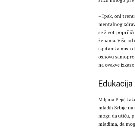
stiču mnogo pre 
– Ipak, oni tren
mentalnog zdravl
se život poprili
ženama. Više od 
ispitanika misli
osnovu samoproce
na ovakve izkaze 
Edukacija 
Miljana Pejić kaž
mladih Srbije na
mogu da utiču, p
mladima, da mogu