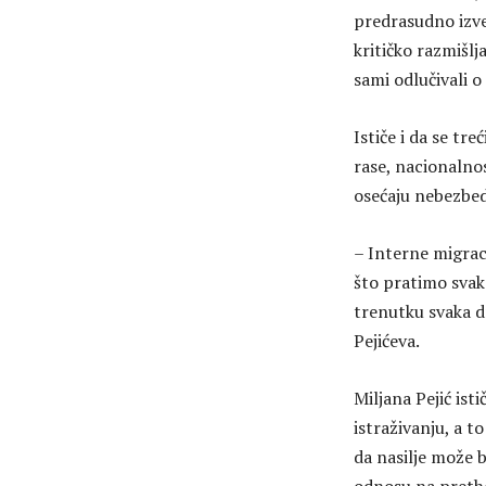
predrasudno izve
kritičko razmišl
sami odlučivali o
Ističe i da se tr
rase, nacionalnos
osećaju nebezbedn
– Interne migraci
što pratimo svake
trenutku svaka d
Pejićeva.
Miljana Pejić ist
istraživanju, a t
da nasilje može b