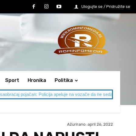
Ulogujte se / Pridružite se
Sport
Hronika
Politika
Policija apeluje na vozače da ne sedaju umorni i pijani za volan
Ažurirano:
april 26, 2022