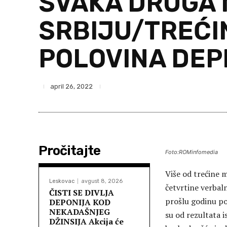
SVAKA DRUGA 
SRBIJU/TREĆIN
POLOVINA DEP
april 26, 2022
Pročitajte
Foto:ROMinfomedia
Više od trećine ml
Leskovac
avgust 8, 2026
četvrtine verbaln
ČISTI SE DIVLJA
prošlu godinu pov
DEPONIJA KOD
NEKADAŠNJEG
su od rezultata i
DŽINSIJA Akcija će