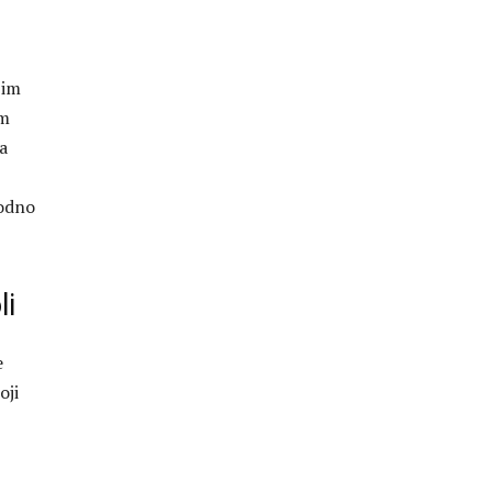
 im
im
a
hodno
li
e
oji