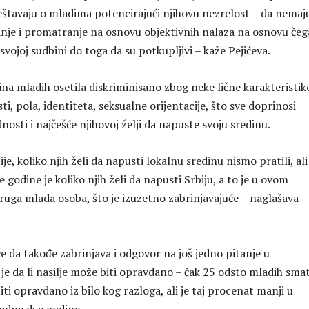
štavaju o mladima potencirajući njihovu nezrelost – da nemaj
janje i promatranje na osnovu objektivnih nalaza na osnovu čeg
 svojoj sudbini do toga da su potkupljivi – kaže Pejićeva.
ećina mladih osetila diskriminisano zbog neke lične karakteristik
ti, pola, identiteta, seksualne orijentacije, što sve doprinosi
osti i najčešće njihovoj želji da napuste svoju sredinu.
je, koliko njih želi da napusti lokalnu sredinu nismo pratili, al
 godine je koliko njih želi da napusti Srbiju, a to je u ovom
ruga mlada osoba, što je izuzetno zabrinjavajuće – naglašava
iče da takođe zabrinjava i odgovor na još jedno pitanje u
o je da li nasilje može biti opravdano – čak 25 odsto mladih sma
iti opravdano iz bilo kog razloga, ali je taj procenat manji u