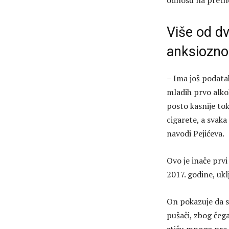
odnosu na preth
Više od d
anksiozno
– Ima još podata
mladih prvo alko
posto kasnije tok
cigarete, a svak
navodi Pejićeva.
Ovo je inače prvi
2017. godine, ukl
On pokazuje da s
pušači, zbog čega