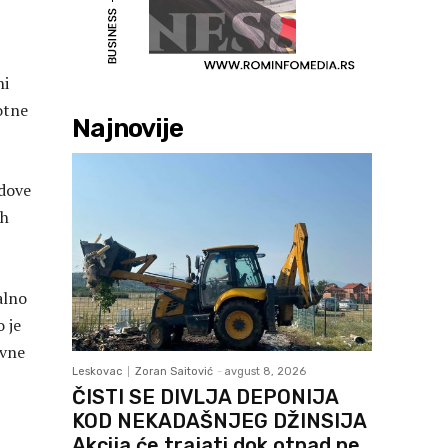
ni
otne
Najnovije
ndove
ih
talno
 je
ovne
Leskovac
Zoran Saitović
-
avgust 8, 2026
ČISTI SE DIVLJA DEPONIJA
KOD NEKADAŠNJEG DŽINSIJA
Akcija će trajati dok otpad ne