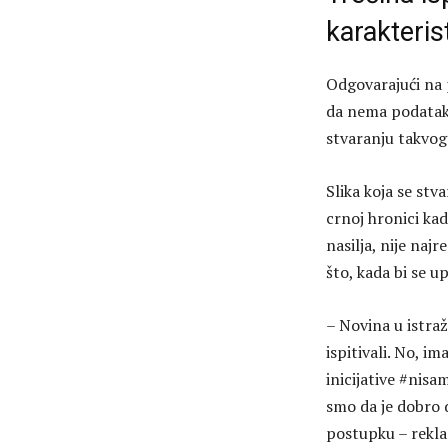
karakteris
Odgovarajući na 
da nema podataka 
stvaranju takvog 
Slika koja se stv
crnoj hronici ka
nasilja, nije naj
što, kada bi se u
– Novina u istra
ispitivali. No, i
inicijative #nisa
smo da je dobro d
postupku – rekla 