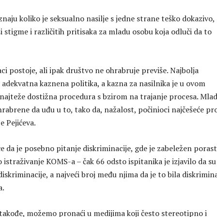
 znaju koliko je seksualno nasilje s jedne strane teško dokazivo, 
i stigme i različitih pritisaka za mladu osobu koja odluči da to
i postoje, ali ipak društvo ne ohrabruje previše. Najbolja
a adekvatna kaznena politika, a kazna za nasilnika je u ovom
ajteže dostižna procedura s bzirom na trajanje procesa. Mla
hrabrene da uđu u to, tako da, nažalost, počinioci najčešeće pr
e Pejićeva.
iče da je posebno pitanje diskriminacije, gde je zabeležen porast
istraživanje KOMS-a – čak 66 odsto ispitanika je izjavilo da su
 diskriminacije, a najveći broj među njima da je to bila diskrimina
a.
 takođe, možemo pronaći u medijima koji često stereotipno i