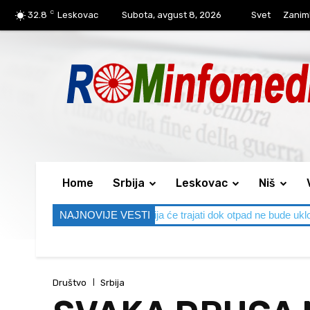
C
32.8
Leskovac
Subota, avgust 8, 2026
Svet
Zaniml
Home
Srbija
Leskovac
Niš
IJA Akcija će trajati dok otpad ne bude uklonjen
NAJNOVIJE VESTI
Isplate 
Društvo
Srbija