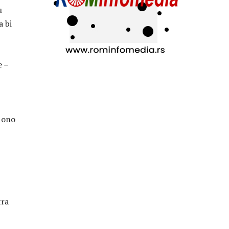
u
a bi
e –
i ono
tra