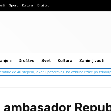
osti
Sport
Kultura
Društvo
anje
Društvo
Svet
Kultura
Zanimljivosti
perature do 40 stepeni, lekari upozoravaju na ozbiljne rizike po zdravlj
ambasador Republ