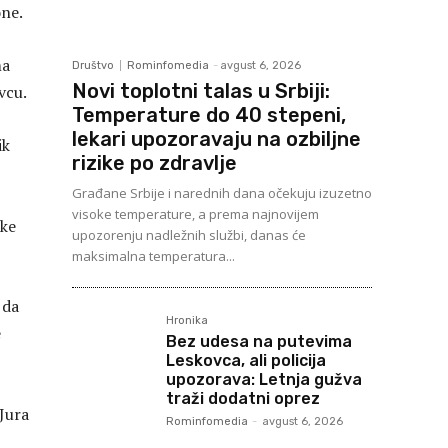
one.
ma
Društvo
Rominfomedia
-
avgust 6, 2026
Novi toplotni talas u Srbiji:
vcu.
Temperature do 40 stepeni,
lekari upozoravaju na ozbiljne
ik
rizike po zdravlje
Građane Srbije i narednih dana očekuju izuzetno
visoke temperature, a prema najnovijem
ske
upozorenju nadležnih službi, danas će
maksimalna temperatura...
 da
Hronika
e
Bez udesa na putevima
Leskovca, ali policija
upozorava: Letnja gužva
traži dodatni oprez
Jura
Rominfomedia
-
avgust 6, 2026