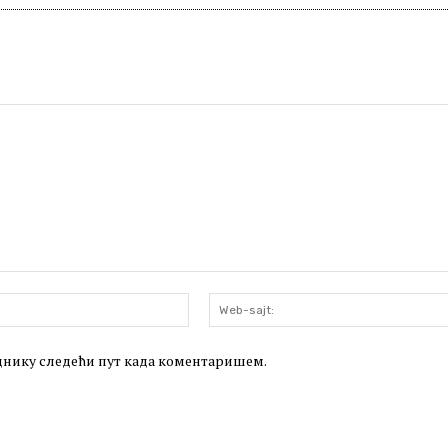
Email:*
леднику следећи пут када коментаришем.