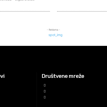
- Reklama -
ovi
Društvene mreže