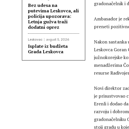
gradonačelnik i 
Bez udesa na
putevima Leskovca, ali
policija upozorava:
Ambasador je rek
Letnja gužva traži
preneti pozitivn
dodatni oprez
Leskovac
avgust 5, 2026
Nakon sastanka 
Isplate iz budžeta
Leskovca Goran C
Grada Leskovca
južnokorejske k
menadžerima Čoi
resurse Radivoje
Novi direktor za
je prisustvovao 
Erenli i dodao d
razvoju i dobrom
gradonačelniku C
stoji gradu u ko