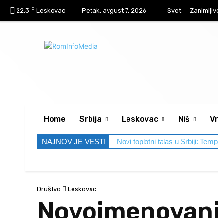
C
22.3
Leskovac
Petak, avgust 7, 2026
Svet
Zanimljiv
Home
Srbija
Leskovac
Niš
Vr
NAJNOVIJE VESTI
Novi toplotni talas u Srbiji: Tem
Društvo
Leskovac
Novoimenovani 