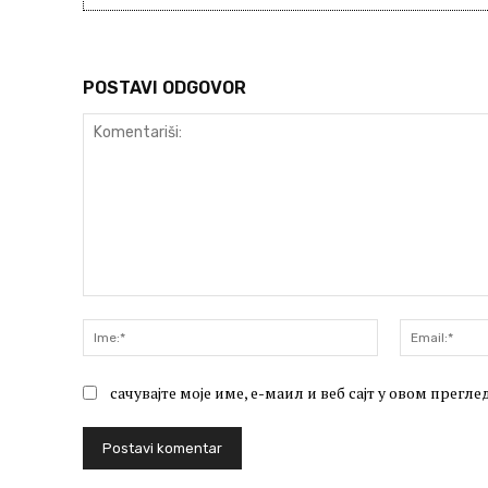
POSTAVI ODGOVOR
Komentariši:
Ime:*
сачувајте моје име, е-маил и веб сајт у овом прег