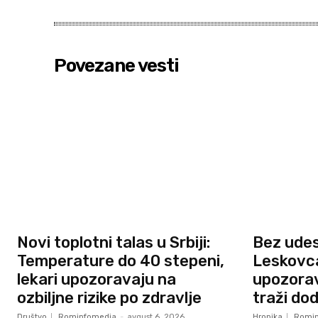
Povezane vesti
Novi toplotni talas u Srbiji:
Bez ude
Temperature do 40 stepeni,
Leskovca,
lekari upozoravaju na
upozorav
ozbiljne rizike po zdravlje
traži do
Društvo
Rominfomedia
-
avgust 6, 2026
Hronika
Romin