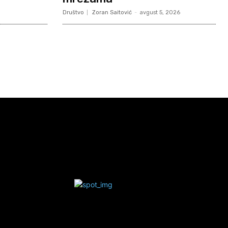
Društvo
Zoran Saitović
-
avgust 5, 2026