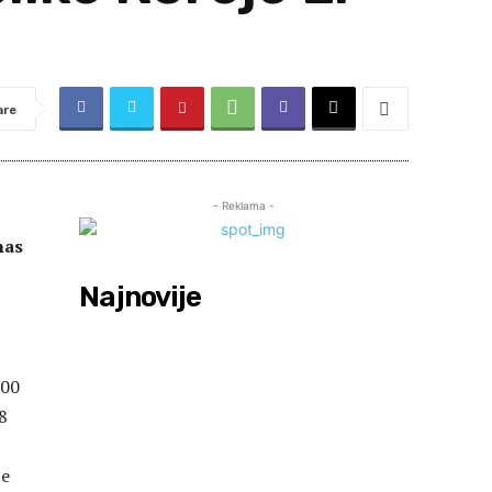
are
- Reklama -
nas
Najnovije
500
8
je