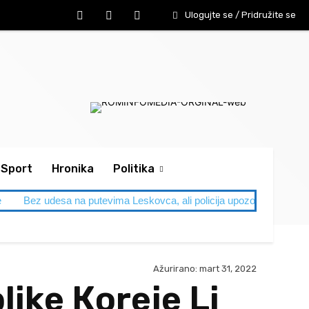
Ulogujte se / Pridružite se
Sport
Hronika
Politika
e
Bez udesa na putevima Leskovca, ali policija upozorava: Letnja
Ažurirano:
mart 31, 2022
ike Кoreje Li