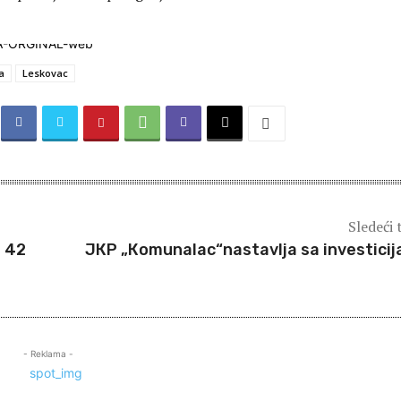
a
Leskovac
Sledeći 
i 42
JКP „Кomunalac“nastavlja sa investici
- Reklama -