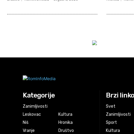
Kategorije
Brzi link
Zanimljivosti
Svet
Leskovac
Kultura
Zanimljivosti
Niš
Hronika
Sport
Vranje
Društvo
Kultura