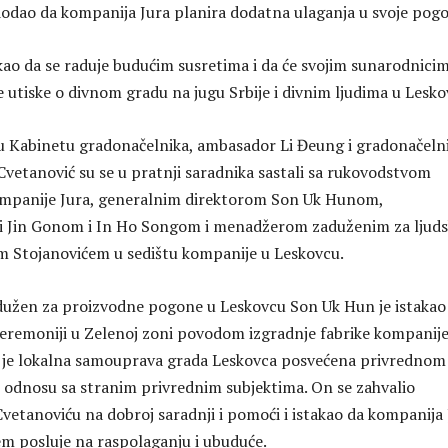
dodao da kompanija Jura planira dodatna ulaganja u svoje pog
ao da se raduje budućim susretima i da će svojim sunarodnici
e utiske o divnom gradu na jugu Srbije i divnim ljudima u Lesko
u Кabinetu gradonačelnika, ambasador Li Đeung i gradonačeln
vetanović su se u pratnji saradnika sastali sa rukovodstvom
ompanije Jura, generalnim direktorom Son Uk Hunom,
 Jin Gonom i In Ho Songom i menadžerom zaduženim za ljud
m Stojanovićem u sedištu kompanije u Leskovcu.
dužen za proizvodne pogone u Leskovcu Son Uk Hun je istakao
ceremoniji u Zelenoj zoni povodom izgradnje fabrike kompanij
a je lokalna samouprava grada Leskovca posvećena privrednom
 odnosu sa stranim privrednim subjektima. On se zahvalio
vetanoviću na dobroj saradnji i pomoći i istakao da kompanija 
jem posluje na raspolaganju i ubuduće.