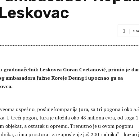
 Leskovac
Sh
u gradonačelnik Leskovca Goran Cvetanović, primio je da
 ambasadora Južne Koreje Đeung i upoznao ga sa
ovca.
veoma uspešno, posluje kompanija Jura, sa tri pogona i oko 3
a. U treći pogon, Jura je uložila oko 48 miliona evra, od toga 1
am objekat, a ostatak u opremu. Trenutno je u ovom pogonu
nika, a ima prostora i za zaposlenje još 200 radnika“ – kazao 