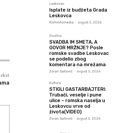
Leskovac
Isplate iz budžeta Grada
Leskovca
Rominfomedia
-
avgust 5, 2026
Društvo
SVADBA IM SMETA, A
GOVOR MRŽNJE? Posle
romske svadbe Leskovac
se podelio zbog
komentara na mrežama
Zoran Saitović
-
avgust 5, 2026
tekst
jama
Kultura
STIGLI GASTARBAJTERI:
Trubači, veselje i pune
ulice – romska naselja u
Leskovcu vrve od
života(VIDEO)
Zoran Saitović
-
avgust 5, 2026