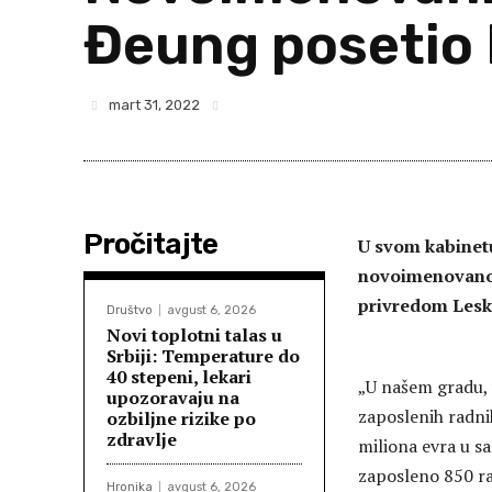
Đeung posetio
mart 31, 2022
Pročitajte
U svom kabinet
novoimenovanog
privredom Lesk
Društvo
avgust 6, 2026
Novi toplotni talas u
Srbiji: Temperature do
40 stepeni, lekari
„U našem gradu, 
upozoravaju na
zaposlenih radnik
ozbiljne rizike po
zdravlje
miliona evra u s
zaposleno 850 rad
Hronika
avgust 6, 2026