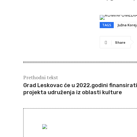
TAGS
Južna Korej
Share
Prethodni tekst
Grad Leskovac će u 2022.godini finansirat
projekta udruženja iz oblasti kulture