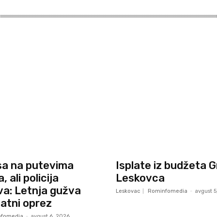
sa na putevima
Isplate iz budžeta 
 ali policija
Leskovca
a: Letnja gužva
Leskovac
Rominfomedia
-
avgust 5
datni oprez
fomedia
-
avgust 6, 2026