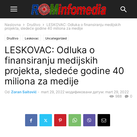
Naslovna
Društvo
LESKOVAC: Odluka o finansiranju medijskih
projekta, sledeće godine 40 miliona za medije
Društvo
Leskovac
Uncategorized
LESKOVAC: Odluka o
finansiranju medijskih
projekta, sledeće godine 40
miliona za medije
Od
Zoran Saitović
-
mart 29, 2022
модификовани датум: mart 29, 2022
988
0