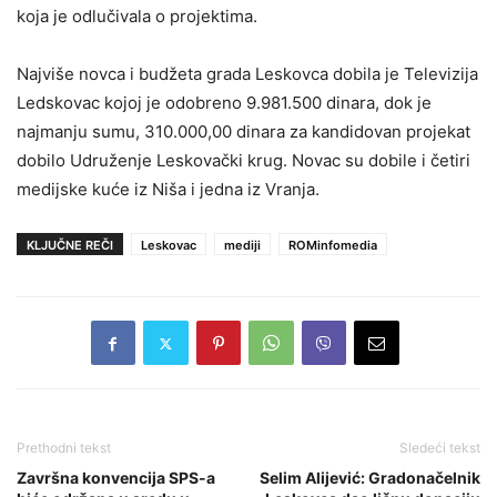
koja je odlučivala o projektima.
Najviše novca i budžeta grada Leskovca dobila je Televizija
Ledskovac kojoj je odobreno 9.981.500 dinara, dok je
najmanju sumu, 310.000,00 dinara za kandidovan projekat
dobilo Udruženje Leskovački krug. Novac su dobile i četiri
medijske kuće iz Niša i jedna iz Vranja.
KLJUČNE REČI
Leskovac
mediji
ROMinfomedia
Prethodni tekst
Sledeći tekst
Završna konvencija SPS-a
Selim Alijević: Gradonačelnik