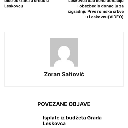
biće održana u sredu u
Leskovca dao ličnu donaciju
Leskovcu
i obezbedio donaciju za
izgradnju Prve romske crkve
u Leskovcu(VIDEO)
Zoran Saitović
POVEZANE OBJAVE
Isplate iz budžeta Grada
Leskovca