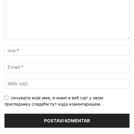
сачувајте моје име, е-маил и веб сајт у овом
прегледнику следећи пут када коментаришем.