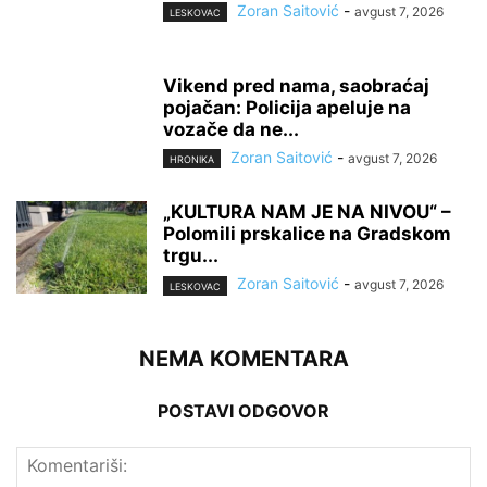
Zoran Saitović
-
avgust 7, 2026
LESKOVAC
Vikend pred nama, saobraćaj
pojačan: Policija apeluje na
vozače da ne...
Zoran Saitović
-
avgust 7, 2026
HRONIKA
„KULTURA NAM JE NA NIVOU“ –
Polomili prskalice na Gradskom
trgu...
Zoran Saitović
-
avgust 7, 2026
LESKOVAC
NEMA KOMENTARA
POSTAVI ODGOVOR