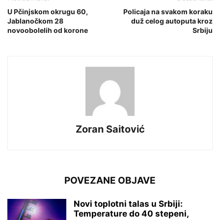
U Pčinjskom okrugu 60,
Policaja na svakom koraku
Jablanočkom 28
duž celog autoputa kroz
novoobolelih od korone
Srbiju
Zoran Saitović
POVEZANE OBJAVE
Novi toplotni talas u Srbiji:
Temperature do 40 stepeni,