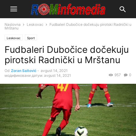
Naslovna
Leskovac
Fudbaleri Dubočice dočekuju pirotski Radnički u
Mrštanu
Leskovac
Sport
Fudbaleri Dubočice dočekuju
pirotski Radnički u Mrštanu
Od
Zoran Saitović
-
avgust 14, 2021
957
0
модификовани датум: avgust 14, 2021