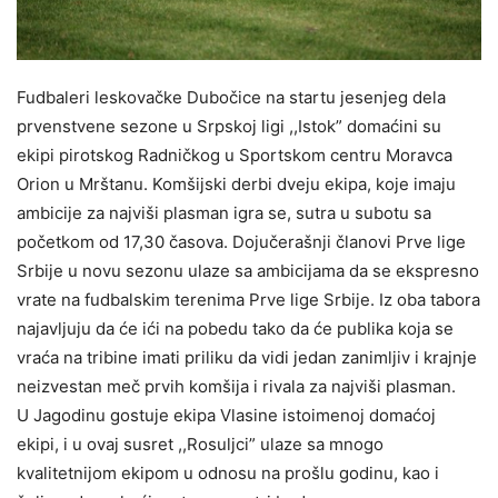
Fudbaleri leskovačke Dubočice na startu jesenjeg dela
prvenstvene sezone u Srpskoj ligi ,,Istok” domaćini su
ekipi pirotskog Radničkog u Sportskom centru Moravca
Orion u Mrštanu. Komšijski derbi dveju ekipa, koje imaju
ambicije za najviši plasman igra se, sutra u subotu sa
početkom od 17,30 časova. Dojučerašnji članovi Prve lige
Srbije u novu sezonu ulaze sa ambicijama da se ekspresno
vrate na fudbalskim terenima Prve lige Srbije. Iz oba tabora
najavljuju da će ići na pobedu tako da će publika koja se
vraća na tribine imati priliku da vidi jedan zanimljiv i krajnje
neizvestan meč prvih komšija i rivala za najviši plasman.
U Jagodinu gostuje ekipa Vlasine istoimenoj domaćoj
ekipi, i u ovaj susret ,,Rosuljci” ulaze sa mnogo
kvalitetnijom ekipom u odnosu na prošlu godinu, kao i