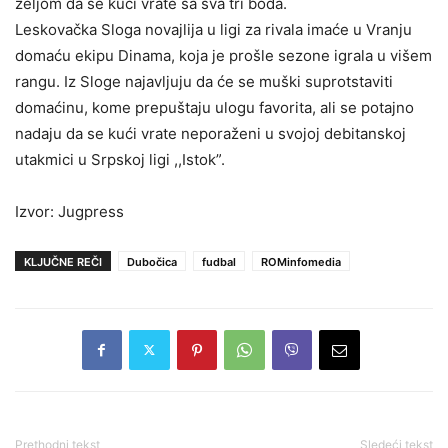
željom da se kući vrate sa sva tri boda.
Leskovačka Sloga novajlija u ligi za rivala imaće u Vranju
domaću ekipu Dinama, koja je prošle sezone igrala u višem
rangu. Iz Sloge najavljuju da će se muški suprotstaviti
domaćinu, kome prepuštaju ulogu favorita, ali se potajno
nadaju da se kući vrate neporaženi u svojoj debitanskoj
utakmici u Srpskoj ligi ,,Istok”.
Izvor: Jugpress
KLJUČNE REČI
Dubočica
fudbal
ROMinfomedia
Prethodni tekst
Sledeći tekst