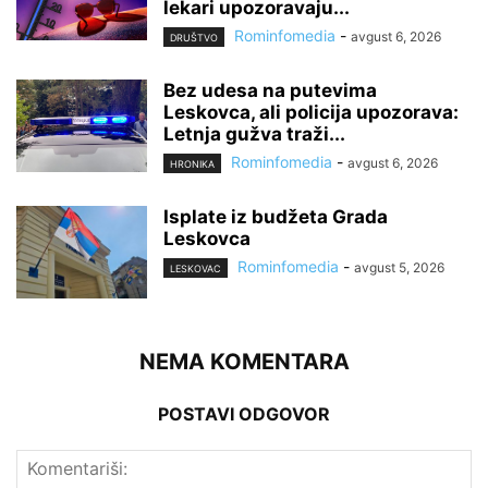
lekari upozoravaju...
Rominfomedia
-
avgust 6, 2026
DRUŠTVO
Bez udesa na putevima
Leskovca, ali policija upozorava:
Letnja gužva traži...
Rominfomedia
-
avgust 6, 2026
HRONIKA
Isplate iz budžeta Grada
Leskovca
Rominfomedia
-
avgust 5, 2026
LESKOVAC
NEMA KOMENTARA
POSTAVI ODGOVOR