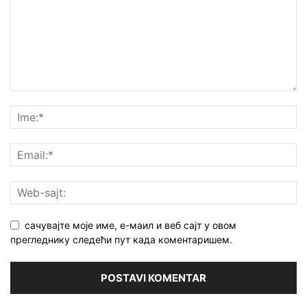
сачувајте моје име, е-маил и веб сајт у овом
прегледнику следећи пут када коментаришем.