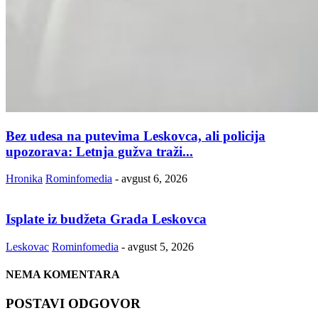
Bez udesa na putevima Leskovca, ali policija
upozorava: Letnja gužva traži...
Hronika
Rominfomedia
-
avgust 6, 2026
Isplate iz budžeta Grada Leskovca
Leskovac
Rominfomedia
-
avgust 5, 2026
NEMA KOMENTARA
POSTAVI ODGOVOR