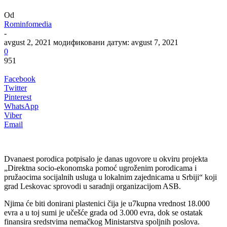
Od
Rominfomedia
-
avgust 2, 2021
модификовани датум: avgust 7, 2021
0
951
Facebook
Twitter
Pinterest
WhatsApp
Viber
Email
Dvanaest porodica potpisalo je danas ugovore u okviru projekta
„Direktna socio-ekonomska pomoć ugroženim porodicama i
pružaocima socijalnih usluga u lokalnim zajednicama u Srbiji“ koji
grad Leskovac sprovodi u saradnji organizacijom ASB.
Njima će biti donirani plastenici čija je u7kupna vrednost 18.000
evra a u toj sumi je učešće grada od 3.000 evra, dok se ostatak
finansira sredstvima nemačkog Ministarstva spoljnih poslova.