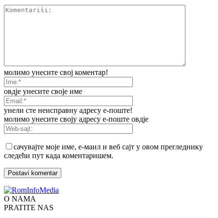
молимо унесите свој коментар!
овдје унесите своје име
унели сте неисправну адресу е-поште!
молимо унесите своју адресу е-поште овдје
сачувајте моје име, е-маил и веб сајт у овом прегледнику
следећи пут када коментаришем.
O NAMA
PRATITE NAS