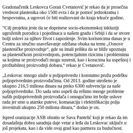
Gradonačenik Leskovca Goran Cvetanović je rekao da je prosečna
vrednost plastenika oko 1500 evra i da je pomoć jednokratna i
bespovratna, a ugovori će biti realizovani do kraja tekuće godine.
“Cilj projekta jeste da se doprinese socio-ekonomskoj inkluziji
ugroženih porodica i pojedinaca u našem gradu i Srbiji i da se stvore
bolji uslovi za njihov život i zaposlenje. Svim korisnicima danas je u
Centru za stručno usavršavanje održana obuka na temu „Osnove
plasteničke proizvodnje“, gde su imali priliku da se bliže upoznaju
sa plasteničkom proizvodnjom, potencijalnim rizicima i problemima
sa kojima se proizvođači mogu susresti, kao i koracima ka uspešnoj i
profitabilnoj proizvodnji dobara,“ rekao je Cvetanović.
„Leskovac mnogo ulaže u poljoprivredu i konstatno pruža podršku
poljoprivrednim proizvođačima. Od 2013. godine utrošeno je
ukupno 216,5 miliona dinara na preko 6300 subvencija za naše
poljoprivrednike. Do sada smo uspeli da rešimo mnoge probleme
naših poljoprivrednih proizvođača i omogućimo im bolje uslove
rada jer smo u atarske puteve, komasaciju i elektrifikaciju polja
investirali ukupno 250 miliona dinara,“ dodao je on.
Ispred oranizacije ASB obratio se Sava Pantelić koji je rekao da im
dosadašnja dobra saradnja daje vetar u leđa da Leskovac uključe u
još projekata, kao i da vide ovaj grad kao partnera za budućnost.