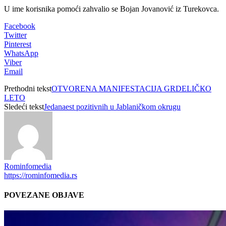
U ime korisnika pomoći zahvalio se Bojan Jovanović iz Turekovca.
Facebook
Twitter
Pinterest
WhatsApp
Viber
Email
Prethodni tekst
OTVORENA MANIFESTACIJA GRDELIČКO
LETO
Sledeći tekst
Jedanaest pozitivnih u Jablaničkom okrugu
Rominfomedia
https://rominfomedia.rs
POVEZANE OBJAVE