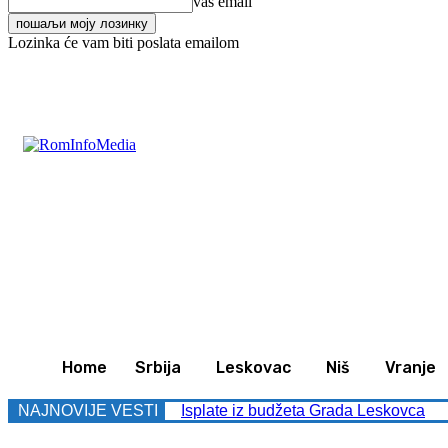
vaš email
Lozinka će vam biti poslata emailom
C
32.8
Leskovac
Subota, avgust 8, 2026
Svet
Z
Home
Srbija
Leskovac
Niš
Vranje
NAJNOVIJE VESTI
Isplate iz budžeta Grada Leskovca