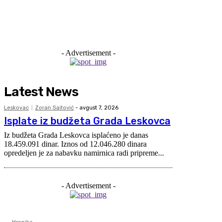
- Advertisement -
Latest News
Leskovac
Zoran Saitović
-
avgust 7, 2026
Isplate iz budžeta Grada Leskovca
Iz budžeta Grada Leskovca isplaćeno je danas
18.459.091 dinar. Iznos od 12.046.280 dinara
opredeljen je za nabavku namirnica radi pripreme...
- Advertisement -