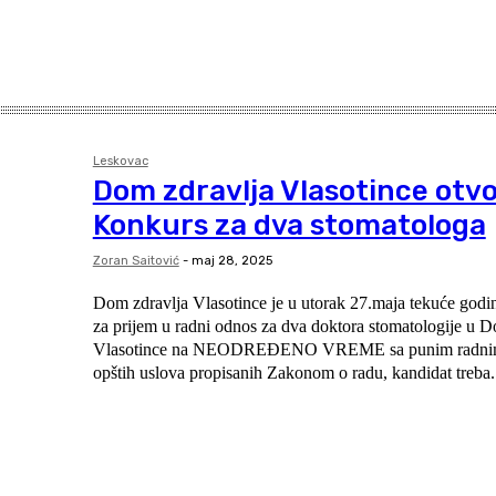
Leskovac
Dom zdravlja Vlasotince otvo
Konkurs za dva stomatologa
Zoran Saitović
-
maj 28, 2025
Dom zdravlja Vlasotince je u utorak 27.maja tekuće godi
za prijem u radni odnos za dva doktora stomatologije u 
Vlasotince na NEODREĐENO VREME sa punim radnim vr
opštih uslova propisanih Zakonom o radu, kandidat treba.