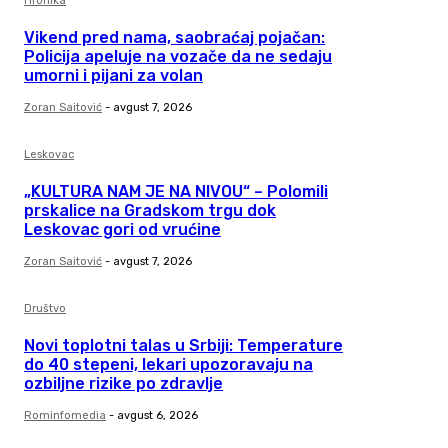
Hronika
Vikend pred nama, saobraćaj pojačan:
Policija apeluje na vozače da ne sedaju
umorni i pijani za volan
Zoran Saitović
-
avgust 7, 2026
Leskovac
„KULTURA NAM JE NA NIVOU“ – Polomili
prskalice na Gradskom trgu dok
Leskovac gori od vrućine
Zoran Saitović
-
avgust 7, 2026
Društvo
Novi toplotni talas u Srbiji: Temperature
do 40 stepeni, lekari upozoravaju na
ozbiljne rizike po zdravlje
Rominfomedia
-
avgust 6, 2026