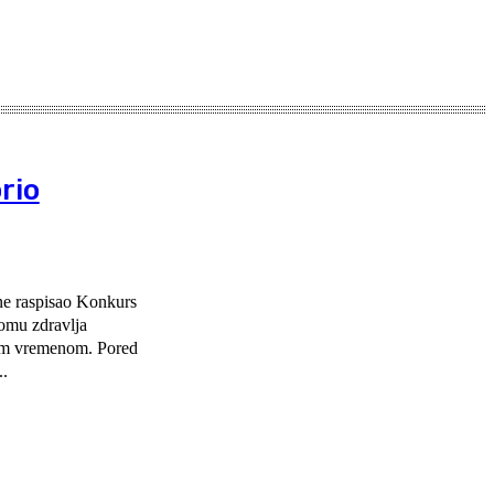
rio
ne raspisao Konkurs
Domu zdravlja
emenom. Pored
..