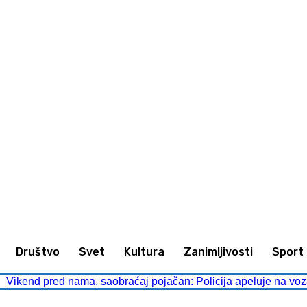
animljivosti
Sport
Kultura
Društvo
Društvo
Svet
Kultura
Zanimljivosti
Sport
Vikend pred nama, saobraćaj pojačan: Policija apeluje na voz