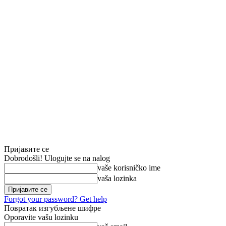
Пријавите се
Dobrodošli! Ulogujte se na nalog
vaše korisničko ime
vaša lozinka
Forgot your password? Get help
Повратак изгубљене шифре
Oporavite vašu lozinku