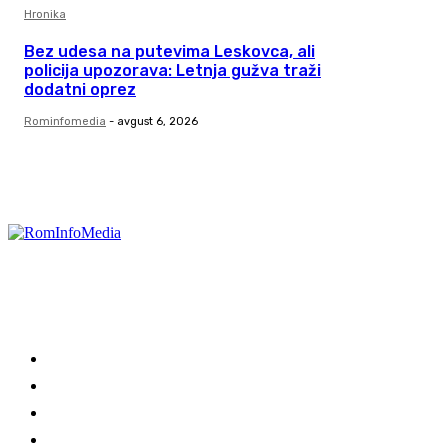
Hronika
Bez udesa na putevima Leskovca, ali
policija upozorava: Letnja gužva traži
dodatni oprez
Rominfomedia
-
avgust 6, 2026
Kategorije
Zanimljivosti
Leskovac
Niš
Vranje