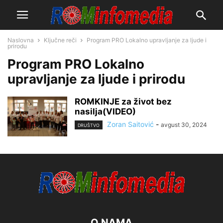
Naslovna
Ključne reči
Program PRO Lokalno upravljanje za ljude i
prirodu
Program PRO Lokalno
upravljanje za ljude i prirodu
ROMKINJE za život bez
nasilja(VIDEO)
Zoran Saitović
-
avgust 30, 2024
DRUŠTVO
O NAMA