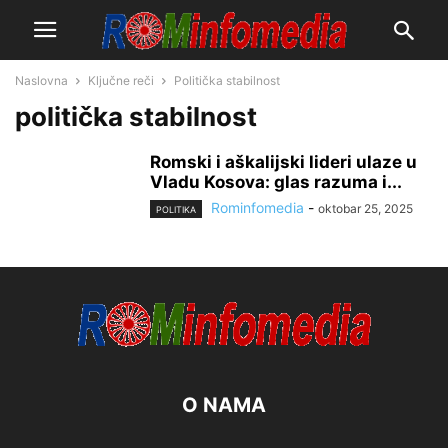
Naslovna
Ključne reči
Politička stabilnost
politička stabilnost
Romski i aškalijski lideri ulaze u
Vladu Kosova: glas razuma i...
Rominfomedia
-
oktobar 25, 2025
POLITIKA
O NAMA