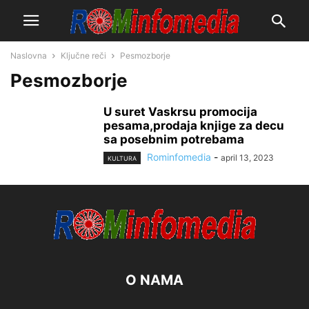
Naslovna
Ključne reči
Pesmozborje
Pesmozborje
U suret Vaskrsu promocija
pesama,prodaja knjige za decu
sa posebnim potrebama
Rominfomedia
-
april 13, 2023
KULTURA
O NAMA