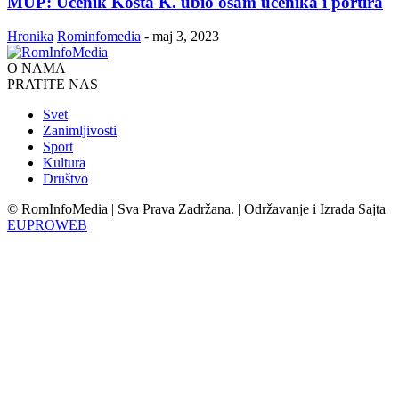
MUP: Učenik Kosta K. ubio osam učenika i portira
Hronika
Rominfomedia
-
maj 3, 2023
O NAMA
PRATITE NAS
Svet
Zanimljivosti
Sport
Kultura
Društvo
© RomInfoMedia | Sva Prava Zadržana. | Održavanje i Izrada Sajta
EUPROWEB