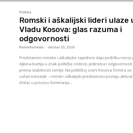
Politika
Romski i aškalijski lideri ulaze 
Vladu Kosova: glas razuma i
odgovornosti
Rominfomedia
-
oktobar 25, 2025
Predstavnici romske i aškalijske zajednice daju podršku novoj 
Aljbina Kurtija u znak političke zrelosti, jedinstva i odgovornosti
prema stabilnosti zemlje. Na političkoj sceni Kosova formira se
važan trenutak – romski i aškalijski predstavnici postaju aktiva
činilac u procesu formiranja...