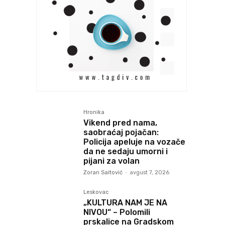
Hronika
Vikend pred nama,
saobraćaj pojačan:
Policija apeluje na vozače
da ne sedaju umorni i
pijani za volan
Zoran Saitović
-
avgust 7, 2026
Leskovac
„KULTURA NAM JE NA
NIVOU“ – Polomili
prskalice na Gradskom