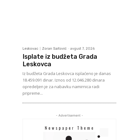
Leskovac
Zoran Saitović
-
avgust 7, 2026
Isplate iz budžeta Grada
Leskovca
Iz budžeta Grada Leskovca isplaćeno je danas
18.459.091 dinar. Iznos od 12.046.280 dinara
opredeljen je za nabavku namirnica radi
pripreme...
- Advertisement -