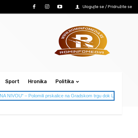
Ulogujte se / Pridružite se
Sport
Hronika
Politika
– Polomili prskalice na Gradskom trgu dok Leskovac gori od vru