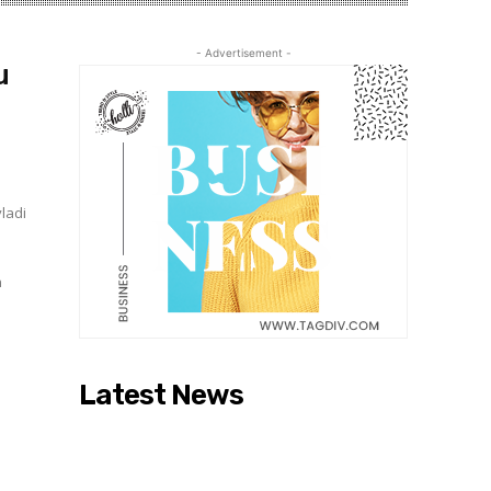
- Advertisement -
u
vladi
n
Latest News