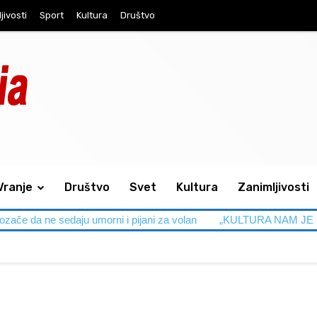
jivosti
Sport
Kultura
Društvo
Vranje
Društvo
Svet
Kultura
Zanimljivosti
 ne sedaju umorni i pijani za volan
„KULTURA NAM JE NA NIVOU“ 