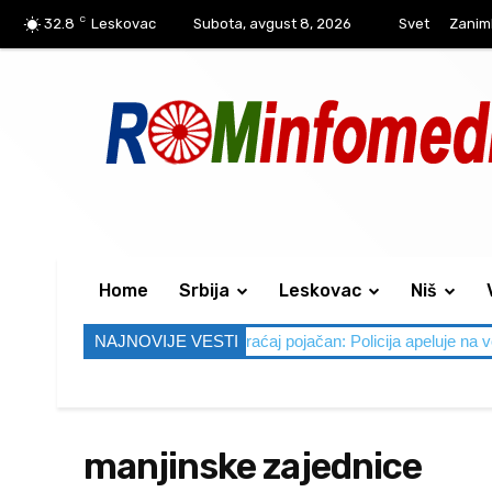
C
32.8
Leskovac
Subota, avgust 8, 2026
Svet
Zaniml
Home
Srbija
Leskovac
Niš
Vikend pred nama, saobraćaj pojačan: Policija apeluje na vozače da
NAJNOVIJE VESTI
manjinske zajednice