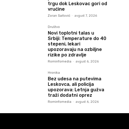
trgu dok Leskovac gori od
vrućine
Zoran Saitović
-
avgust 7, 2026
Društvo
Novi toplotni talas u
Srbiji: Temperature do 40
stepeni, lekari
upozoravaju na ozbiljne
rizike po zdravlje
Rominfomedia
-
avgust 6, 2026
Hronika
Bez udesa na putevima
Leskovca, ali policija
upozorava: Letnja gužva
traži dodatni oprez
Rominfomedia
-
avgust 6, 2026