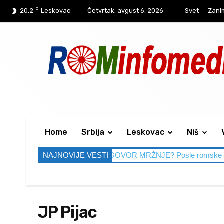
C
20.2
Leskovac
Četvrtak, avgust 6, 2026
Svet
Zanim
Home
Srbija
Leskovac
Niš
SVADBA IM SMETA, A GOVOR MRŽNJE? Posle romske svadbe L
NAJNOVIJE VESTI
JP Pijac