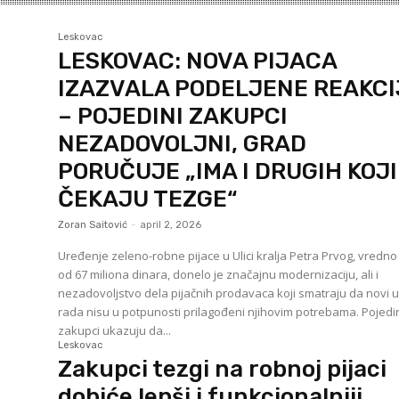
Leskovac
LESKOVAC: NOVA PIJACA
IZAZVALA PODELJENE REAKCI
– POJEDINI ZAKUPCI
NEZADOVOLJNI, GRAD
PORUČUJE „IMA I DRUGIH KOJI
ČEKAJU TEZGE“
Zoran Saitović
-
april 2, 2026
Uređenje zeleno-robne pijace u Ulici kralja Petra Prvog, vredno
od 67 miliona dinara, donelo je značajnu modernizaciju, ali i
nezadovoljstvo dela pijačnih prodavaca koji smatraju da novi u
rada nisu u potpunosti prilagođeni njihovim potrebama. Pojedini
zakupci ukazuju da...
Leskovac
Zakupci tezgi na robnoj pijaci
dobiće lepši i funkcionalniji