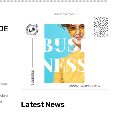
- Advertisement -
JE
 više
slovi
Latest News