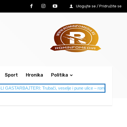
Ulogujte se / Pridružite se
Sport
Hronika
Politika
ARBAJTERI: Trubači, veselje i pune ulice – romska naselja u Les