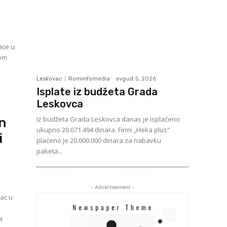
ace u
vom
Leskovac
Rominfomedia
-
avgust 5, 2026
Isplate iz budžeta Grada
Leskovca
Iz budžeta Grada Leskovca danas je isplaćeno
on
ukupno 20.071.494 dinara. Firmi „Heka plus“
i
plaćeno je 20.000.000 dinara za nabavku
paketa...
- Advertisement -
vac u