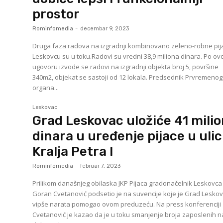
prostor
Rominfomedia
-
decembar 9, 2023
Druga faza radova na izgradnji kombinovano zeleno-robne pij
Leskovcu su u toku.Radovi su vredni 38,9 miliona dinara. Po o
ugovoru izvode se radovi na izgradnji objekta broj 5, površine
340m2, objekat se sastoji od 12 lokala. Predsednik Prvremenog
organa...
Leskovac
Grad Leskovac uložiće 41 mili
dinara u uređenje pijace u ulic
Kralja Petra I
Rominfomedia
-
februar 7, 2023
Prilikom današnjeg obilaska JKP Pijaca gradonačelnik Leskovca
Goran Cvetanović podsetio je na suvencije koje je Grad Lesko
vipše narata pomogao ovom preduzeću. Na press konferenciji
Cvetanović je kazao da je u toku smanjenje broja zaposlenih na