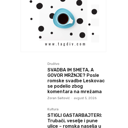
Društvo
SVADBA IM SMETA, A
GOVOR MRŽNJE? Posle
romske svadbe Leskovac
se podelio zbog
komentara na mrežama
Zoran Saitović
-
avgust 5, 2026
Kultura
STIGLI GASTARBAJTERI:
Trubači, veselje i pune
ulice – romska naselja u