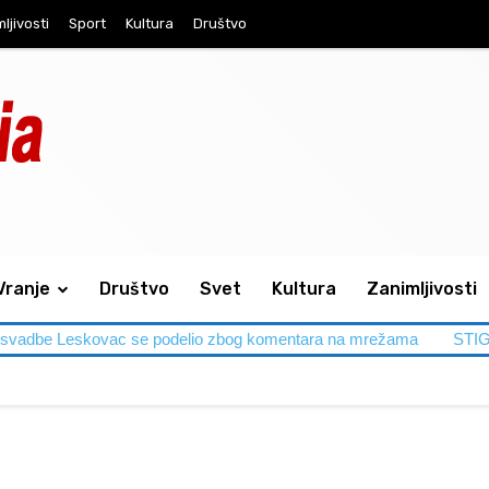
ljivosti
Sport
Kultura
Društvo
Vranje
Društvo
Svet
Kultura
Zanimljivosti
eskovac se podelio zbog komentara na mrežama
STIGLI GAST