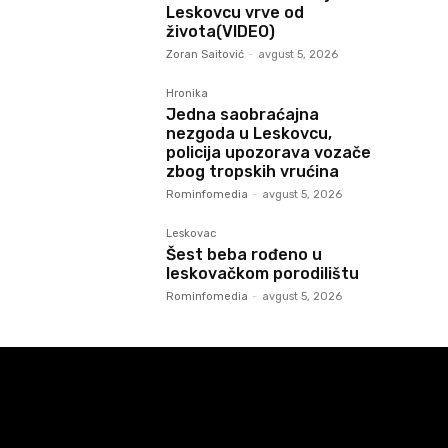
Leskovcu vrve od
života(VIDEO)
Zoran Saitović
-
avgust 5, 2026
Hronika
Jedna saobraćajna
nezgoda u Leskovcu,
policija upozorava vozače
zbog tropskih vrućina
Rominfomedia
-
avgust 5, 2026
Leskovac
Šest beba rođeno u
leskovačkom porodilištu
Rominfomedia
-
avgust 5, 2026