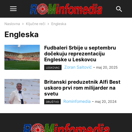
Naslovna
Ključne reči
Engleska
Engleska
Fudbaleri Srbije u septembru
dočekuju reprezentaciju
Engleske u Leskovcu
Zoran Saitović
-
maj 20, 2025
LESKOVAC
Britanski preduzetnik Alfi Best
uskoro prvi rom milijarder na
svetu
Rominfomedia
-
maj 20, 2024
DRUŠTVO