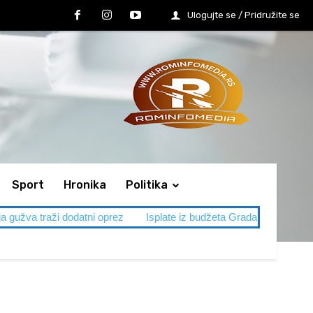
Ulogujte se / Pridružite se
Sport
Hronika
Politika
ži dodatni oprez
Isplate iz budžeta Grada Leskovca
SVADBA