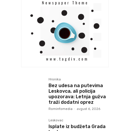
Hronika
Bez udesa na putevima
Leskovca, ali policija
upozorava: Letnja gužva
traži dodatni oprez
Rominfomedia
-
avgust 6, 2026
Leskovac
Isplate iz budžeta Grada