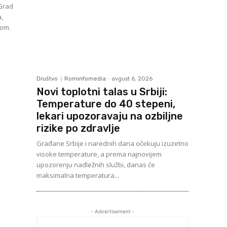
a,
kom.
Društvo
Rominfomedia
-
avgust 6, 2026
Novi toplotni talas u Srbiji:
Temperature do 40 stepeni,
lekari upozoravaju na ozbiljne
rizike po zdravlje
Građane Srbije i narednih dana očekuju izuzetno
visoke temperature, a prema najnovijem
upozorenju nadležnih službi, danas će
maksimalna temperatura...
- Advertisement -