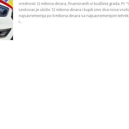
vrednosti 12 miliona dinara, finansiranih iz budžeta grada. Pr "Grad
Leskovac je uložio 12 miliona dinara i kupili smo dva nova vozil
najsavremenija po 6 miliona dinara sa najsavremenijom tehni
I...