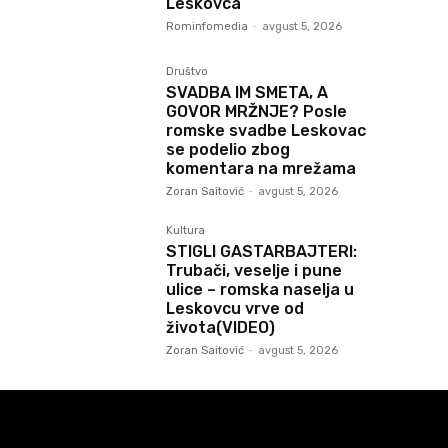
Leskovca
Rominfomedia
-
avgust 5, 2026
Društvo
SVADBA IM SMETA, A
GOVOR MRŽNJE? Posle
romske svadbe Leskovac
se podelio zbog
komentara na mrežama
Zoran Saitović
-
avgust 5, 2026
Kultura
STIGLI GASTARBAJTERI:
Trubači, veselje i pune
ulice – romska naselja u
Leskovcu vrve od
života(VIDEO)
Zoran Saitović
-
avgust 5, 2026