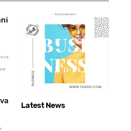
- Advertisement -
ani
va sa
mere
dva
Latest News
ne