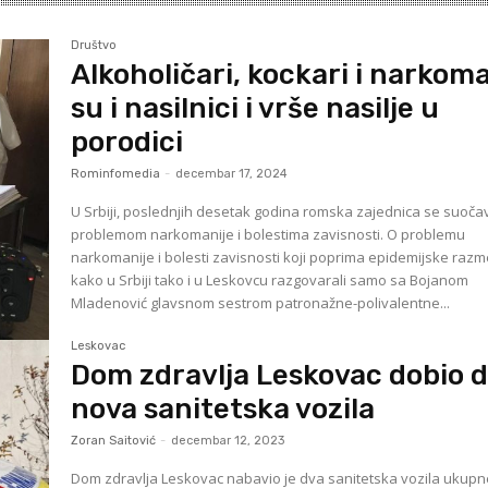
Društvo
Alkoholičari, kockari i narkom
su i nasilnici i vrše nasilje u
porodici
Rominfomedia
-
decembar 17, 2024
U Srbiji, poslednjih desetak godina romska zajednica se suoča
problemom narkomanije i bolestima zavisnosti. O problemu
narkomanije i bolesti zavisnosti koji poprima epidemijske raz
kako u Srbiji tako i u Leskovcu razgovarali samo sa Bojanom
Mladenović glavsnom sestrom patronažne-polivalentne...
Leskovac
Dom zdravlja Leskovac dobio 
nova sanitetska vozila
Zoran Saitović
-
decembar 12, 2023
Dom zdravlja Leskovac nabavio je dva sanitetska vozila ukup