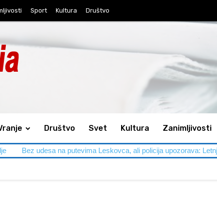
ljivosti
Sport
Kultura
Društvo
Vranje
Društvo
Svet
Kultura
Zanimljivosti
udesa na putevima Leskovca, ali policija upozorava: Letnja gužva tra