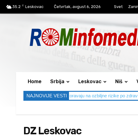
C
35.2
Leskovac
Četvrtak, avgust 6, 2026
Svet
Zanim
Home
Srbija
Leskovac
Niš
o 40 stepeni, lekari upozoravaju na ozbiljne rizike po zdravlje
NAJNOVIJE VESTI
Bez 
DZ Leskovac