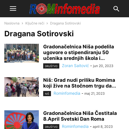
Naslovna
Ključne reči
Dragana Sotirovski
Dragana Sotirovski
Gradonačelnica Niša podelila
ugovore o stipendiranju 50
učenika srednjih škola i...
Zoran Saitović
-
jun 20, 2023
DRUŠTVO
Niš: Grad nudi priliku Romima
koji žive na Stočnom trgu da...
Rominfomedia
-
maj 21, 2023
NIŠ
Gradonačelnica Niša Čestitala
8.April Svetski Dan Roma
Rominfomedia
-
april 8, 2023
DRUŠTVO