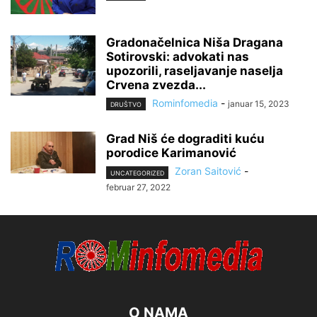
Gradonačelnica Niša Dragana
Sotirovski: advokati nas
upozorili, raseljavanje naselja
Crvena zvezda...
Rominfomedia
-
januar 15, 2023
DRUŠTVO
Grad Niš će dograditi kuću
porodice Karimanović
Zoran Saitović
-
UNCATEGORIZED
februar 27, 2022
O NAMA