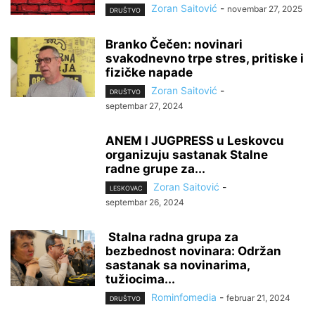
Zoran Saitović
-
novembar 27, 2025
DRUŠTVO
Branko Čečen: novinari
svakodnevno trpe stres, pritiske i
fizičke napade
Zoran Saitović
-
DRUŠTVO
septembar 27, 2024
ANEM I JUGPRESS u Leskovcu
organizuju sastanak Stalne
radne grupe za...
Zoran Saitović
-
LESKOVAC
septembar 26, 2024
Stalna radna grupa za
bezbednost novinara: Održan
sastanak sa novinarima,
tužiocima...
Rominfomedia
-
februar 21, 2024
DRUŠTVO