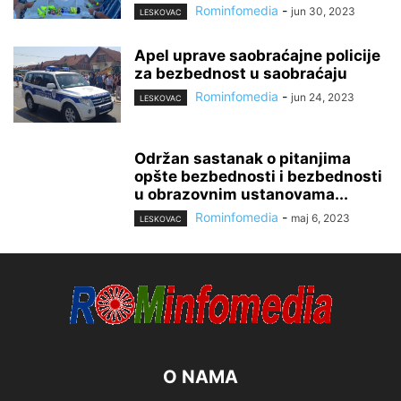
Rominfomedia
-
jun 30, 2023
LESKOVAC
Apel uprave saobraćajne policije
za bezbednost u saobraćaju
Rominfomedia
-
jun 24, 2023
LESKOVAC
Održan sastanak o pitanjima
opšte bezbednosti i bezbednosti
u obrazovnim ustanovama...
Rominfomedia
-
maj 6, 2023
LESKOVAC
O NAMA