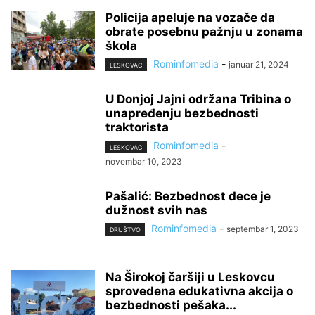
Policija apeluje na vozače da
obrate posebnu pažnju u zonama
škola
Rominfomedia
-
januar 21, 2024
LESKOVAC
U Donjoj Jajni održana Tribina o
unapređenju bezbednosti
traktorista
Rominfomedia
-
LESKOVAC
novembar 10, 2023
Pašalić: Bezbednost dece je
dužnost svih nas
Rominfomedia
-
septembar 1, 2023
DRUŠTVO
Na Širokoj čaršiji u Leskovcu
sprovedena edukativna akcija o
bezbednosti pešaka...