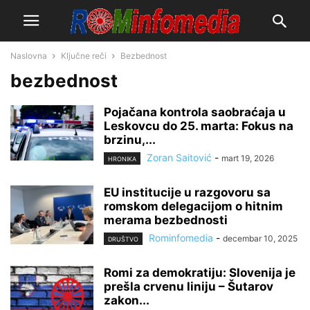
Naslovna
Ključne reči
Bezbednost
bezbednost
Pojačana kontrola saobraćaja u
Leskovcu do 25. marta: Fokus na
brzinu,...
Zoran Saitović
-
mart 19, 2026
HRONIKA
EU institucije u razgovoru sa
romskom delegacijom o hitnim
merama bezbednosti
Rominfomedia
-
decembar 10, 2025
DRUŠTVO
Romi za demokratiju: Slovenija je
prešla crvenu liniju – Šutarov
zakon...