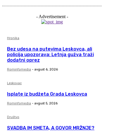
- Advertisement -
Hronika
Bez udesa na putevima Leskovca, ali
policija upozorava: Letnja gužva traži
dodatni oprez
Rominfomedia
-
avgust 6, 2026
Leskovac
Isplate iz budžeta Grada Leskovca
Rominfomedia
-
avgust 5, 2026
Društvo
SVADBA IM SMETA, A GOVOR MRŽNJE?