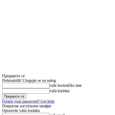
Пријавите се
Dobrodošli! Ulogujte se na nalog
vaše korisničko ime
vaša lozinka
Forgot your password? Get help
Повратак изгубљене шифре
Oporavite vašu lozinku