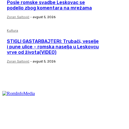
Posle romske svadbe Leskovac se
podelio zbog komentara na mrežama
Zoran Saitović
-
avgust 5, 2026
Kultura
STIGLI GASTARBAJTERI: Trubači, veselje
i pune ulice – romska naselja u Leskovcu
vrve od života(VIDEO)
Zoran Saitović
-
avgust 5, 2026
Kategorije