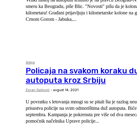
smeru ka Beogradu, piše Blic. "Novosti" pišu da je kolona dugačka čak 10
kilometara! Građani prijavljuju i kilometarske kolone na 
Crnom Gorom - Jabuka,...
Srbija
Policaja na svakom koraku d
autoputa kroz Srbiju
Zoran Saitović
-
avgust 14, 2021
U povratku s letovanja mnogi su se pitali šta je razlog ne
prisustva policije na svim odmorištima duž autoputa. Biće tako sve do 15.
septembra. Kampanja je pokrenuta pre više od dva mese
pomoćnik načelnika Uprave policije...