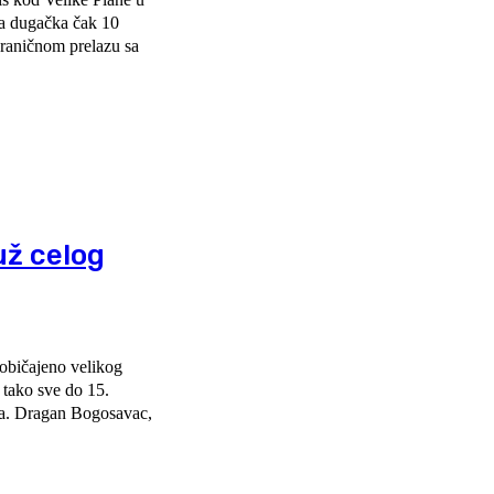
graničnom prelazu sa
už celog
uobičajeno velikog
ca. Dragan Bogosavac,