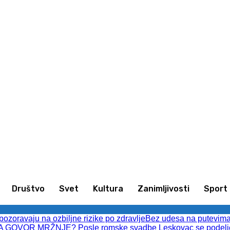
imljivosti
Sport
Kultura
Društvo
Društvo
Svet
Kultura
Zanimljivosti
Sport
upozoravaju na ozbiljne rizike po zdravlje
Bez udesa na putevima L
 GOVOR MRŽNJE? Posle romske svadbe Leskovac se podelio