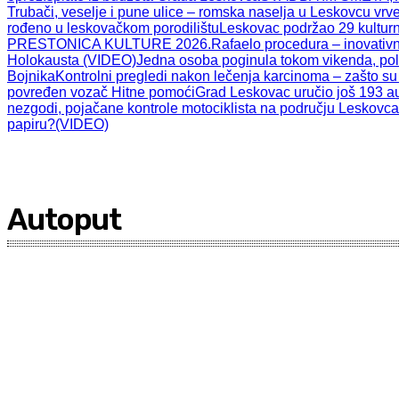
Trubači, veselje i pune ulice – romska naselja u Leskovcu vr
rođeno u leskovačkom porodilištu
Leskovac podržao 29 kulturni
PRESTONICA KULTURE 2026.
Rafaelo procedura – inovativn
Holokausta (VIDEO)
Jedna osoba poginula tokom vikenda, poli
Bojnika
Kontrolni pregledi nakon lečenja karcinoma – zašto su
povređen vozač Hitne pomoći
Grad Leskovac uručio još 193 a
nezgodi, pojačane kontrole motociklista na području Leskovca
papiru?(VIDEO)
Autoput