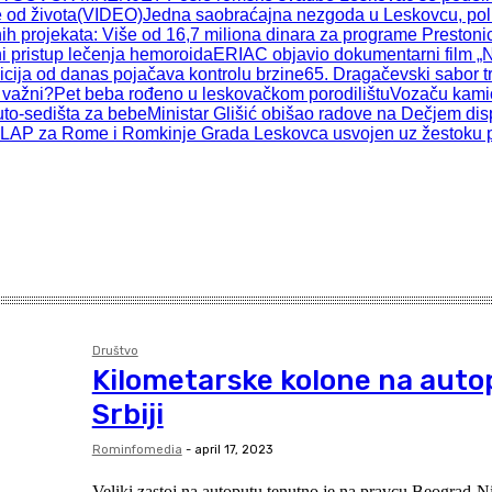
ve od života(VIDEO)
Jedna saobraćajna nezgoda u Leskovcu, poli
h projekata: Više od 16,7 miliona dinara za programe Prestonic
i pristup lečenja hemoroida
ERIAC objavio dokumentarni film „N
cija od danas pojačava kontrolu brzine
65. Dragačevski sabor t
 važni?
Pet beba rođeno u leskovačkom porodilištu
Vozaču kamio
uto-sedišta za bebe
Ministar Glišić obišao radove na Dečjem di
LAP za Rome i Romkinje Grada Leskovca usvojen uz žestoku pole
Društvo
Kilometarske kolone na aut
Srbiji
Rominfomedia
-
april 17, 2023
Veliki zastoj na autoputu tenutno je na pravcu Beograd-N