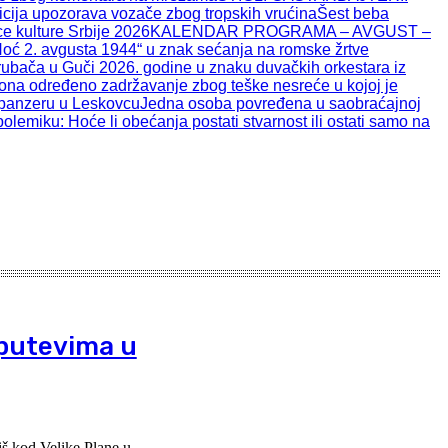
cija upozorava vozače zbog tropskih vrućina
Šest beba
e kulture Srbije 2026
KALENDAR PROGRAMA – AVGUST –
oć 2. avgusta 1944“ u znak sećanja na romske žrtve
rubača u Guči 2026. godine u znaku duvačkih orkestara iz
na određeno zadržavanje zbog teške nesreće u kojoj je
spanzeru u Leskovcu
Jedna osoba povređena u saobraćajnoj
miku: Hoće li obećanja postati stvarnost ili ostati samo na
oputevima u
iš kod Velike Plane u