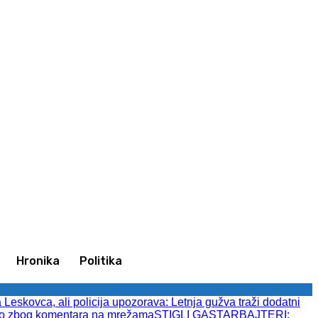
Ulogujte se / Pridružite se
Hronika
Politika
eskovca, ali policija upozorava: Letnja gužva traži dodatni
 zbog komentara na mrežama
STIGLI GASTARBAJTERI: