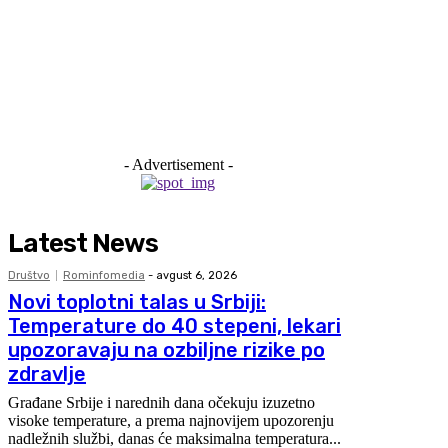
- Advertisement -
Latest News
Društvo
Rominfomedia
-
avgust 6, 2026
Novi toplotni talas u Srbiji:
Temperature do 40 stepeni, lekari
upozoravaju na ozbiljne rizike po
zdravlje
Građane Srbije i narednih dana očekuju izuzetno
visoke temperature, a prema najnovijem upozorenju
nadležnih službi, danas će maksimalna temperatura...