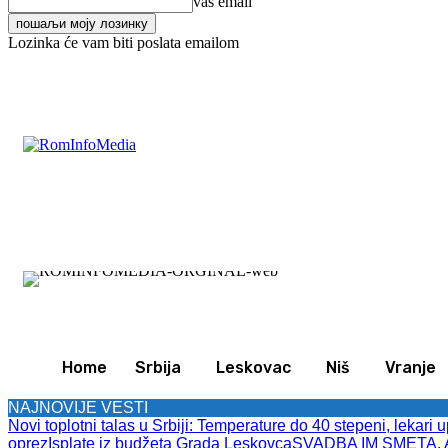
vaš email
Lozinka će vam biti poslata emailom
C
22.3
Leskovac
Petak, avgust 7, 2026
Svet
Zan
Home
Srbija
Leskovac
Niš
Vranje
NAJNOVIJE VESTI
Novi toplotni talas u Srbiji: Temperature do 40 stepeni, lekari 
oprez
Isplate iz budžeta Grada Leskovca
SVADBA IM SMETA, A