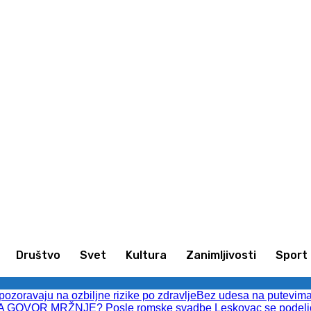
imljivosti
Sport
Kultura
Društvo
Društvo
Svet
Kultura
Zanimljivosti
Sport
upozoravaju na ozbiljne rizike po zdravlje
Bez udesa na putevima L
 GOVOR MRŽNJE? Posle romske svadbe Leskovac se podelio