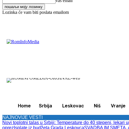
vaš email
Lozinka će vam biti poslata emailom
C
22.3
Leskovac
Petak, avgust 7, 2026
Svet
Zan
Home
Srbija
Leskovac
Niš
Vranje
NAJNOVIJE VESTI
Novi toplotni talas u Srbiji: Temperature do 40 stepeni, lekari 
oprez
Isplate iz budžeta Grada Leskovca
SVADBA IM SMETA, A