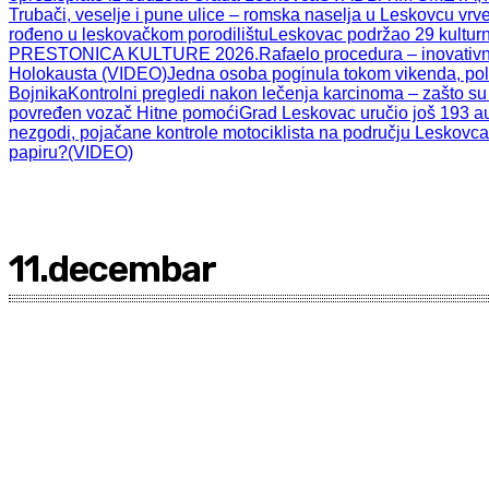
Trubači, veselje i pune ulice – romska naselja u Leskovcu vr
rođeno u leskovačkom porodilištu
Leskovac podržao 29 kulturni
PRESTONICA KULTURE 2026.
Rafaelo procedura – inovativn
Holokausta (VIDEO)
Jedna osoba poginula tokom vikenda, poli
Bojnika
Kontrolni pregledi nakon lečenja karcinoma – zašto su
povređen vozač Hitne pomoći
Grad Leskovac uručio još 193 a
nezgodi, pojačane kontrole motociklista na području Leskovca
papiru?(VIDEO)
11.decembar