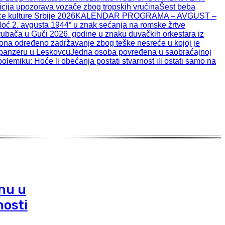
cija upozorava vozače zbog tropskih vrućina
Šest beba
e kulture Srbije 2026
KALENDAR PROGRAMA – AVGUST –
oć 2. avgusta 1944“ u znak sećanja na romske žrtve
rubača u Guči 2026. godine u znaku duvačkih orkestara iz
na određeno zadržavanje zbog teške nesreće u kojoj je
spanzeru u Leskovcu
Jedna osoba povređena u saobraćajnoj
miku: Hoće li obećanja postati stvarnost ili ostati samo na
nu u
nosti