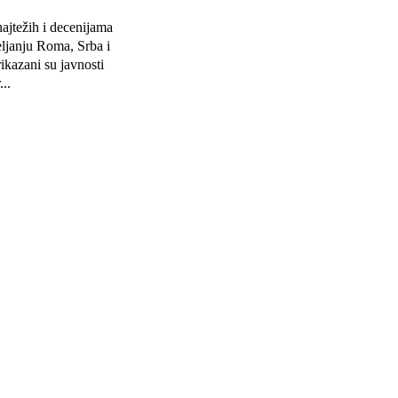
jtežih i decenijama
eljanju Roma, Srba i
ikazani su javnosti
..