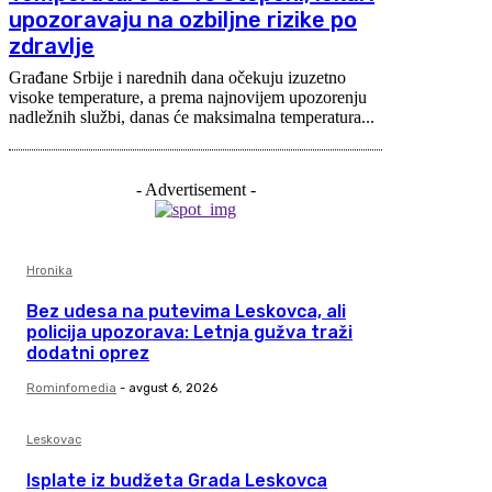
upozoravaju na ozbiljne rizike po
zdravlje
Građane Srbije i narednih dana očekuju izuzetno
visoke temperature, a prema najnovijem upozorenju
nadležnih službi, danas će maksimalna temperatura...
- Advertisement -
Hronika
Bez udesa na putevima Leskovca, ali
policija upozorava: Letnja gužva traži
dodatni oprez
Rominfomedia
-
avgust 6, 2026
Leskovac
Isplate iz budžeta Grada Leskovca