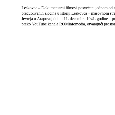
Leskovac – Dokumentarni filmovi posvećeni jednom od na
prećutkivanih zločina u istoriji Leskovca – masovnom str
Jevreja u Arapovoj dolini 11. decembra 1941. godine – pr
preko YouTube kanala ROMinfomedia, otvarajući prostor.