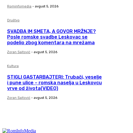
Rominfomedia
-
avgust 5, 2026
Društvo
SVADBA IM SMETA, A GOVOR MRŽNJE?
Posle romske svadbe Leskovac se
podelio zbog komentara na mrežama
Zoran Saitović
-
avgust 5, 2026
Kultura
STIGLI GASTARBAJTERI: Trubači, veselje
i pune ulice – romska naselja u Leskovcu
vrve od života(VIDEO)
Zoran Saitović
-
avgust 5, 2026