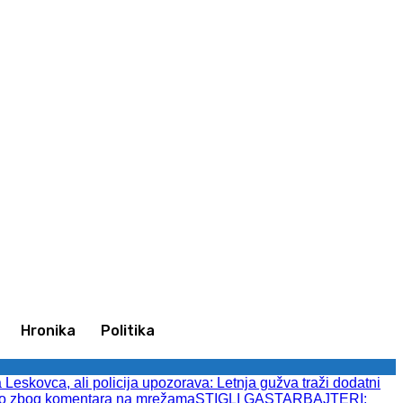
Ulogujte se / Pridružite se
Hronika
Politika
eskovca, ali policija upozorava: Letnja gužva traži dodatni
 zbog komentara na mrežama
STIGLI GASTARBAJTERI: