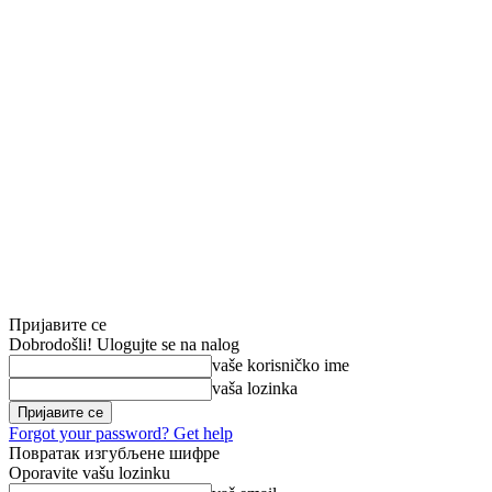
Пријавите се
Dobrodošli! Ulogujte se na nalog
vaše korisničko ime
vaša lozinka
Forgot your password? Get help
Повратак изгубљене шифре
Oporavite vašu lozinku