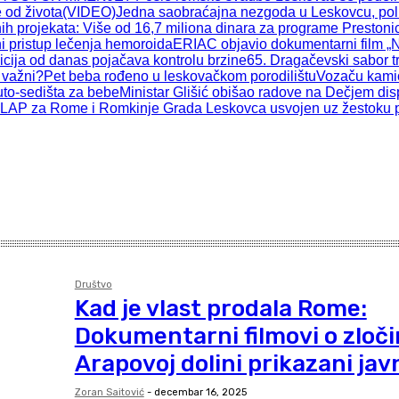
ve od života(VIDEO)
Jedna saobraćajna nezgoda u Leskovcu, poli
h projekata: Više od 16,7 miliona dinara za programe Prestonic
i pristup lečenja hemoroida
ERIAC objavio dokumentarni film „N
cija od danas pojačava kontrolu brzine
65. Dragačevski sabor t
 važni?
Pet beba rođeno u leskovačkom porodilištu
Vozaču kamio
uto-sedišta za bebe
Ministar Glišić obišao radove na Dečjem di
LAP za Rome i Romkinje Grada Leskovca usvojen uz žestoku pole
Društvo
Kad je vlast prodala Rome:
Dokumentarni filmovi o zloči
Arapovoj dolini prikazani jav
Zoran Saitović
-
decembar 16, 2025