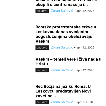
okupili u centru naselja i...
Zoran Saitović
-
april 12, 2026
DRUŠTVO
Romske protestantske crkve u
Leskovcu danas svečanim
bogosluženjima obeležavaju
Vaskrs
Zoran Saitović
-
april 12, 2026
DRUŠTVO
Vaskrs – temelj vere i živa nada u
Hristu
Zoran Saitović
-
april 12, 2026
DRUŠTVO
Reč Božja na jeziku Roma: U
Leskovcu predstavljen Novi
zavet na...
Zoran Saitović
-
april 8, 2026
DRUŠTVO