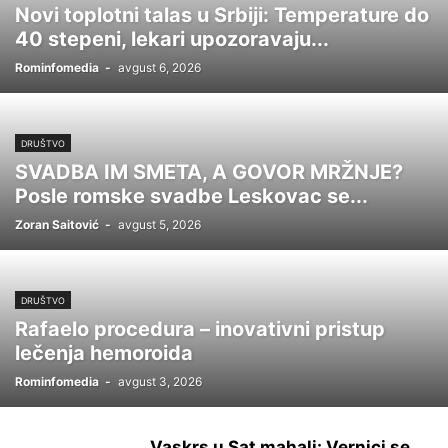
Novi toplotni talas u Srbiji: Temperature do
40 stepeni, lekari upozoravaju...
Rominfomedia
-
avgust 6, 2026
DRUŠTVO
SVADBA IM SMETA, A GOVOR MRŽNJE?
Posle romske svadbe Leskovac se...
Zoran Saitović
-
avgust 5, 2026
DRUŠTVO
Rafaelo procedura – inovativni pristup
lečenja hemoroida
Rominfomedia
-
avgust 3, 2026
Vaskrs u Sat mahali: Vernici se