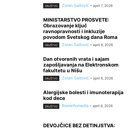
Zoran Saitović
-
april 7, 2026
DRUŠTVO
MINISTARSTVO PROSVETE:
Obrazovanje ključ
ravnopravnosti i inkluzije
povodom Svetskog dana Roma
Zoran Saitović
-
april 6, 2026
DRUŠTVO
Dan otvorenih vrata i sajam
zapošljavanja na Elektronskom
fakultetu u Nišu
Zoran Saitović
-
april 6, 2026
DRUŠTVO
Alergijske bolesti i imunoterapija
kod dece
Rominfomedia
-
april 6, 2026
DRUŠTVO
DEVOJČICE BEZ DETINJSTVA: