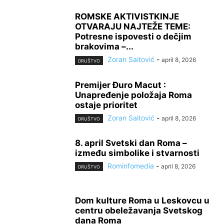
ROMSKE AKTIVISTKINJE
OTVARAJU NAJTEŽE TEME:
Potresne ispovesti o dečjim
brakovima –...
Zoran Saitović
-
april 8, 2026
DRUŠTVO
Premijer Đuro Macut :
Unapređenje položaja Roma
ostaje prioritet
Zoran Saitović
-
april 8, 2026
DRUŠTVO
8. april Svetski dan Roma –
između simbolike i stvarnosti
Rominfomedia
-
april 8, 2026
DRUŠTVO
Dom kulture Roma u Leskovcu u
centru obeležavanja Svetskog
dana Roma