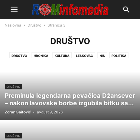
Naslovna
Društvo
Stranica 3
DRUŠTVO
DRUŠTVO
HRONIKA
KULTURA
LESKOVAC
NIŠ
POLITIKA
SPORT
SRBIJA
SVET
VRANJE
ZANIMLJIVOSTI
DRUŠTVO
Preminula legendarna pevačica Džansever
– nakon lavovske borbe izgubila bitku sa...
Zoran Saitović
-
avgust 9, 2026
DRUŠTVO