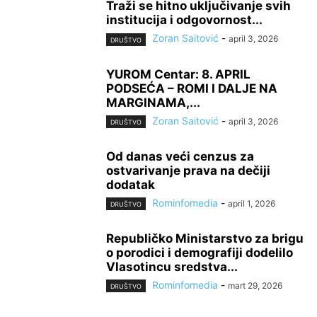
Traži se hitno uključivanje svih
institucija i odgovornost...
Zoran Saitović
-
april 3, 2026
DRUŠTVO
YUROM Centar: 8. APRIL
PODSEĆA – ROMI I DALJE NA
MARGINAMA,...
Zoran Saitović
-
april 3, 2026
DRUŠTVO
Od danas veći cenzus za
ostvarivanje prava na dečiji
dodatak
Rominfomedia
-
april 1, 2026
DRUŠTVO
Republičko Ministarstvo za brigu
o porodici i demografiji dodelilo
Vlasotincu sredstva...
Rominfomedia
-
mart 29, 2026
DRUŠTVO