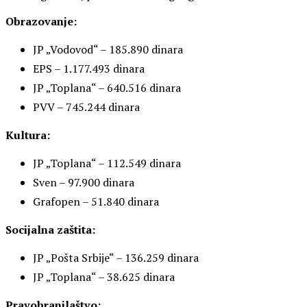
Obrazovanje:
JP „Vodovod“ – 185.890 dinara
EPS – 1.177.493 dinara
JP „Toplana“ – 640.516 dinara
PVV – 745.244 dinara
Kultura:
JP „Toplana“ – 112.549 dinara
Sven – 97.900 dinara
Grafopen – 51.840 dinara
Socijalna zaštita:
JP „Pošta Srbije“ – 136.259 dinara
JP „Toplana“ – 38.625 dinara
Pravobranilaštvo: