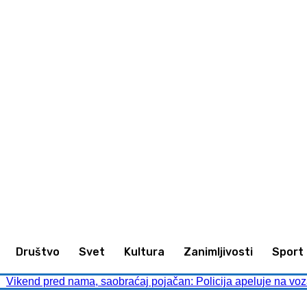
imljivosti
Sport
Kultura
Društvo
Društvo
Svet
Kultura
Zanimljivosti
Sport
Vikend pred nama, saobraćaj pojačan: Policija apeluje na voz