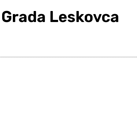
a Grada Leskovca
Share