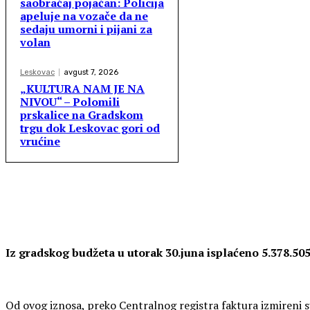
saobraćaj pojačan: Policija
apeluje na vozače da ne
sedaju umorni i pijani za
volan
Leskovac
avgust 7, 2026
„KULTURA NAM JE NA
NIVOU“ – Polomili
prskalice na Gradskom
trgu dok Leskovac gori od
vrućine
Iz gradskog budžeta u utorak 30.juna isplaćeno 5.378.505
Od ovog iznosa, preko Centralnog registra faktura izmireni su