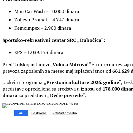
Mim Car Wash – 10.000 dinara
Zoljevo Promet – 4.747 dinara
Kemoimpex – 2.900 dinara
Sportsko-rekreativni centar SRC „Dubočica“:
EPS – 1.039.173 dinara
Predškolskoj ustanovi
„Vukica Mitrović“
za internu reviziju
prevoza zaposlenih za mesec maj isplaćen iznos od
661.629 
U okviru programa
„Prestonica kulture 2026. godine“
, Les
predstave opredeljena su sredstva u iznosu od
178.000 dina
dinara
za predstavu
„Dečje povrede“
.
TAGS
Leskovac
ROMinfomedia
Share