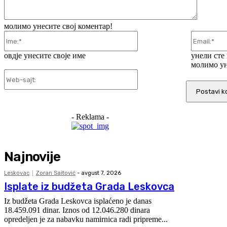
молимо унесите свој коментар!
Ime:*
овдје унесите своје име
унели сте
молимо ун
Web-
sajt:
- Reklama -
Najnovije
Leskovac
Zoran Saitović
-
avgust 7, 2026
Isplate iz budžeta Grada Leskovca
Iz budžeta Grada Leskovca isplaćeno je danas
18.459.091 dinar. Iznos od 12.046.280 dinara
opredeljen je za nabavku namirnica radi pripreme...