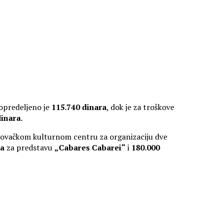
 opredeljeno je
115.740 dinara
, dok je za troškove
dinara
.
kovačkom kulturnom centru za organizaciju dve
ra
za predstavu
„Cabares Cabarei“
i
180.000