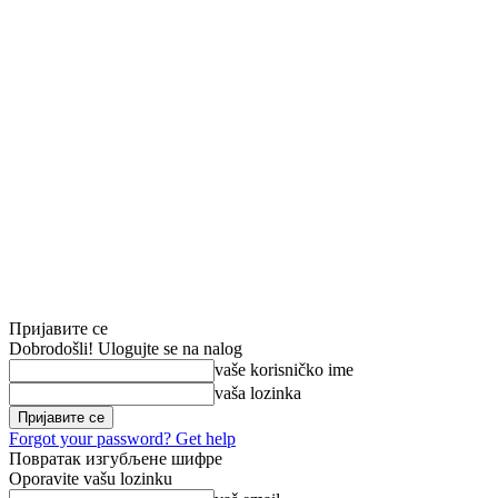
Пријавите се
Dobrodošli! Ulogujte se na nalog
vaše korisničko ime
vaša lozinka
Forgot your password? Get help
Повратак изгубљене шифре
Oporavite vašu lozinku