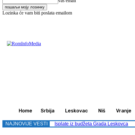
vaš email
Lozinka će vam biti poslata emailom
C
24.8
Leskovac
Petak, avgust 7, 2026
Svet
Zan
Home
Srbija
Leskovac
Niš
Vranje
NAJNOVIJE VESTI
Isplate iz budžeta Grada Leskovca