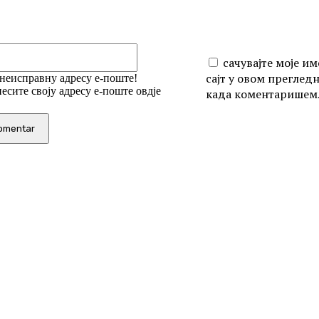
Email:*
сачувајте моје им
сајт у овом преглед
 неисправну адресу е-поште!
есите своју адресу е-поште овдје
када коментаришем