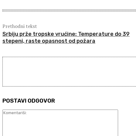
Prethodni tekst
Srbiju prže tropske vrućine: Temperature do 39
stepeni, raste opasnost od požara
POSTAVI ODGOVOR
Komentar