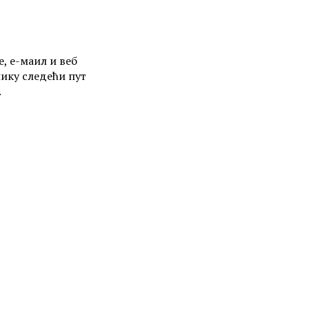
е, е-маил и веб
нику следећи пут
.