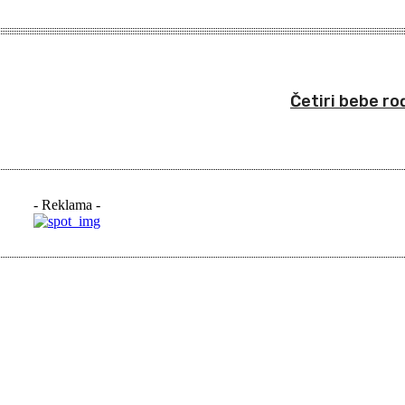
Četiri bebe r
- Reklama -
iši: