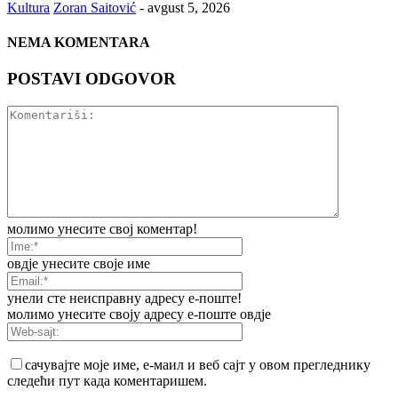
Kultura
Zoran Saitović
-
avgust 5, 2026
NEMA KOMENTARA
POSTAVI ODGOVOR
молимо унесите свој коментар!
овдје унесите своје име
унели сте неисправну адресу е-поште!
молимо унесите своју адресу е-поште овдје
сачувајте моје име, е-маил и веб сајт у овом прегледнику
следећи пут када коментаришем.