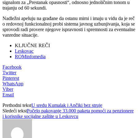
signalom za „Prestanak opasnosti“, odnosno jednoličnim tonom u
trajanju od 60 sekundi.
Nadležni apeluju na građane da ostanu mirni i imaju u vidu da je reč
o redovnoj funkcionalnoj probi sistema javnog uzbunjivanja, koja se
sprovodi radi provere njegove ispravnosti i spremnosti za eventualne
vanredne situacije.
KLJUČNE REČI
Leskovac
ROMinfomedia
Facebook
Twitter
Pinterest
WhatsApp
Viber
Email
Prethodni tekst
U sredu Kumalak i Ančiki bez struje
Sledeći tekst
Počelo pakovanje 33.000 paketa pomoći za penzionere
i korisnike socijalne zaštite u Leskovcu