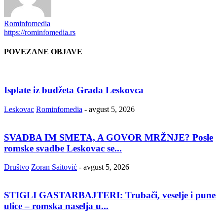
Rominfomedia
https://rominfomedia.rs
POVEZANE OBJAVE
Isplate iz budžeta Grada Leskovca
Leskovac
Rominfomedia
-
avgust 5, 2026
SVADBA IM SMETA, A GOVOR MRŽNJE? Posle
romske svadbe Leskovac se...
Društvo
Zoran Saitović
-
avgust 5, 2026
STIGLI GASTARBAJTERI: Trubači, veselje i pune
ulice – romska naselja u...