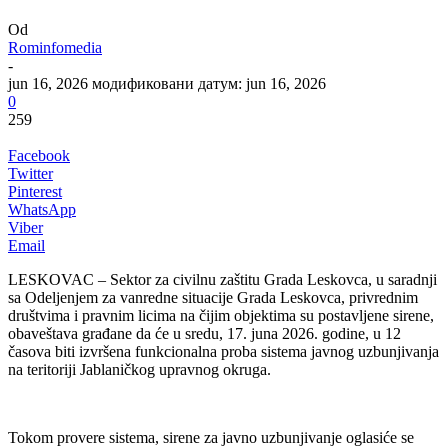
Od
Rominfomedia
-
jun 16, 2026
модификовани датум: jun 16, 2026
0
259
Facebook
Twitter
Pinterest
WhatsApp
Viber
Email
LESKOVAC – Sektor za civilnu zaštitu Grada Leskovca, u saradnji
sa Odeljenjem za vanredne situacije Grada Leskovca, privrednim
društvima i pravnim licima na čijim objektima su postavljene sirene,
obaveštava građane da će u sredu, 17. juna 2026. godine, u 12
časova biti izvršena funkcionalna proba sistema javnog uzbunjivanja
na teritoriji Jablaničkog upravnog okruga.
Tokom provere sistema, sirene za javno uzbunjivanje oglasiće se