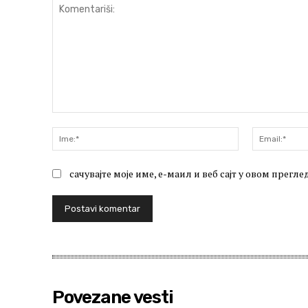
Komentariši:
Ime:*
сачувајте моје име, е-маил и веб сајт у овом прег
Povezane vesti