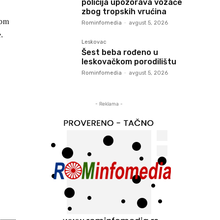
policija upozorava vozače
zbog tropskih vrućina
nom
Rominfomedia
-
avgust 5, 2026
.
Leskovac
Šest beba rođeno u
leskovačkom porodilištu
Rominfomedia
-
avgust 5, 2026
- Reklama -