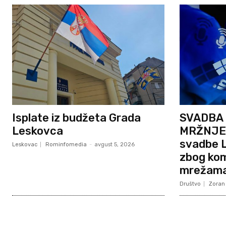
Isplate iz budžeta Grada
SVADBA 
Leskovca
MRŽNJE?
svadbe L
Leskovac
Rominfomedia
-
avgust 5, 2026
zbog ko
mrežam
Društvo
Zoran 