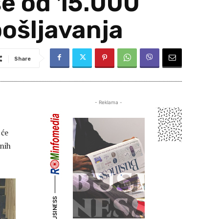
še od 15.000
ošljavanja
Share
- Reklama -
 će
dnih