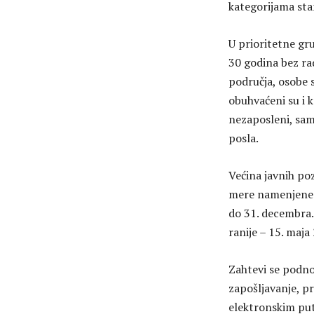
kategorijama sta
U prioritetne gr
30 godina bez ra
područja, osobe s
obuhvaćeni su i k
nezaposleni, sam
posla.
Većina javnih po
mere namenjene 
do 31. decembra.
ranije – 15. maja
Zahtevi se podn
zapošljavanje, pr
elektronskim pu