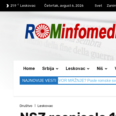
C
21.9
Leskovac
Četvrtak, avgust 6, 2026
Svet
Zaniml
Home
Srbija
Leskovac
Niš
M SMETA, A GOVOR MRŽNJE? Posle romske svadbe Leskovac se 
NAJNOVIJE VESTI
Društvo
Leskovac