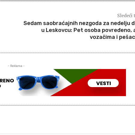
Sledeći 
Sedam saobraćajnih nezgoda za nedelju 
u Leskovcu: Pet osoba povređeno, 
vozačima i peša
- Reklama -