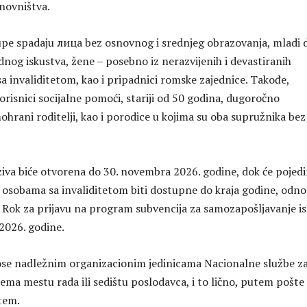
novništva.
upe spadaju лица bez osnovnog i srednjeg obrazovanja, mladi 
dnog iskustva, žene – posebno iz nerazvijenih i devastiranih
a invaliditetom, kao i pripadnici romske zajednice. Takođe,
orisnici socijalne pomoći, stariji od 50 godina, dugoročno
ohrani roditelji, kao i porodice u kojima su oba supružnika bez
ziva biće otvorena do 30. novembra 2026. godine, dok će pojed
osobama sa invaliditetom biti dostupne do kraja godine, odn
 Rok za prijavu na program subvencija za samozapošljavanje is
 2026. godine.
ose nadležnim organizacionim jedinicama Nacionalne službe z
ema mestu rada ili sedištu poslodavca, i to lično, putem pošte i
tem.