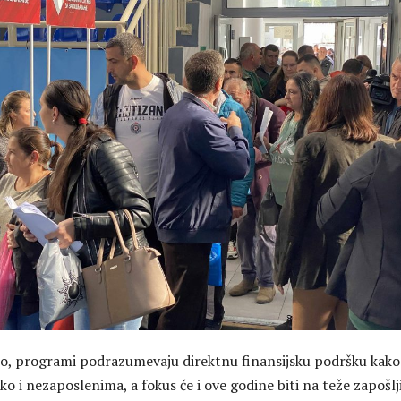
o, programi podrazumevaju direktnu finansijsku podršku kako
o i nezaposlenima, a fokus će i ove godine biti na teže zapošlj