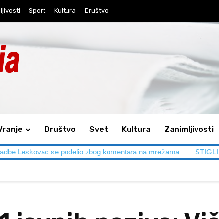
jivosti
Sport
Kultura
Društvo
Vranje
Društvo
Svet
Kultura
Zanimljivosti
podelio zbog komentara na mrežama
STIGLI GASTARBAJTERI: T