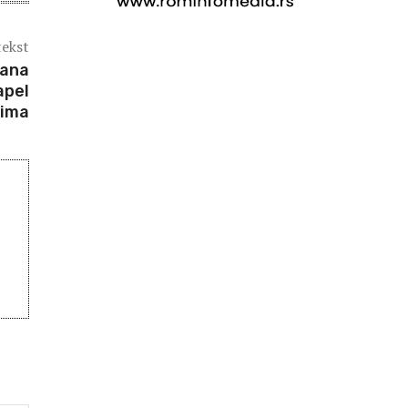
tekst
dana
apel
cima