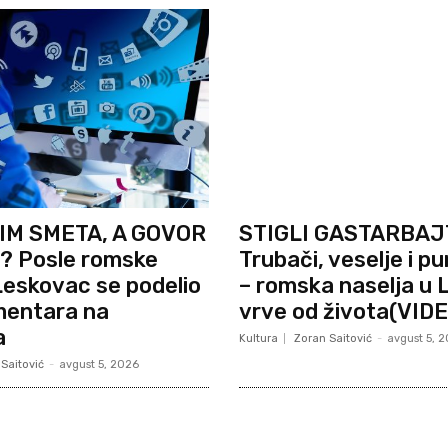
IM SMETA, A GOVOR
STIGLI GASTARBAJ
 Posle romske
Trubači, veselje i pu
eskovac se podelio
– romska naselja u
mentara na
vrve od života(VIDE
a
Kultura
Zoran Saitović
-
avgust 5, 
Saitović
-
avgust 5, 2026