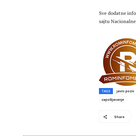
Sve dodatne inf
sajtu Nacionalne 
TAGS
javni poziv
zapošljavanje
Share