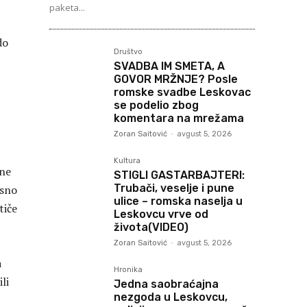
paketa...
do
Društvo
SVADBA IM SMETA, A
GOVOR MRŽNJE? Posle
romske svadbe Leskovac
se podelio zbog
komentara na mrežama
Zoran Saitović
-
avgust 5, 2026
Kultura
ine
STIGLI GASTARBAJTERI:
Trubači, veselje i pune
osno
ulice – romska naselja u
tiče
Leskovcu vrve od
života(VIDEO)
Zoran Saitović
-
avgust 5, 2026
a
Hronika
li
Jedna saobraćajna
nezgoda u Leskovcu,