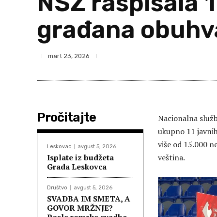
NSZ raspisala 1
građana obuhv
mart 23, 2026
Pročitajte
Nacionalna služb
ukupno 11 javnih 
više od 15.000 ne
Leskovac
avgust 5, 2026
Isplate iz budžeta
veština.
Grada Leskovca
Društvo
avgust 5, 2026
SVADBA IM SMETA, A
GOVOR MRŽNJE?