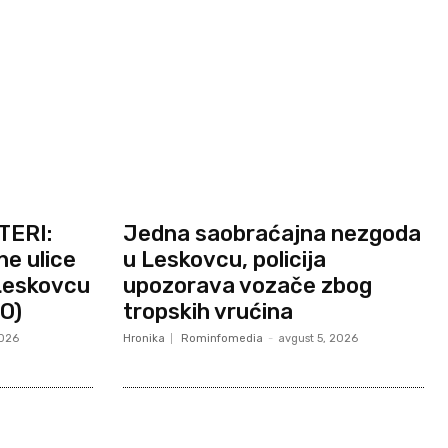
TERI:
Jedna saobraćajna nezgoda
ne ulice
u Leskovcu, policija
 Leskovcu
upozorava vozače zbog
O)
tropskih vrućina
2026
Hronika
Rominfomedia
-
avgust 5, 2026