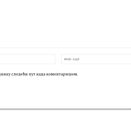
Email:*
леднику следећи пут када коментаришем.