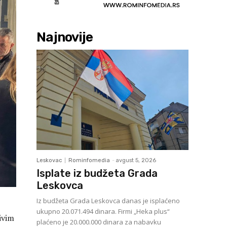
Najnovije
Leskovac
Rominfomedia
-
avgust 5, 2026
Isplate iz budžeta Grada
Leskovca
Iz budžeta Grada Leskovca danas je isplaćeno
ukupno 20.071.494 dinara. Firmi „Heka plus“
ivim
plaćeno je 20.000.000 dinara za nabavku