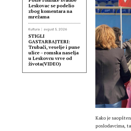
Posle romske svadbe
Leskovac se podelio
zbog komentara na
mrežama
Kultura
avgust 5, 2026
STIGLI
GASTARBAJTERI:
Trubači, veselje i pune
ulice – romska naselja
u Leskovcu vrve od
života(VIDEO)
Kako je saopšten
poslodavcima, tak