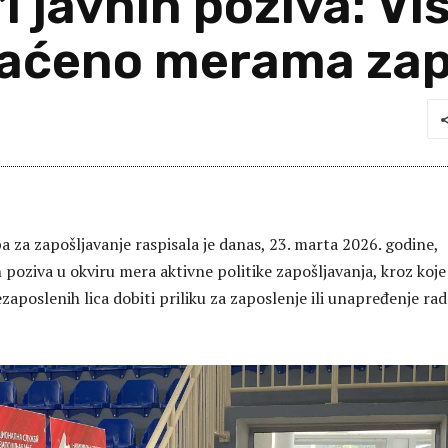
1 javnih poziva: Vi
aćeno merama zap
a za zapošljavanje raspisala je danas, 23. marta 2026. godine,
poziva u okviru mera aktivne politike zapošljavanja, kroz koje
zaposlenih lica dobiti priliku za zaposlenje ili unapređenje ra