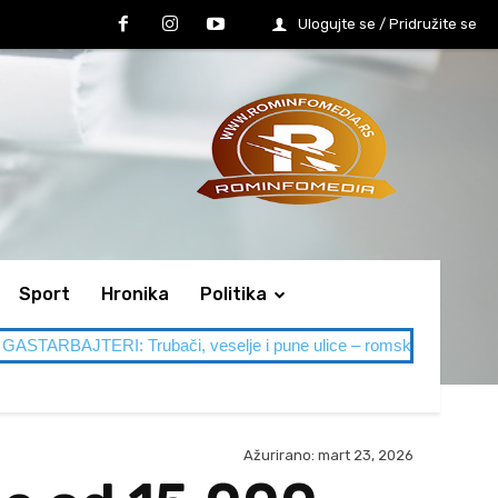
Ulogujte se / Pridružite se
Sport
Hronika
Politika
rubači, veselje i pune ulice – romska naselja u Leskovcu vrve od
Ažurirano:
mart 23, 2026