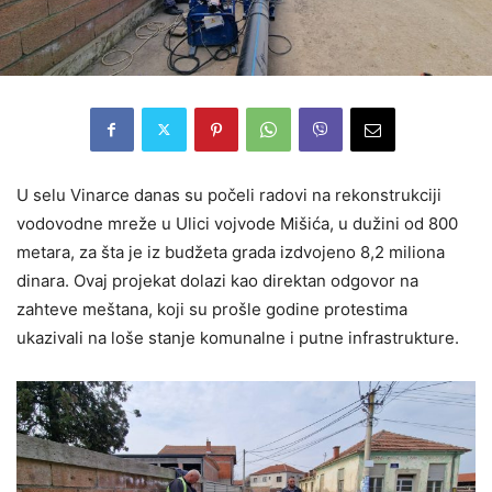
U selu Vinarce danas su počeli radovi na rekonstrukciji
vodovodne mreže u Ulici vojvode Mišića, u dužini od 800
metara, za šta je iz budžeta grada izdvojeno 8,2 miliona
dinara. Ovaj projekat dolazi kao direktan odgovor na
zahteve meštana, koji su prošle godine protestima
ukazivali na loše stanje komunalne i putne infrastrukture.