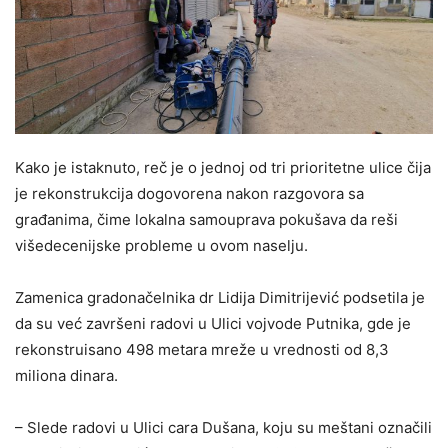
Kako je istaknuto, reč je o jednoj od tri prioritetne ulice čija
je rekonstrukcija dogovorena nakon razgovora sa
građanima, čime lokalna samouprava pokušava da reši
višedecenijske probleme u ovom naselju.
Zamenica gradonačelnika dr Lidija Dimitrijević podsetila je
da su već završeni radovi u Ulici vojvode Putnika, gde je
rekonstruisano 498 metara mreže u vrednosti od 8,3
miliona dinara.
– Slede radovi u Ulici cara Dušana, koju su meštani označili