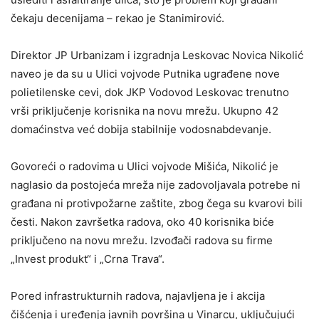
čekaju decenijama – rekao je Stanimirović.
Direktor JP Urbanizam i izgradnja Leskovac Novica Nikolić
naveo je da su u Ulici vojvode Putnika ugrađene nove
polietilenske cevi, dok JKP Vodovod Leskovac trenutno
vrši priključenje korisnika na novu mrežu. Ukupno 42
domaćinstva već dobija stabilnije vodosnabdevanje.
Govoreći o radovima u Ulici vojvode Mišića, Nikolić je
naglasio da postojeća mreža nije zadovoljavala potrebe ni
građana ni protivpožarne zaštite, zbog čega su kvarovi bili
česti. Nakon završetka radova, oko 40 korisnika biće
priključeno na novu mrežu. Izvođači radova su firme
„Invest produkt“ i „Crna Trava“.
Pored infrastrukturnih radova, najavljena je i akcija
čišćenja i uređenja javnih površina u Vinarcu, uključujući