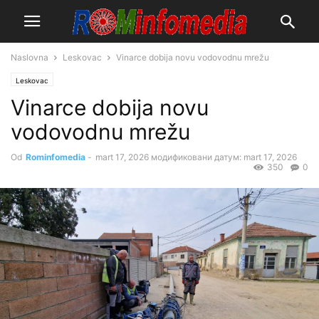
Naslovna
Leskovac
Vinarce dobija novu vodovodnu mrežu
Leskovac
Vinarce dobija novu
vodovodnu mrežu
Od
Rominfomedia
-
mart 17, 2026
модификовани датум: mart 17, 2026
350
0