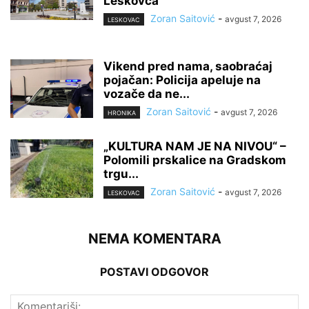
Leskovca
Zoran Saitović
-
avgust 7, 2026
LESKOVAC
Vikend pred nama, saobraćaj
pojačan: Policija apeluje na
vozače da ne...
Zoran Saitović
-
avgust 7, 2026
HRONIKA
„KULTURA NAM JE NA NIVOU“ –
Polomili prskalice na Gradskom
trgu...
Zoran Saitović
-
avgust 7, 2026
LESKOVAC
NEMA KOMENTARA
POSTAVI ODGOVOR