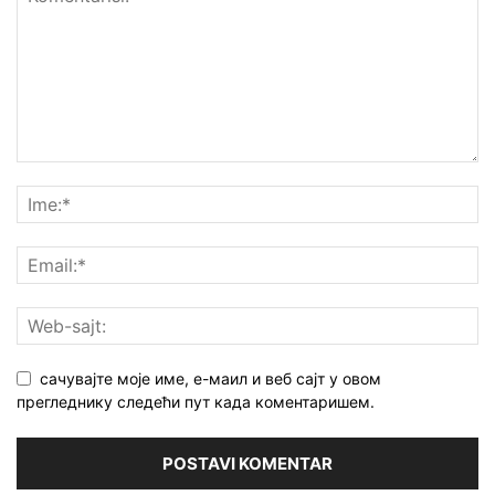
сачувајте моје име, е-маил и веб сајт у овом
прегледнику следећи пут када коментаришем.