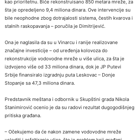
kao prioritetnu. Biće rekonstruisano 850 metara mreže, za
šta je opredeljeno 9,4 miliona dinara. Ove intervencije su
bile neophodne zbog dotrajalosti sistema, čestih kvarova i
stalnih raskopavanja – poručila je Dimitrijević.
Ona je naglasila da su u Vinarcu i ranije realizovane
značajne investicije – od uređenja kolovoza do
rekonstrukcije vodovodne mreže u više ulica, za šta je
izdvojeno više od 33 miliona dinara, dok je JP Putevi
Srbije finansiralo izgradnju puta Leskovac – Donje
Stopanje sa 47,3 miliona dinara.
Predstavnik meštana i odbornik u Skupštini grada Nikola
Stanimirović ocenio je da su radovi rezultat dugogodišnjeg
pritiska građana.
– Očekujemo da će nakon zamene vodovodne mreže
uslediti i asfaltiranje ulica, što je problem koji građani