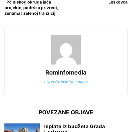
i Pčinjskog okruga jača
Leskovca
projekte, podrška privredi,
ženama i zelenoj tranziciji
Rominfomedia
https://rominfomedia.rs
POVEZANE OBJAVE
Isplate iz budžeta Grada