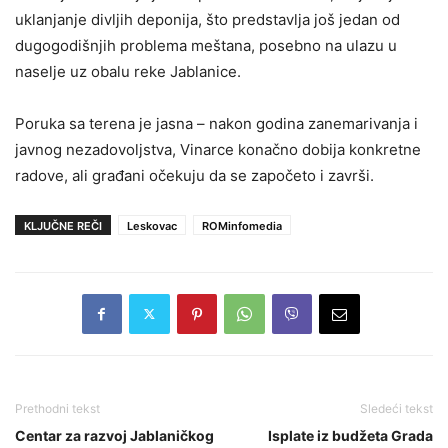
uklanjanje divljih deponija, što predstavlja još jedan od
dugogodišnjih problema meštana, posebno na ulazu u
naselje uz obalu reke Jablanice.
Poruka sa terena je jasna – nakon godina zanemarivanja i
javnog nezadovoljstva, Vinarce konačno dobija konkretne
radove, ali građani očekuju da se započeto i završi.
KLJUČNE REČI
Leskovac
ROMinfomedia
Prethodni tekst
Sledeći tekst
Centar za razvoj Jablaničkog
Isplate iz budžeta Grada