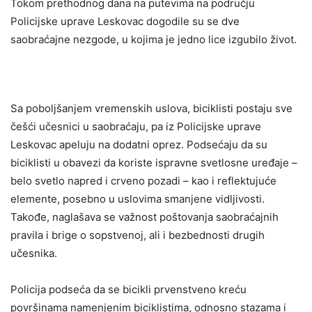
Tokom prethodnog dana na putevima na području
Policijske uprave Leskovac dogodile su se dve
saobraćajne nezgode, u kojima je jedno lice izgubilo život.
Sa poboljšanjem vremenskih uslova, biciklisti postaju sve
češći učesnici u saobraćaju, pa iz Policijske uprave
Leskovac apeluju na dodatni oprez. Podsećaju da su
biciklisti u obavezi da koriste ispravne svetlosne uređaje –
belo svetlo napred i crveno pozadi – kao i reflektujuće
elemente, posebno u uslovima smanjene vidljivosti.
Takođe, naglašava se važnost poštovanja saobraćajnih
pravila i brige o sopstvenoj, ali i bezbednosti drugih
učesnika.
Policija podseća da se bicikli prvenstveno kreću
površinama namenjenim biciklistima, odnosno stazama i