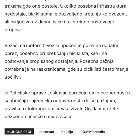
trakama gde one postoje. Ukoliko posebna infrastruktura
nedostaje, biciklistima je dozvoljeno kretanje kolovozom,
ali isključivo uz desnu ivicu i uz striktno poštovanje
propisa.
Vozačima motornih vozila upućen je poziv na dodatni
oprez, posebno pri preticanju biciklista, kao i na
poštovanje propisanog odstojanja. Posebna pažnja
potrebna je na raskrsnicama, gde su biciklisti često manje
uočljivi.
Iz Policijske uprave Leskovac poručuju da je bezbednost u
saobraćaju zajednička odgovornost i da se pažnjom,
pravilima i tolerancijom čuvaju životi. Građanima žele
bezbedno učešće u saobraćaju.
KLJUČNE REČI
Leskovac
Policija
ROMinfomedia