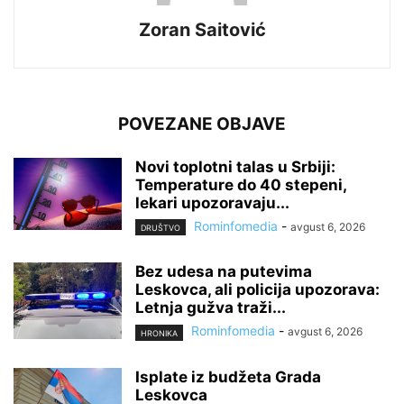
Zoran Saitović
POVEZANE OBJAVE
Novi toplotni talas u Srbiji:
Temperature do 40 stepeni,
lekari upozoravaju...
Rominfomedia
-
avgust 6, 2026
DRUŠTVO
Bez udesa na putevima
Leskovca, ali policija upozorava:
Letnja gužva traži...
Rominfomedia
-
avgust 6, 2026
HRONIKA
Isplate iz budžeta Grada
Leskovca