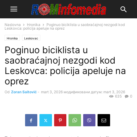
Naslovna
Hronika
Poginuo biciklista u saobraćajnoj nezgodi kod
Leskovca: policija apeluje na oprez
Hronika
Leskovac
Poginuo biciklista u
saobraćajnoj nezgodi kod
Leskovca: policija apeluje na
oprez
Od
Zoran Saitović
-
mart 3, 2026
модификовани датум: mart 3, 2026
635
0