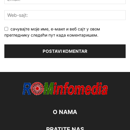
сачувајте моје име, е-маил и веб сајт у овом
прегледнику следећи пут када коментаришем.
O NAMA
PRATITE NAS