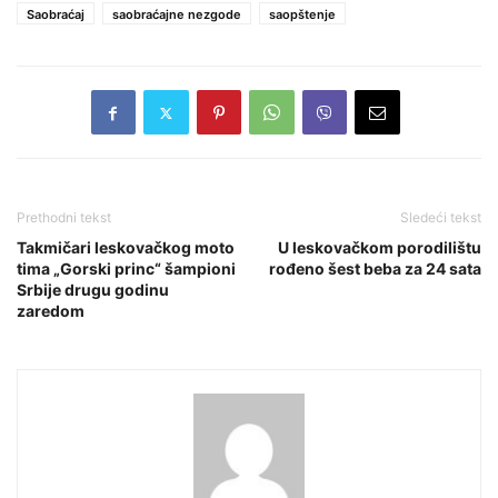
Saobraćaj
saobraćajne nezgode
saopštenje
Prethodni tekst
Sledeći tekst
Takmičari leskovačkog moto
U leskovačkom porodilištu
tima „Gorski princ“ šampioni
rođeno šest beba za 24 sata
Srbije drugu godinu
zaredom