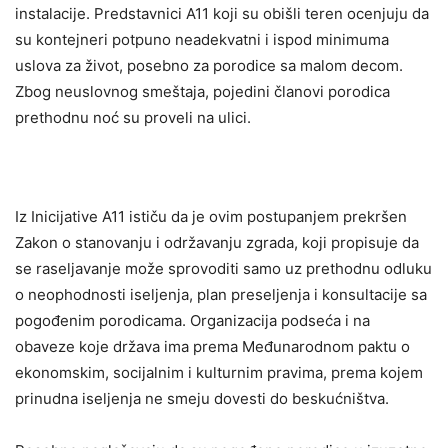
instalacije. Predstavnici A11 koji su obišli teren ocenjuju da
su kontejneri potpuno neadekvatni i ispod minimuma
uslova za život, posebno za porodice sa malom decom.
Zbog neuslovnog smeštaja, pojedini članovi porodica
prethodnu noć su proveli na ulici.
Iz Inicijative A11 ističu da je ovim postupanjem prekršen
Zakon o stanovanju i održavanju zgrada, koji propisuje da
se raseljavanje može sprovoditi samo uz prethodnu odluku
o neophodnosti iseljenja, plan preseljenja i konsultacije sa
pogođenim porodicama. Organizacija podseća i na
obaveze koje država ima prema Međunarodnom paktu o
ekonomskim, socijalnim i kulturnim pravima, prema kojem
prinudna iseljenja ne smeju dovesti do beskućništva.