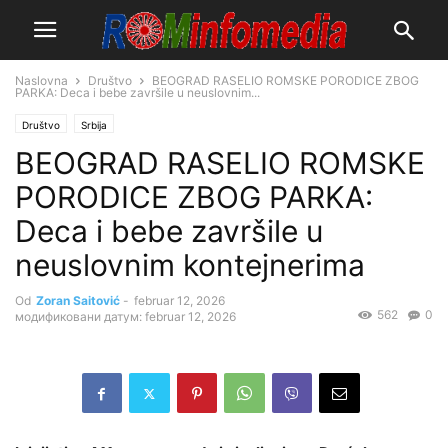
Naslovna
Društvo
BEOGRAD RASELIO ROMSKE PORODICE ZBOG
PARKA: Deca i bebe završile u neuslovnim...
Društvo
Srbija
BEOGRAD RASELIO ROMSKE
PORODICE ZBOG PARKA:
Deca i bebe završile u
neuslovnim kontejnerima
Od
Zoran Saitović
-
februar 12, 2026
562
0
модификовани датум: februar 12, 2026