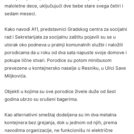
maloletne dece, uključujući dve bebe stare svega četiri i
sedam meseci.
Kako navodi A11, predstavnici Gradskog centra za socijalni
rad i Sekretarijata za socijalnu zaštitu pojavili su se u
utorak oko podneva u pratnji komunalnih službi i naložili
porodicama da u roku od dva sata napuste svoje domove i
pokupe lične stvari. Porodice su potom minibusom
prevezene u kontejnersko naselje u Resniku, u Ulici Save
Miljkovića.
Objekti u kojima su ove porodice živele duže od šest
godina ubrzo su srušeni bagerima.
Kao alternativni smeštaj dodeljena su im dva metalna
kontejnera bez grejanja, dok u jednom od njih, prema
navodima organizacije, ne funkcionišu ni električne