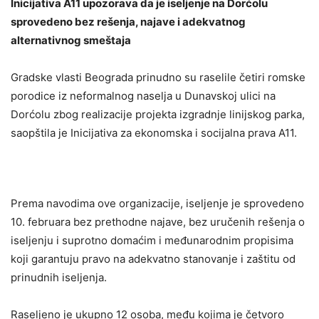
Inicijativa A11 upozorava da je iseljenje na Dorćolu
sprovedeno bez rešenja, najave i adekvatnog
alternativnog smeštaja
Gradske vlasti Beograda prinudno su raselile četiri romske
porodice iz neformalnog naselja u Dunavskoj ulici na
Dorćolu zbog realizacije projekta izgradnje linijskog parka,
saopštila je Inicijativa za ekonomska i socijalna prava A11.
Prema navodima ove organizacije, iseljenje je sprovedeno
10. februara bez prethodne najave, bez uručenih rešenja o
iseljenju i suprotno domaćim i međunarodnim propisima
koji garantuju pravo na adekvatno stanovanje i zaštitu od
prinudnih iseljenja.
Raseljeno je ukupno 12 osoba, među kojima je četvoro