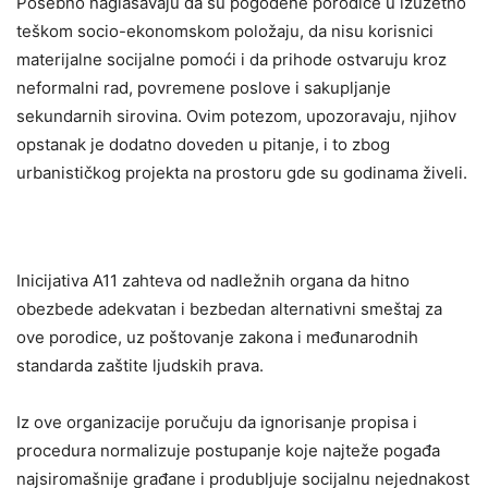
Posebno naglašavaju da su pogođene porodice u izuzetno
teškom socio-ekonomskom položaju, da nisu korisnici
materijalne socijalne pomoći i da prihode ostvaruju kroz
neformalni rad, povremene poslove i sakupljanje
sekundarnih sirovina. Ovim potezom, upozoravaju, njihov
opstanak je dodatno doveden u pitanje, i to zbog
urbanističkog projekta na prostoru gde su godinama živeli.
Inicijativa A11 zahteva od nadležnih organa da hitno
obezbede adekvatan i bezbedan alternativni smeštaj za
ove porodice, uz poštovanje zakona i međunarodnih
standarda zaštite ljudskih prava.
Iz ove organizacije poručuju da ignorisanje propisa i
procedura normalizuje postupanje koje najteže pogađa
najsiromašnije građane i produbljuje socijalnu nejednakost