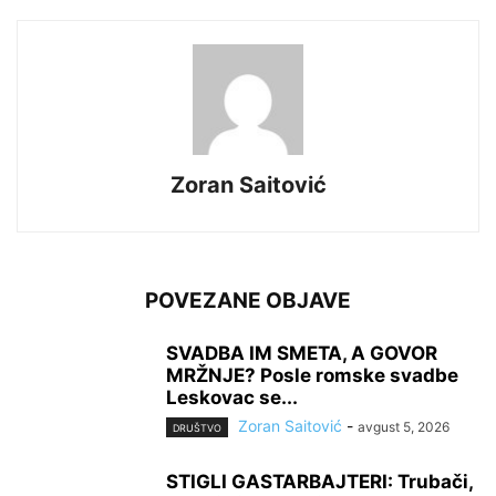
Zoran Saitović
POVEZANE OBJAVE
SVADBA IM SMETA, A GOVOR
MRŽNJE? Posle romske svadbe
Leskovac se...
Zoran Saitović
-
avgust 5, 2026
DRUŠTVO
STIGLI GASTARBAJTERI: Trubači,