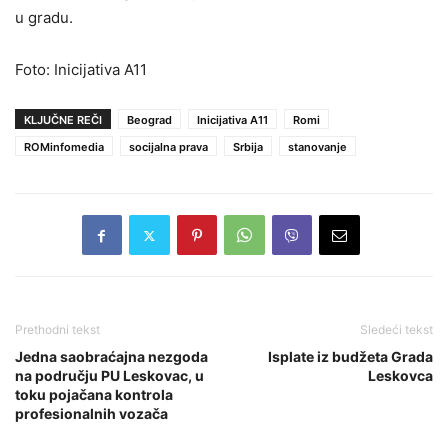
u gradu.
Foto: Inicijativa A11
KLJUČNE REČI
Beograd
Inicijativa A11
Romi
ROMinfomedia
socijalna prava
Srbija
stanovanje
Prethodni tekst
Sledeći tekst
Jedna saobraćajna nezgoda
Isplate iz budžeta Grada
na području PU Leskovac, u
Leskovca
toku pojačana kontrola
profesionalnih vozača