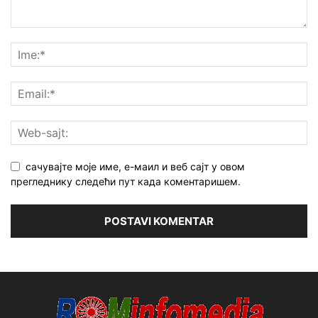
сачувајте моје име, е-маил и веб сајт у овом
прегледнику следећи пут када коментаришем.