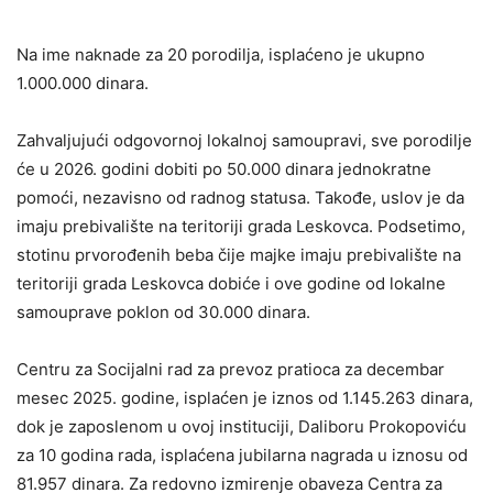
Na ime naknade za 20 porodilja, isplaćeno je ukupno
1.000.000 dinara.
Zahvaljujući odgovornoj lokalnoj samoupravi, sve porodilje
će u 2026. godini dobiti po 50.000 dinara jednokratne
pomoći, nezavisno od radnog statusa. Takođe, uslov je da
imaju prebivalište na teritoriji grada Leskovca. Podsetimo,
stotinu prvorođenih beba čije majke imaju prebivalište na
teritoriji grada Leskovca dobiće i ove godine od lokalne
samouprave poklon od 30.000 dinara.
Centru za Socijalni rad za prevoz pratioca za decembar
mesec 2025. godine, isplaćen je iznos od 1.145.263 dinara,
dok je zaposlenom u ovoj instituciji, Daliboru Prokopoviću
za 10 godina rada, isplaćena jubilarna nagrada u iznosu od
81.957 dinara. Za redovno izmirenje obaveza Centra za