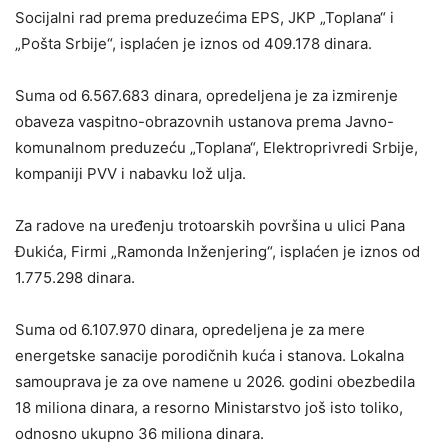
Socijalni rad prema preduzećima EPS, JKP „Toplana“ i
„Pošta Srbije“, isplaćen je iznos od 409.178 dinara.
Suma od 6.567.683 dinara, opredeljena je za izmirenje
obaveza vaspitno-obrazovnih ustanova prema Javno-
komunalnom preduzeću „Toplana“, Elektroprivredi Srbije,
kompaniji PVV i nabavku lož ulja.
Za radove na uređenju trotoarskih površina u ulici Pana
Đukića, Firmi „Ramonda Inženjering“, isplaćen je iznos od
1.775.298 dinara.
Suma od 6.107.970 dinara, opredeljena je za mere
energetske sanacije porodičnih kuća i stanova. Lokalna
samouprava je za ove namene u 2026. godini obezbedila
18 miliona dinara, a resorno Ministarstvo još isto toliko,
odnosno ukupno 36 miliona dinara.