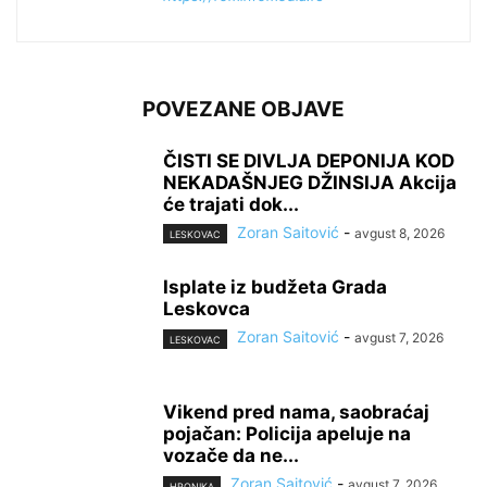
POVEZANE OBJAVE
ČISTI SE DIVLJA DEPONIJA KOD
NEKADAŠNJEG DŽINSIJA Akcija
će trajati dok...
Zoran Saitović
-
avgust 8, 2026
LESKOVAC
Isplate iz budžeta Grada
Leskovca
Zoran Saitović
-
avgust 7, 2026
LESKOVAC
Vikend pred nama, saobraćaj
pojačan: Policija apeluje na
vozače da ne...
Zoran Saitović
-
avgust 7, 2026
HRONIKA