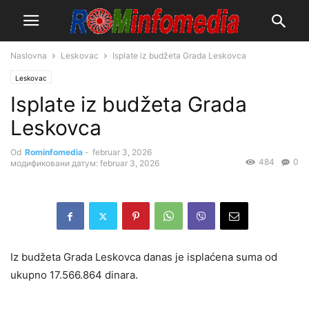
Naslovna
Leskovac
Isplate iz budžeta Grada Leskovca
Leskovac
Isplate iz budžeta Grada
Leskovca
Od
Rominfomedia
-
februar 3, 2026
484
0
модификовани датум: februar 3, 2026
Iz budžeta Grada Leskovca danas je isplaćena suma od
ukupno 17.566.864 dinara.