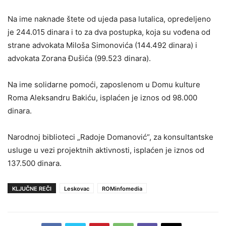
Na ime naknade štete od ujeda pasa lutalica, opredeljeno
je 244.015 dinara i to za dva postupka, koja su vođena od
strane advokata Miloša Simonovića (144.492 dinara) i
advokata Zorana Đušića (99.523 dinara).
Na ime solidarne pomoći, zaposlenom u Domu kulture
Roma Aleksandru Bakiću, isplaćen je iznos od 98.000
dinara.
Narodnoj biblioteci „Radoje Domanović“, za konsultantske
usluge u vezi projektnih aktivnosti, isplaćen je iznos od
137.500 dinara.
KLJUČNE REČI
Leskovac
ROMinfomedia