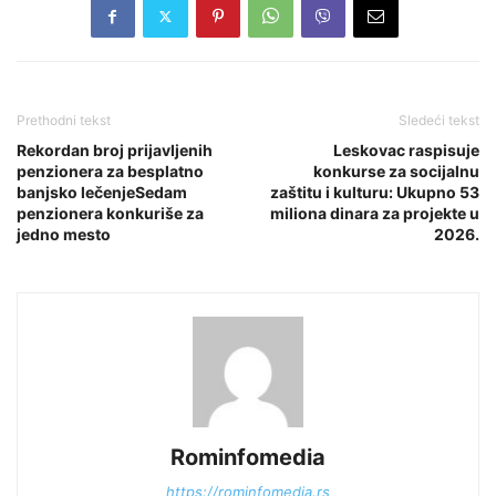
Prethodni tekst
Sledeći tekst
Rekordan broj prijavljenih
Leskovac raspisuje
penzionera za besplatno
konkurse za socijalnu
banjsko lečenjeSedam
zaštitu i kulturu: Ukupno 53
penzionera konkuriše za
miliona dinara za projekte u
jedno mesto
2026.
Rominfomedia
https://rominfomedia.rs