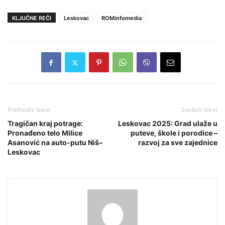
KLJUČNE REČI
Leskovac
ROMinfomedia
Prethodni tekst
Sledeći tekst
Tragičan kraj potrage:
Leskovac 2025: Grad ulaže u
Pronađeno telo Milice
puteve, škole i porodice –
Asanović na auto-putu Niš–
razvoj za sve zajednice
Leskovac