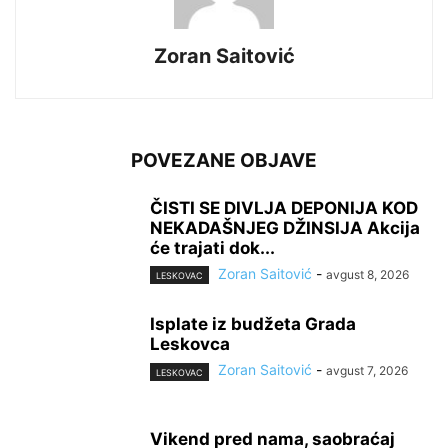
Zoran Saitović
POVEZANE OBJAVE
ČISTI SE DIVLJA DEPONIJA KOD
NEKADAŠNJEG DŽINSIJA Akcija
će trajati dok...
Zoran Saitović
-
avgust 8, 2026
LESKOVAC
Isplate iz budžeta Grada
Leskovca
Zoran Saitović
-
avgust 7, 2026
LESKOVAC
Vikend pred nama, saobraćaj