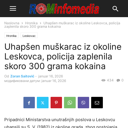
Naslovna
Hronika
Uhapšen muškarac iz okoline Leskovca, policija
zaplenila skoro 300 grama kokaina
Hronika
Leskovac
Uhapšen muškarac iz okoline
Leskovca, policija zaplenila
skoro 300 grama kokaina
Od
Zoran Saitović
-
januar 16, 2026
434
0
модификовани датум: januar 16, 2026
Pripadnici Ministarstva unutrašnjih poslova u Leskovcu
uhapsili su S. V. (1982) iz okoline grada, zbog postojanja