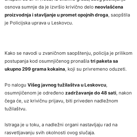
osnova sumnje da je izvršio krivično delo
neovlašćena
proizvodnja i stavljanje u promet opojnih droga
, saopštila
je Policijska uprava u Leskovcu.
Kako se navodi u zvaničnom saopštenju, policija je prilikom
postupanja kod osumnjičenog pronašla
tri paketa sa
ukupno 299 grama kokaina
, koji su privremeno oduzeti.
Po nalogu
Višeg javnog tužilaštva u Leskovcu
,
osumnjičenom je određeno
zadržavanje do 48 sati
, nakon
čega će, uz krivičnu prijavu, biti priveden nadležnom
tužilaštvu.
Istraga je u toku, a nadležni organi nastavljaju rad na
rasvetljavanju svih okolnosti ovog slučaja.