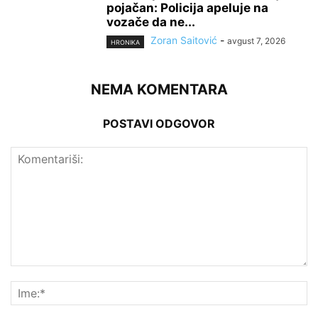
pojačan: Policija apeluje na
vozače da ne...
Zoran Saitović
-
avgust 7, 2026
HRONIKA
NEMA KOMENTARA
POSTAVI ODGOVOR