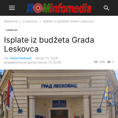
Naslovna
Leskovac
Isplate iz budžeta Grada Leskovca
Leskovac
Isplate iz budžeta Grada
Leskovca
Od
Zoran Saitović
-
januar 15, 2026
498
0
модификовани датум: januar 15, 2026