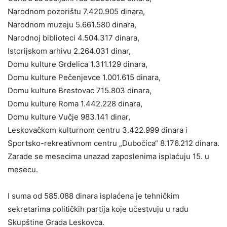
Narodnom pozorištu 7.420.905 dinara,
Narodnom muzeju 5.661.580 dinara,
Narodnoj biblioteci 4.504.317 dinara,
Istorijskom arhivu 2.264.031 dinar,
Domu kulture Grdelica 1.311.129 dinara,
Domu kulture Pečenjevce 1.001.615 dinara,
Domu kulture Brestovac 715.803 dinara,
Domu kulture Roma 1.442.228 dinara,
Domu kulture Vučje 983.141 dinar,
Leskovačkom kulturnom centru 3.422.999 dinara i
Sportsko-rekreativnom centru „Dubočica“ 8.176.212 dinara.
Zarade se mesecima unazad zaposlenima isplaćuju 15. u
mesecu.
I suma od 585.088 dinara isplaćena je tehničkim
sekretarima političkih partija koje učestvuju u radu
Skupštine Grada Leskovca.