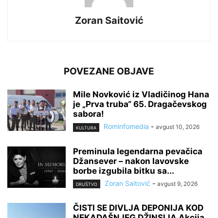
Zoran Saitović
POVEZANE OBJAVE
Mile Novković iz Vladičinog Hana
je „Prva truba“ 65. Dragačevskog
sabora!
Rominfomedia
-
avgust 10, 2026
KULTURA
Preminula legendarna pevačica
Džansever – nakon lavovske
borbe izgubila bitku sa...
Zoran Saitović
-
avgust 9, 2026
DRUŠTVO
ČISTI SE DIVLJA DEPONIJA KOD
NEKADAŠNJEG DŽINSIJA Akcija