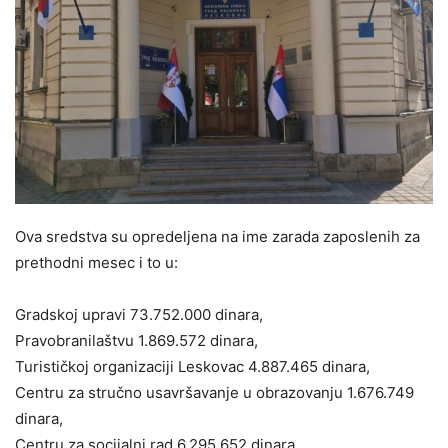
Ova sredstva su opredeljena na ime zarada zaposlenih za
prethodni mesec i to u:
Gradskoj upravi 73.752.000 dinara,
Pravobranilaštvu 1.869.572 dinara,
Turističkoj organizaciji Leskovac 4.887.465 dinara,
Centru za stručno usavršavanje u obrazovanju 1.676.749
dinara,
Centru za socijalni rad 6.295.652 dinara,