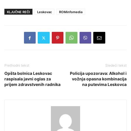
KLJUČNE REČI
Leskovac
ROMinfomedia
Prethodni tekst
Sledeći tekst
Opšta bolnica Leskovac
Policija upozorava: Alkohol i
raspisala javni oglas za
vožnja opasna kombinacija
prijem zdravstvenih radnika
na putevima Leskovca