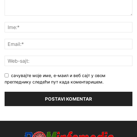
сачувајте моје име, е-маил и веб сајт у овом
прегледнику следећи пут када коментаришем.