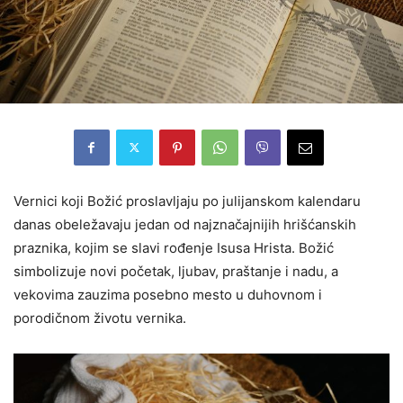
Vernici koji Božić proslavljaju po julijanskom kalendaru
danas obeležavaju jedan od najznačajnijih hrišćanskih
praznika, kojim se slavi rođenje Isusa Hrista. Božić
simbolizuje novi početak, ljubav, praštanje i nadu, a
vekovima zauzima posebno mesto u duhovnom i
porodičnom životu vernika.