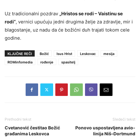
Uz tradicionalni pozdrav
„Hristos se rodi – Vaistinu se
rodi“
, vernici upućuju jedni drugima želje za zdravlje, mir i
blagostanje, uz nadu da će božićni duh trajati tokom cele
godine.
KLJUČNE REČI
Božić
Isus Hrist
Leskovac
mesija
ROMinfomedia
rođenje
spasitelj
Prethodni tekst
Sledeći tekst
Cvetanović čestitao Božić
Ponovo uspostavljena avio-
građanima Leskovca
linija Niš–Dortmund