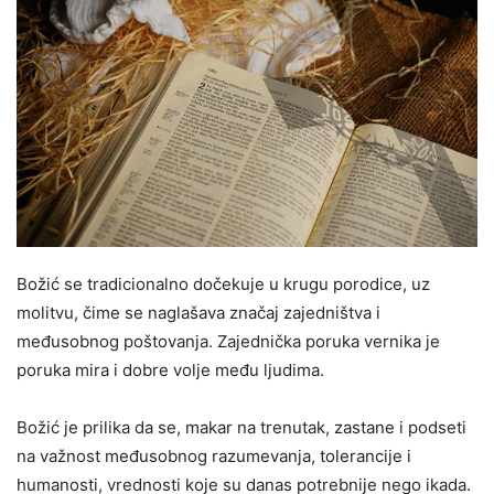
Božić se tradicionalno dočekuje u krugu porodice, uz
molitvu, čime se naglašava značaj zajedništva i
međusobnog poštovanja. Zajednička poruka vernika je
poruka mira i dobre volje među ljudima.
Božić je prilika da se, makar na trenutak, zastane i podseti
na važnost međusobnog razumevanja, tolerancije i
humanosti, vrednosti koje su danas potrebnije nego ikada.