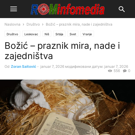
Naslovna
Društvo
Božić – praznik mira, nade i zajedništva
Društvo
Leskovac
Niš
Srbija
Svet
Vranje
Božić – praznik mira, nade i
zajedništva
Od
Zoran Saitović
-
januar 7, 2026
модификовани датум: januar 7, 2026
556
0