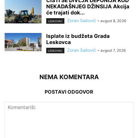
ČISTI SE DIVLJA DEPONIJA KOD
NEKADAŠNJEG DŽINSIJA Akcija
će trajati dok...
Zoran Saitović
-
avgust 8, 2026
LESKOVAC
Isplate iz budžeta Grada
Leskovca
Zoran Saitović
-
avgust 7, 2026
LESKOVAC
NEMA KOMENTARA
POSTAVI ODGOVOR