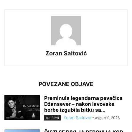
Zoran Saitović
POVEZANE OBJAVE
Preminula legendarna pevačica
Džansever – nakon lavovske
borbe izgubila bitku sa...
Zoran Saitović
-
avgust 9, 2026
DRUŠTVO