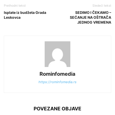
Prethodni tekst
Sledeći tekst
Isplate iz budžeta Grada
SEDIMO I ČEKAMO –
Leskovca
SEĆANJE NA OŠTRAČA
JEDNOG VREMENA
Rominfomedia
https://rominfomedia.rs
POVEZANE OBJAVE