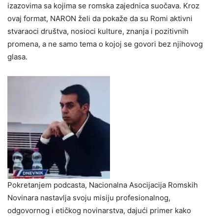
izazovima sa kojima se romska zajednica suočava. Kroz
ovaj format, NARON želi da pokaže da su Romi aktivni
stvaraoci društva, nosioci kulture, znanja i pozitivnih
promena, a ne samo tema o kojoj se govori bez njihovog
glasa.
Pokretanjem podcasta, Nacionalna Asocijacija Romskih
Novinara nastavlja svoju misiju profesionalnog,
odgovornog i etičkog novinarstva, dajući primer kako