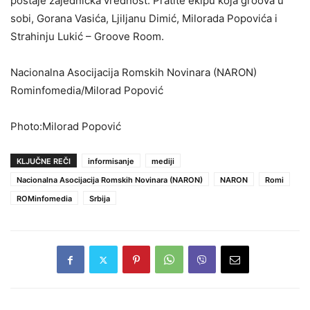
postaje zajednička vrednost. Pratite ekipu koja groova u
sobi, Gorana Vasića, Ljiljanu Dimić, Milorada Popovića i
Strahinju Lukić – Groove Room.
Nacionalna Asocijacija Romskih Novinara (NARON)
Rominfomedia/Milorad Popović
Photo:Milorad Popović
KLJUČNE REČI
informisanje
mediji
Nacionalna Asocijacija Romskih Novinara (NARON)
NARON
Romi
ROMinfomedia
Srbija