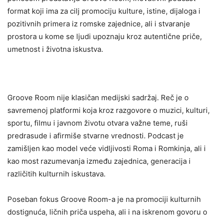
format koji ima za cilj promociju kulture, istine, dijaloga i
pozitivnih primera iz romske zajednice, ali i stvaranje
prostora u kome se ljudi upoznaju kroz autentične priče,
umetnost i životna iskustva.
Groove Room nije klasičan medijski sadržaj. Reč je o
savremenoj platformi koja kroz razgovore o muzici, kulturi,
sportu, filmu i javnom životu otvara važne teme, ruši
predrasude i afirmiše stvarne vrednosti. Podcast je
zamišljen kao model veće vidljivosti Roma i Romkinja, ali i
kao most razumevanja između zajednica, generacija i
različitih kulturnih iskustava.
Poseban fokus Groove Room-a je na promociji kulturnih
dostignuća, ličnih priča uspeha, ali i na iskrenom govoru o