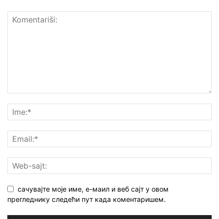
сачувајте моје име, е-маил и веб сајт у овом
прегледнику следећи пут када коментаришем.