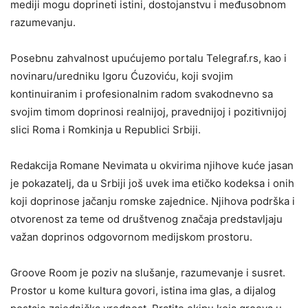
mediji mogu doprineti istini, dostojanstvu i međusobnom
razumevanju.
Posebnu zahvalnost upućujemo portalu Telegraf.rs, kao i
novinaru/uredniku Igoru Ćuzoviću, koji svojim
kontinuiranim i profesionalnim radom svakodnevno sa
svojim timom doprinosi realnijoj, pravednijoj i pozitivnijoj
slici Roma i Romkinja u Republici Srbiji.
Redakcija Romane Nevimata u okvirima njihove kuće jasan
je pokazatelj, da u Srbiji još uvek ima etičko kodeksa i onih
koji doprinose jačanju romske zajednice. Njihova podrška i
otvorenost za teme od društvenog značaja predstavljaju
važan doprinos odgovornom medijskom prostoru.
Groove Room je poziv na slušanje, razumevanje i susret.
Prostor u kome kultura govori, istina ima glas, a dijalog