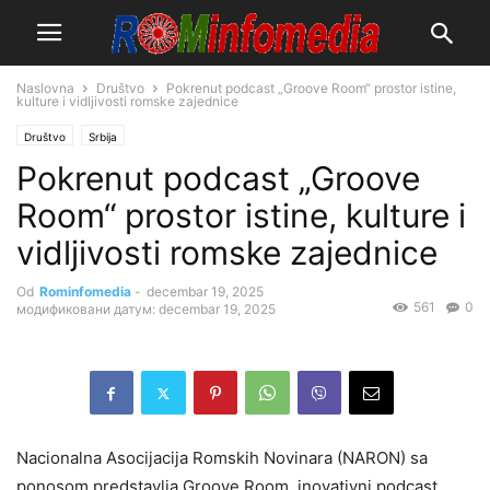
Naslovna
Društvo
Pokrenut podcast „Groove Room“ prostor istine,
kulture i vidljivosti romske zajednice
Društvo
Srbija
Pokrenut podcast „Groove
Room“ prostor istine, kulture i
vidljivosti romske zajednice
Od
Rominfomedia
-
decembar 19, 2025
561
0
модификовани датум: decembar 19, 2025
Nacionalna Asocijacija Romskih Novinara (NARON) sa
ponosom predstavlja Groove Room, inovativni podcast