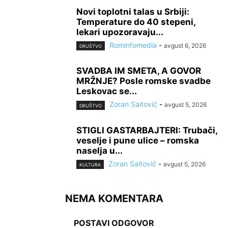
Novi toplotni talas u Srbiji:
Temperature do 40 stepeni,
lekari upozoravaju...
Rominfomedia
-
avgust 6, 2026
DRUŠTVO
SVADBA IM SMETA, A GOVOR
MRŽNJE? Posle romske svadbe
Leskovac se...
Zoran Saitović
-
avgust 5, 2026
DRUŠTVO
STIGLI GASTARBAJTERI: Trubači,
veselje i pune ulice – romska
naselja u...
Zoran Saitović
-
avgust 5, 2026
KULTURA
NEMA KOMENTARA
POSTAVI ODGOVOR