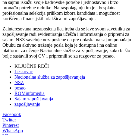
na sajmu iskažu svoje kadrovske potrebe i jednostavno i brzo
pronađu potrebne radnike. Na raspolaganju im je i besplatna
profesionalna selekcija prilikom izbora kandidata i mogućnost
korišćenja finansijskih olakšica pri zapošljavanju.
Zainteresovana nezaposlena lica treba da se jave svom savetniku za
zapošljavanje radi evidentiranja učešća i informisanja o pripremi za
sajam. NSZ savetuje nezaposlene da pre dolaska na sajam pohađaju
Obuku za aktivno traženje posla koja je dostupna i na online
platformi za učenje Nacionalne službe za zapošljavanje, kako bi što
bolje sastavili svoj CV i pripremili se za razgovor za posao.
KLJUČNE REČI
Leskovac
Nacionalna služba za zapošljavanjeja
NSZ
posao
ROMinfomedia
Sajam zapošljavanja
zapošljavanje
Facebook
Twitter
Pinterest
WhatsApp