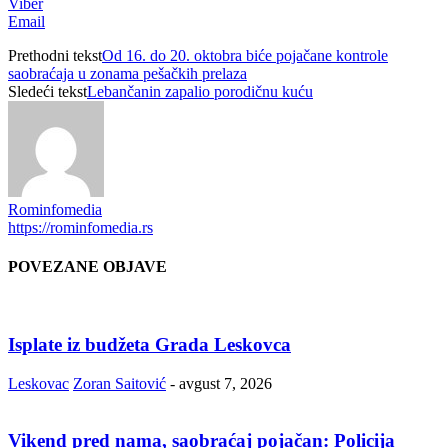
Viber
Email
Prethodni tekst
Od 16. do 20. oktobra biće pojačane kontrole
saobraćaja u zonama pešačkih prelaza
Sledeći tekst
Lebančanin zapalio porodičnu kuću
Rominfomedia
https://rominfomedia.rs
POVEZANE OBJAVE
Isplate iz budžeta Grada Leskovca
Leskovac
Zoran Saitović
-
avgust 7, 2026
Vikend pred nama, saobraćaj pojačan: Policija