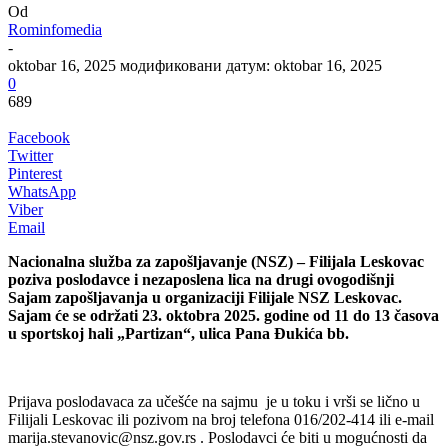
Od
Rominfomedia
-
oktobar 16, 2025
модификовани датум: oktobar 16, 2025
0
689
Facebook
Twitter
Pinterest
WhatsApp
Viber
Email
Nacionalna služba za zapošljavanje (NSZ) – Filijala Leskovac
poziva poslodavce i nezaposlena lica na drugi ovogodišnji
Sajam zapošljavanja u organizaciji Filijale NSZ Leskovac.
Sajam će se održati 23. oktobra 2025. godine od 11 do 13 časova
u sportskoj hali „Partizan“, ulica Pana Đukića bb.
Prijava poslodavaca za učešće na sajmu je u toku i vrši se lično u
Filijali Leskovac ili pozivom na broj telefona 016/202-414 ili e-mail
marija.stevanovic@nsz.gov.rs . Poslodavci će biti u mogućnosti da