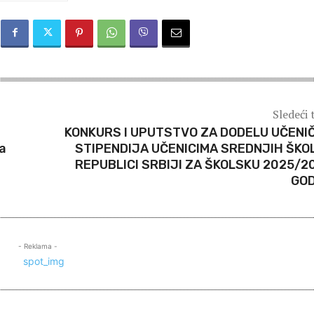
Sledeći 
KONKURS I UPUTSTVO ZA DODELU UČENI
ka
STIPENDIJA UČENICIMA SREDNJIH ŠKO
REPUBLICI SRBIJI ZA ŠKOLSKU 2025/2
GOD
- Reklama -