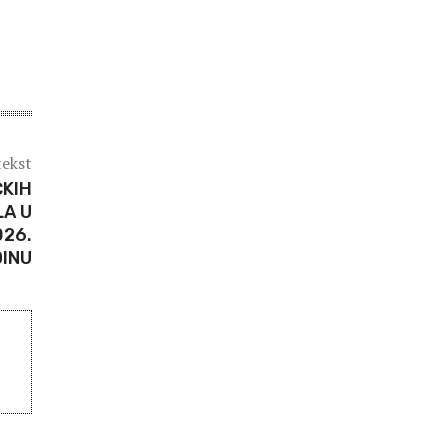
tekst
ČKIH
LA U
026.
INU