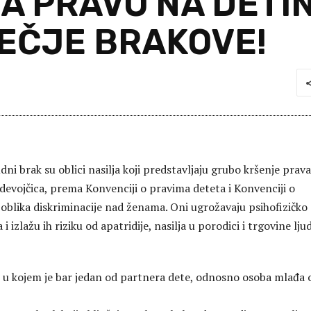
MA PRAVO NA DETI
EČJE BRAKOVE!
nudni brak su oblici nasilja koji predstavljaju grubo kršenje prava
devojčica, prema Konvenciji o pravima deteta i Konvenciji o
 oblika diskriminacije nad ženama. Oni ugrožavaju psihofizičko
 i izlažu ih riziku od apatridije, nasilja u porodici i trgovine lju
ak u kojem je bar jedan od partnera dete, odnosno osoba mlađa 