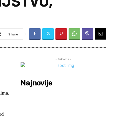
NJSTVO,
Share
- Reklama -
Najnovije
dima.
od