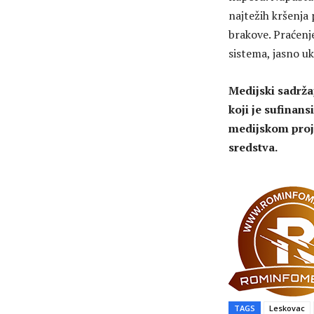
najtežih kršenja 
brakove. Praćenj
sistema, jasno u
Medijski sadrža
koji je sufinan
medijskom proje
sredstva.
TAGS
Leskovac