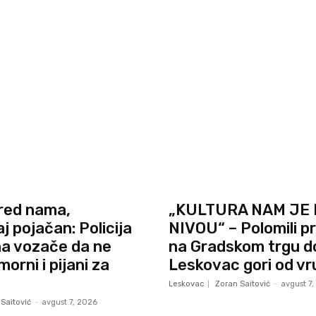
red nama,
„KULTURA NAM JE
j pojačan: Policija
NIVOU“ – Polomili pr
na vozače da ne
na Gradskom trgu d
orni i pijani za
Leskovac gori od vr
Leskovac
Zoran Saitović
-
avgust 7
Saitović
-
avgust 7, 2026