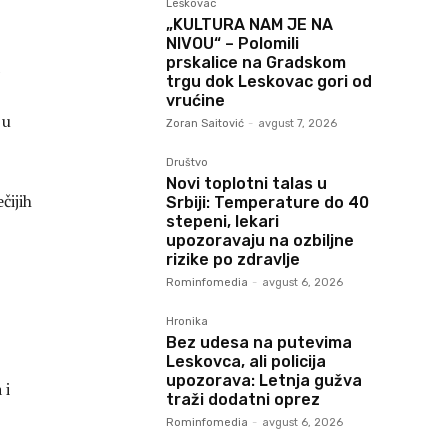
Leskovac
„KULTURA NAM JE NA
NIVOU“ – Polomili
prskalice na Gradskom
trgu dok Leskovac gori od
vrućine
 u
Zoran Saitović
-
avgust 7, 2026
Društvo
Novi toplotni talas u
čijih
Srbiji: Temperature do 40
stepeni, lekari
upozoravaju na ozbiljne
rizike po zdravlje
Rominfomedia
-
avgust 6, 2026
Hronika
Bez udesa na putevima
Leskovca, ali policija
upozorava: Letnja gužva
 i
traži dodatni oprez
Rominfomedia
-
avgust 6, 2026