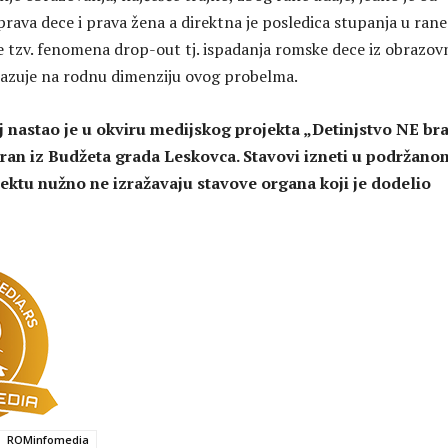
prava dece i prava žena a direktna je posledica stupanja u rane
e tzv. fenomena drop-out tj. ispadanja romske dece iz obrazo
kazuje na rodnu dimenziju ovog probelma.
j nastao je u okviru medijskog projekta „Detinjstvo NE br
siran iz Budžeta grada Leskovca. Stavovi izneti u podržano
ktu nužno ne izražavaju stavove organa koji je dodelio
ROMinfomedia