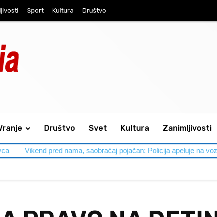
jivosti
Sport
Kultura
Društvo
Vranje
Društvo
Svet
Kultura
Zanimljivosti
vca
Vikend pred nama, saobraćaj pojačan: Policija apeluje na voz