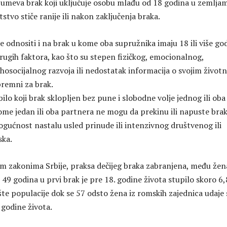
umeva brak koji uključuje osobu mlađu od 18 godina u zemlja
stvo stiče ranije ili nakon zaključenja braka.
 odnositi i na brak u kome oba supružnika imaju 18 ili više go
drugih faktora, kao što su stepen fizičkog, emocionalnog,
ihosocijalnog razvoja ili nedostatak informacija o svojim život
premni za brak.
bilo koji brak sklopljen bez pune i slobodne volje jednog ili oba
kome jedan ili oba partnera ne mogu da prekinu ili napuste brak
ogućnost nastalu usled prinude ili intenzivnog društvenog ili
ska.
ćim zakonima Srbije, praksa dečijeg braka zabranjena, među že
 49 godina u prvi brak je pre 18. godine života stupilo skoro 6,
šte populacije dok se 57 odsto žena iz romskih zajednica udaje 
 godine života.