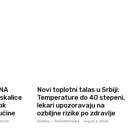
 NA
Novi toplotni talas u Srbiji:
skalice
Temperature do 40 stepeni,
ok
lekari upozoravaju na
ućine
ozbiljne rizike po zdravlje
, 2026
Društvo
Rominfomedia
-
avgust 6, 2026