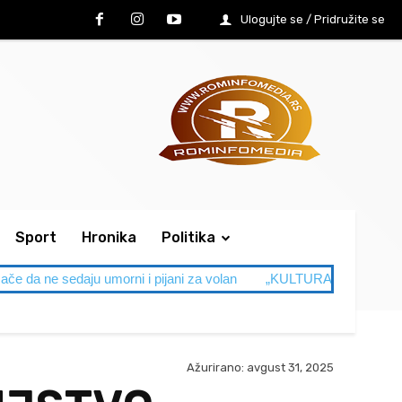
Ulogujte se / Pridružite se
Sport
Hronika
Politika
ače da ne sedaju umorni i pijani za volan
„KULTURA NAM JE NA NI
Ažurirano:
avgust 31, 2025