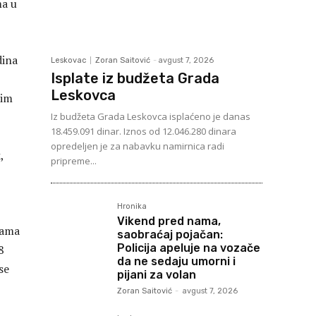
ma u
dina
Leskovac
Zoran Saitović
-
avgust 7, 2026
Isplate iz budžeta Grada
Leskovca
nim
Iz budžeta Grada Leskovca isplaćeno je danas
18.459.091 dinar. Iznos od 12.046.280 dinara
opredeljen je za nabavku namirnica radi
,
pripreme...
Hronika
Vikend pred nama,
nama
saobraćaj pojačan:
Policija apeluje na vozače
8
da ne sedaju umorni i
se
pijani za volan
Zoran Saitović
-
avgust 7, 2026