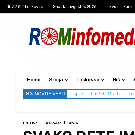
C
32.8
Leskovac
Subota, avgust 8, 2026
Svet
Zaniml
Home
Srbija
Leskovac
Niš
NAJNOVIJE VESTI
Isplate iz budžeta Grada Lesko
Društvo
Leskovac
Srbija