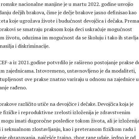
 romske nacionalne manjine je u martu 2022. godine usvojio
danju dečjih brakova, čime je dečje brakove jasno definisao kao
teta koje ugrožava živote i budućnost devojčica i dečaka. Prema
ji brakovi se smatraju praksom koja deci uskraćuje mogućnost
m životu, oduzima im mogućnost da se školuju i tako ih stavlja
asilja i diskriminacije.
EF-a iz 2021.godine potvrdilo je rašireno postojanje prakse de
m zajednicama. Istovremeno, ustavnovljeno je da modaliteti,
stupljenost ove prakse znatno variraju u odnosu na zajednice u
vanje rađeno.
rakove različito utiče na devojčice i dečake. Devojčica koja je
e fizičke i reproduktivne zrelosti izloženija je zdravstvenim
mogu imati dugoročne posledice tokom života, ali je izloženija
i i seksualnom zlostavljanju, kao i preteranom fizičkom radu i
je obrazovanja, najčešće trajno, zbog rane udaje, jedno je od