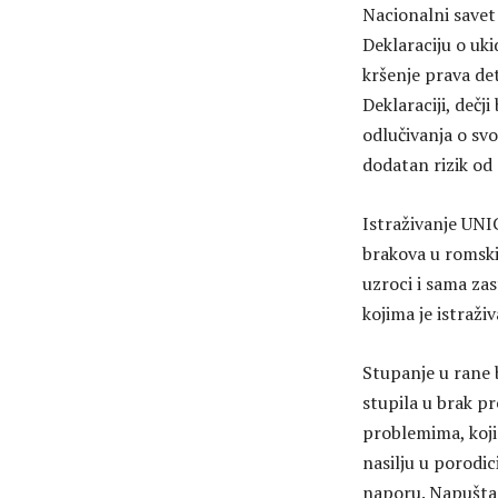
Nacionalni savet
Deklaraciju o uki
kršenje prava de
Deklaraciji, deč
odlučivanja o svo
dodatan rizik od n
Istraživanje UNIC
brakova u romski
uzroci i sama za
kojima je istraži
Stupanje u rane b
stupila u brak pr
problemima, koji 
nasilju u porodic
naporu. Napuštan