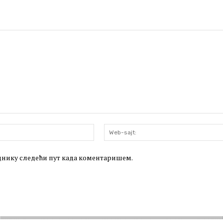
Email:*
леднику следећи пут када коментаришем.