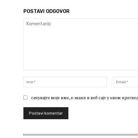
POSTAVI ODGOVOR
Komentariši:
Ime:*
сачувајте моје име, е-маил и веб сајт у овом прег