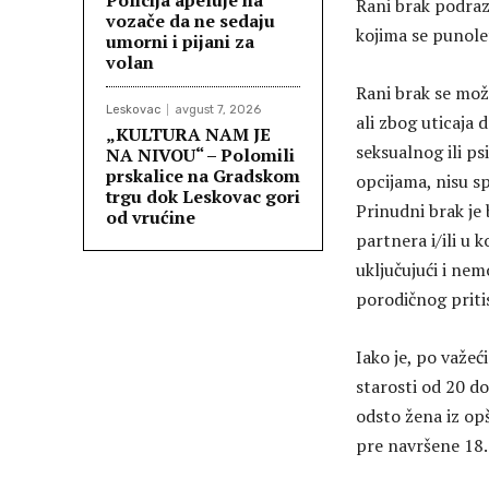
Policija apeluje na
Rani brak podraz
vozače da ne sedaju
kojima se punolet
umorni i pijani za
volan
Rani brak se može
Leskovac
avgust 7, 2026
ali zbog uticaja 
„KULTURA NAM JE
seksualnog ili ps
NA NIVOU“ – Polomili
prskalice na Gradskom
opcijama, nisu s
trgu dok Leskovac gori
Prinudni brak je 
od vrućine
partnera i/ili u 
uključujući i nem
porodičnog priti
Iako je, po važe
starosti od 20 do
odsto žena iz op
pre navršene 18.