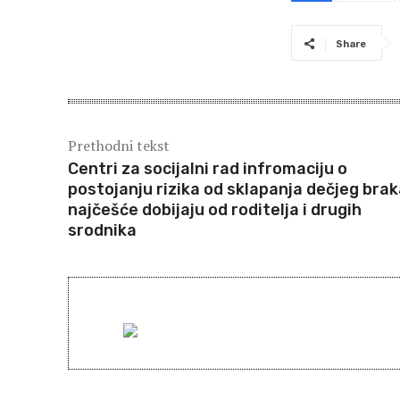
Share
Prethodni tekst
Centri za socijalni rad infromaciju o
postojanju rizika od sklapanja dečjeg bra
najčešće dobijaju od roditelja i drugih
srodnika