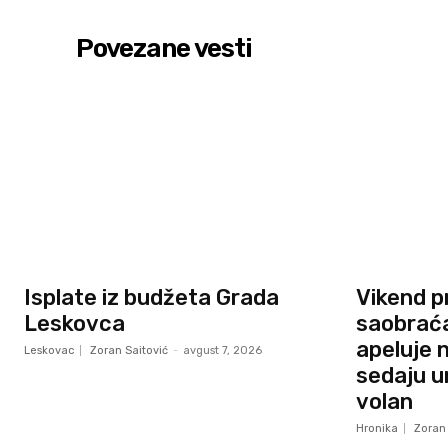
Povezane vesti
Isplate iz budžeta Grada
Vikend p
Leskovca
saobraća
apeluje 
Leskovac
Zoran Saitović
-
avgust 7, 2026
sedaju um
volan
Hronika
Zoran 