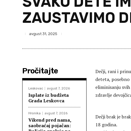
SVAKO DETE I
ZAUSTAVIMO D
avgust 31, 2025
Pročitajte
Dečji, rani i pri
deteta, posebno 
eliminisanju svih
Leskovac
avgust 7, 2026
Isplate iz budžeta
zdravlje devojčica
Grada Leskovca
Hronika
avgust 7, 2026
Dečji brak je br
Vikend pred nama,
18 godina.
saobraćaj pojačan: