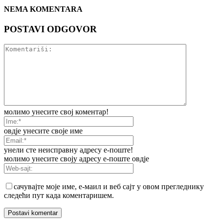
NEMA KOMENTARA
POSTAVI ODGOVOR
молимо унесите свој коментар!
овдје унесите своје име
унели сте неисправну адресу е-поште!
молимо унесите своју адресу е-поште овдје
сачувајте моје име, е-маил и веб сајт у овом прегледнику
следећи пут када коментаришем.