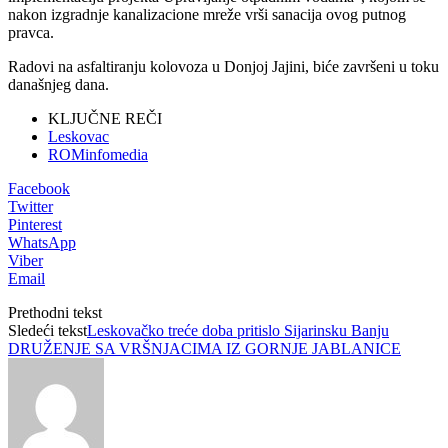
nakon izgradnje kanalizacione mreže vrši sanacija ovog putnog
pravca.
Radovi na asfaltiranju kolovoza u Donjoj Jajini, biće završeni u toku
današnjeg dana.
KLJUČNE REČI
Leskovac
ROMinfomedia
Facebook
Twitter
Pinterest
WhatsApp
Viber
Email
Prethodni tekst
Sledeći tekst
Leskovačko treće doba pritislo Sijarinsku Banju
DRUŽENJE SA VRŠNJACIMA IZ GORNJE JABLANICE