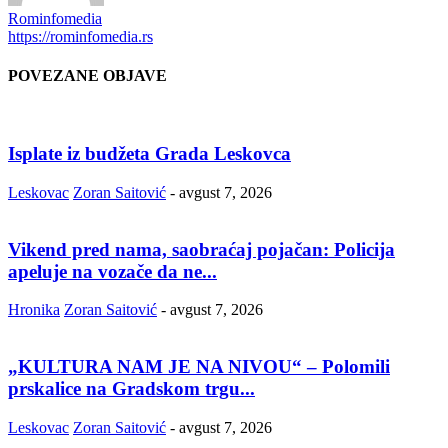
Rominfomedia
https://rominfomedia.rs
POVEZANE OBJAVE
Isplate iz budžeta Grada Leskovca
Leskovac
Zoran Saitović
-
avgust 7, 2026
Vikend pred nama, saobraćaj pojačan: Policija
apeluje na vozače da ne...
Hronika
Zoran Saitović
-
avgust 7, 2026
„KULTURA NAM JE NA NIVOU“ – Polomili
prskalice na Gradskom trgu...
Leskovac
Zoran Saitović
-
avgust 7, 2026