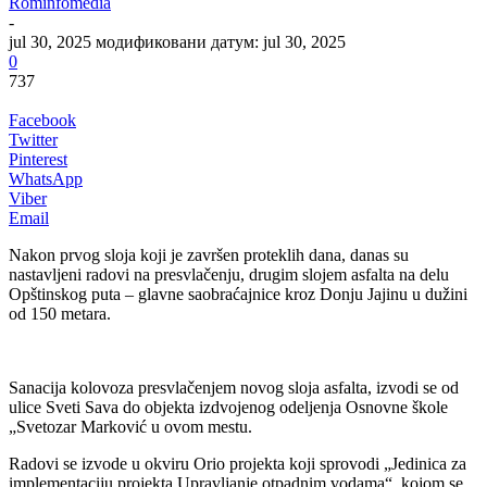
Rominfomedia
-
jul 30, 2025
модификовани датум: jul 30, 2025
0
737
Facebook
Twitter
Pinterest
WhatsApp
Viber
Email
Nakon prvog sloja koji je završen proteklih dana, danas su
nastavljeni radovi na presvlačenju, drugim slojem asfalta na delu
Opštinskog puta – glavne saobraćajnice kroz Donju Jajinu u dužini
od 150 metara.
Sanacija kolovoza presvlačenjem novog sloja asfalta, izvodi se od
ulice Sveti Sava do objekta izdvojenog odeljenja Osnovne škole
„Svetozar Marković u ovom mestu.
Radovi se izvode u okviru Orio projekta koji sprovodi „Jedinica za
implementaciju projekta Upravljanje otpadnim vodama“, kojom se