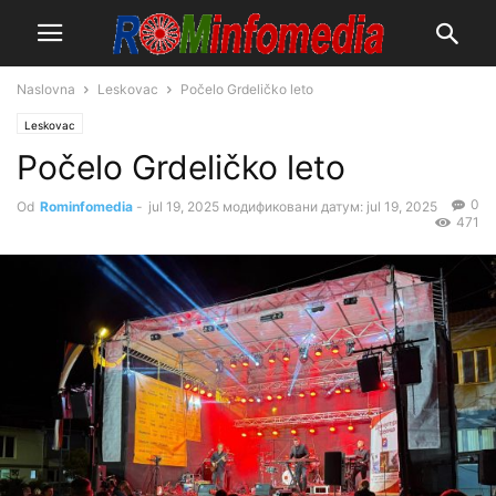
Naslovna
Leskovac
Počelo Grdeličko leto
Leskovac
Počelo Grdeličko leto
0
Od
Rominfomedia
-
jul 19, 2025
модификовани датум: jul 19, 2025
471