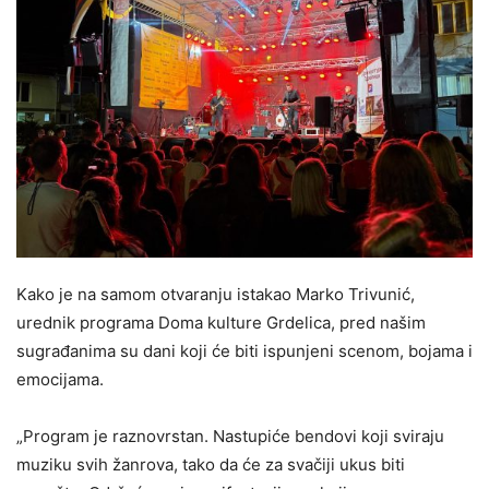
Kako je na samom otvaranju istakao Marko Trivunić,
urednik programa Doma kulture Grdelica, pred našim
sugrađanima su dani koji će biti ispunjeni scenom, bojama i
emocijama.
„Program je raznovrstan. Nastupiće bendovi koji sviraju
muziku svih žanrova, tako da će za svačiji ukus biti