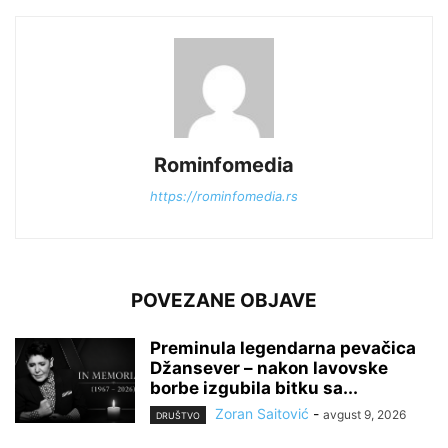
Rominfomedia
https://rominfomedia.rs
POVEZANE OBJAVE
Preminula legendarna pevačica
Džansever – nakon lavovske
borbe izgubila bitku sa...
Zoran Saitović
-
avgust 9, 2026
DRUŠTVO