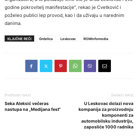
godine pokrovitelj manifestacije“, rekao je Cvetković i
poželeo publici lep provod, kao i da uživaju u narednim
danima.
KLJUČNE REČI
Grdelica
Leskovac
ROMinfomedia
Prethodni tekst
Sledeći tekst
Seka Aleksić večeras
U Leskovac dolazi nova
nastupa na „Medijana fest“
kompanija za proizvodnju
komponenti za
automobilsku industriju,
zaposliće 1000 radnika