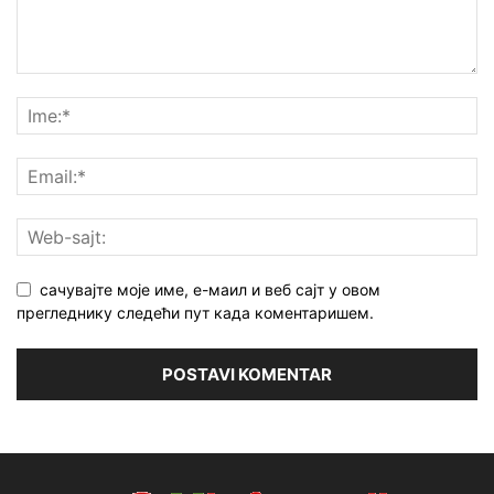
сачувајте моје име, е-маил и веб сајт у овом
прегледнику следећи пут када коментаришем.