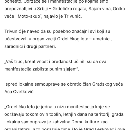
ponešto. Održaće se i manifestacije po kojima smo
prepoznatljivi u Srbiji – Grdelička regata, Sajam vina, Grčko
veče i Moto-skup“, najavio je Trivunić.
Trivunić je naveo da su posebno značajni svi koji su
učestvovali u organizaciji Grdeličkog leta – umetnici,
saradnici i drugi partneri.
„Vaš trud, kreativnost i predanost učinili su da ova
manifestacija zablista punim sjajem“.
Ispred lokalne samouprave se obratio član Gradskog veća
Aca Cvetković.
„Grdeličko leto je jedna u nizu manifestacija koje se
održavaju tokom ovih toplih, letnjih dana na teritoriji grada.
Lokalna samouprava je zahvalna Domu kulture kao
organizatoru, a to pokazuje time što je Grad Leskovac i ove