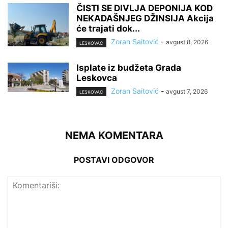
ČISTI SE DIVLJA DEPONIJA KOD
NEKADAŠNJEG DŽINSIJA Akcija
će trajati dok...
Zoran Saitović
-
avgust 8, 2026
LESKOVAC
Isplate iz budžeta Grada
Leskovca
Zoran Saitović
-
avgust 7, 2026
LESKOVAC
NEMA KOMENTARA
POSTAVI ODGOVOR