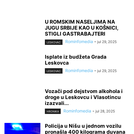
U ROMSKIM NASELJIMA NA
JUGU SRBIJE KAO U KOŠNICI,
STIGLI GASTRABAJTERI
Rominfomedia
-
jul 29, 2025
LESKOVAC
Isplate iz budžeta Grada
Leskovca
Rominfomedia
-
jul 29, 2025
LESKOVAC
Vozači pod dejstvom alkohola i
droge u Leskovcu i Vlasotincu
izazvali...
Rominfomedia
-
jul 28, 2025
HRONIKA
Policija u Nišu u jednom vozilu
pronašla 400 kilograma duvana