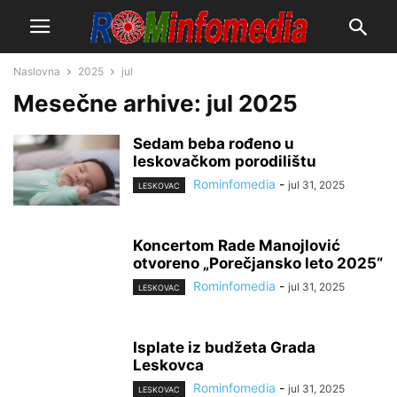
Naslovna
2025
jul
Mesečne arhive: jul 2025
Sedam beba rođeno u
leskovačkom porodilištu
Rominfomedia
-
jul 31, 2025
LESKOVAC
Koncertom Rade Manojlović
otvoreno „Porečjansko leto 2025“
Rominfomedia
-
jul 31, 2025
LESKOVAC
Isplate iz budžeta Grada
Leskovca
Rominfomedia
-
jul 31, 2025
LESKOVAC