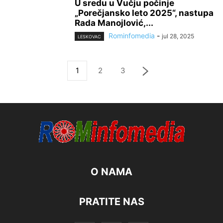
U sredu u Vučju počinje
„Porečjansko leto 2025“, nastupa
Rada Manojlović,...
Rominfomedia
-
jul 28, 2025
LESKOVAC
1
2
3
O NAMA
PRATITE NAS