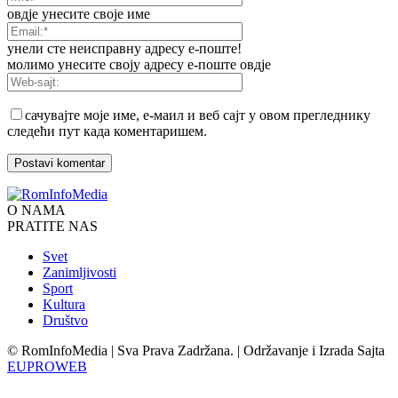
овдје унесите своје име
унели сте неисправну адресу е-поште!
молимо унесите своју адресу е-поште овдје
сачувајте моје име, е-маил и веб сајт у овом прегледнику
следећи пут када коментаришем.
O NAMA
PRATITE NAS
Svet
Zanimljivosti
Sport
Kultura
Društvo
© RomInfoMedia | Sva Prava Zadržana. | Održavanje i Izrada Sajta
EUPROWEB