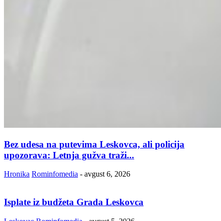
Bez udesa na putevima Leskovca, ali policija
upozorava: Letnja gužva traži...
Hronika
Rominfomedia
-
avgust 6, 2026
Isplate iz budžeta Grada Leskovca