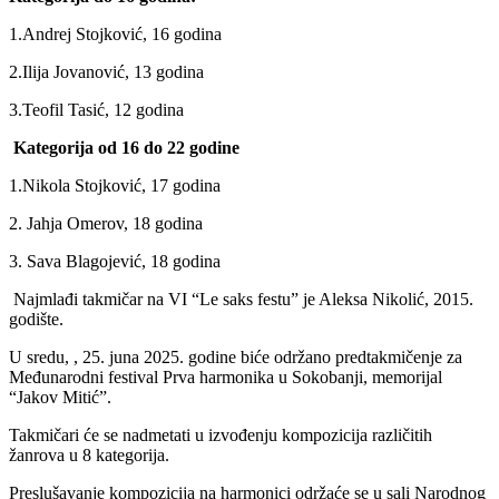
1.Andrej Stojković, 16 godina
2.Ilija Jovanović, 13 godina
3.Teofil Tasić, 12 godina
Kategorija od 16 do 22 godine
1.Nikola Stojković, 17 godina
2. Jahja Omerov, 18 godina
3. Sava Blagojević, 18 godina
Najmlađi takmičar na VI “Le saks festu” je Aleksa Nikolić, 2015.
godište.
U sredu, , 25. juna 2025. godine biće održano predtakmičenje za
Međunarodni festival Prva harmonika u Sokobanji, memorijal
“Jakov Mitić”.
Takmičari će se nadmetati u izvođenju kompozicija različitih
žanrova u 8 kategorija.
Preslušavanje kompozicija na harmonici održaće se u sali Narodnog