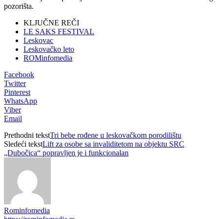
pozorišta.
KLJUČNE REČI
LE SAKS FESTIVAL
Leskovac
Leskovačko leto
ROMinfomedia
Facebook
Twitter
Pinterest
WhatsApp
Viber
Email
Prethodni tekst
Tri bebe rođene u leskovačkom porodilištu
Sledeći tekst
Lift za osobe sa invaliditetom na objektu SRC
„Dubočica“ popravljen je i funkcionalan
Rominfomedia