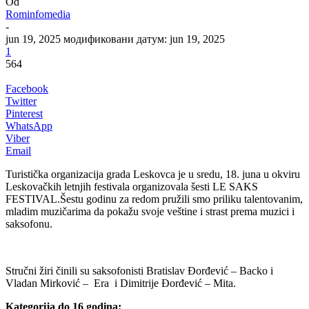
Od
Rominfomedia
-
jun 19, 2025
модификовани датум: jun 19, 2025
1
564
Facebook
Twitter
Pinterest
WhatsApp
Viber
Email
Turistička organizacija grada Leskovca je u sredu, 18. juna u okviru
Leskovačkih letnjih festivala organizovala šesti LE SAKS
FESTIVAL.Šestu godinu za redom pružili smo priliku talentovanim,
mladim muzičarima da pokažu svoje veštine i strast prema muzici i
saksofonu.
Stručni žiri činili su saksofonisti Bratislav Đorđević – Backo i
Vladan Mirković – Era i Dimitrije Đorđević – Mita.
Kategorija do 16 godina: