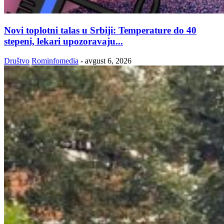
Novi toplotni talas u Srbiji: Temperature do 40
stepeni, lekari upozoravaju...
Društvo
Rominfomedia
-
avgust 6, 2026