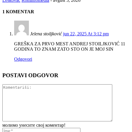
Leskovac
Rominfomedia
-
avgust 5, 2026
1 KOMENTAR
Jelena stoiljković
jun 22, 2025 At 3:12 pm
GREŠKA ZA PRVO MEST ANDREJ STOILJKOVIĆ 11
GODINA TO ZNAM ZATO STO ON JE MOJ SIN
Odgovori
POSTAVI ODGOVOR
молимо унесите свој коментар!