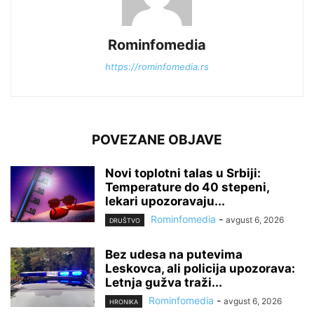
Rominfomedia
https://rominfomedia.rs
POVEZANE OBJAVE
Novi toplotni talas u Srbiji:
Temperature do 40 stepeni,
lekari upozoravaju...
Rominfomedia
-
avgust 6, 2026
DRUŠTVO
Bez udesa na putevima
Leskovca, ali policija upozorava:
Letnja gužva traži...
Rominfomedia
-
avgust 6, 2026
HRONIKA