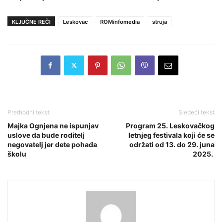
KLJUČNE REČI
Leskovac
ROMinfomedia
struja
Prethodni tekst
Sledeći tekst
Majka Ognjena ne ispunjav
Program 25. Leskovačkog
uslove da bude roditelj
letnjeg festivala koji će se
negovatelj jer dete pohađa
održati od 13. do 29. juna
školu
2025.