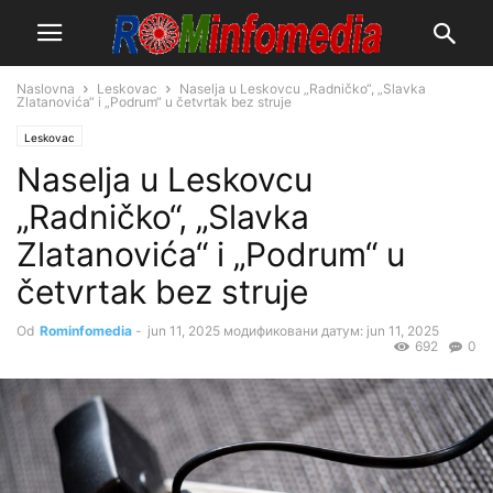
Naslovna
Leskovac
Naselja u Leskovcu „Radničko“, „Slavka
Zlatanovića“ i „Podrum“ u četvrtak bez struje
Leskovac
Naselja u Leskovcu
„Radničko“, „Slavka
Zlatanovića“ i „Podrum“ u
četvrtak bez struje
Od
Rominfomedia
-
jun 11, 2025
модификовани датум: jun 11, 2025
692
0