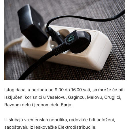
Istog dana, u periodu od 9.00 do 16.00 sati, sa mreže će biti
isključeni korisnici u Veselovu, Gagincu, Melovu, Oruglici,
Ravnom delu i jednom delu Barja.
U slučaju vremenskih neprilika, radovi će biti odloženi,
saopštavaju iz leskovačke Elektrodistribucije.