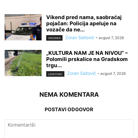
Vikend pred nama, saobraćaj
pojačan: Policija apeluje na
vozače da ne...
Zoran Saitović
-
avgust 7, 2026
HRONIKA
„KULTURA NAM JE NA NIVOU“ –
Polomili prskalice na Gradskom
trgu...
Zoran Saitović
-
avgust 7, 2026
LESKOVAC
NEMA KOMENTARA
POSTAVI ODGOVOR