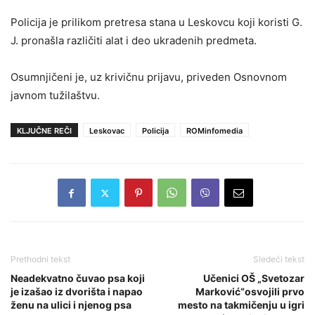
Policija je prilikom pretresa stana u Leskovcu koji koristi G.
J. pronašla različiti alat i deo ukradenih predmeta.
Osumnjičeni je, uz krivičnu prijavu, priveden Osnovnom
javnom tužilaštvu.
KLJUČNE REČI
Leskovac
Policija
ROMinfomedia
Prethodni tekst
Sledeći tekst
Neadekvatno čuvao psa koji
Učenici OŠ „Svetozar
je izašao iz dvorišta i napao
Marković“osvojili prvo
ženu na ulici i njenog psa
mesto na takmičenju u igri