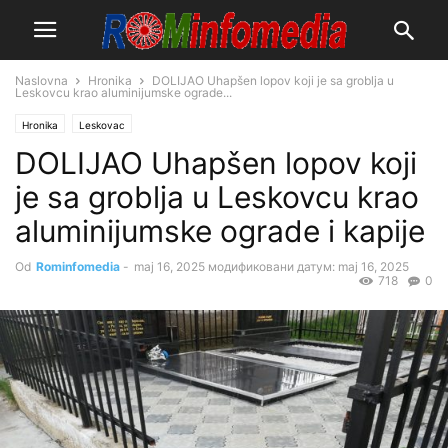
Naslovna
Hronika
DOLIJAO Uhapšen lopov koji je sa groblja u
Leskovcu krao aluminijumske ograde...
Hronika
Leskovac
DOLIJAO Uhapšen lopov koji
je sa groblja u Leskovcu krao
aluminijumske ograde i kapije
Od
Rominfomedia
-
maj 16, 2025
модификовани датум: maj 16, 2025
718
0