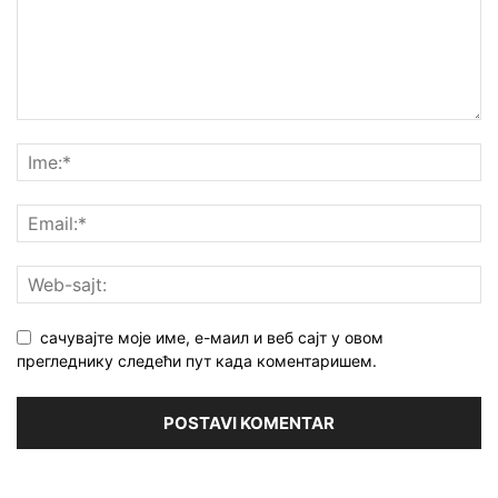
сачувајте моје име, е-маил и веб сајт у овом
прегледнику следећи пут када коментаришем.