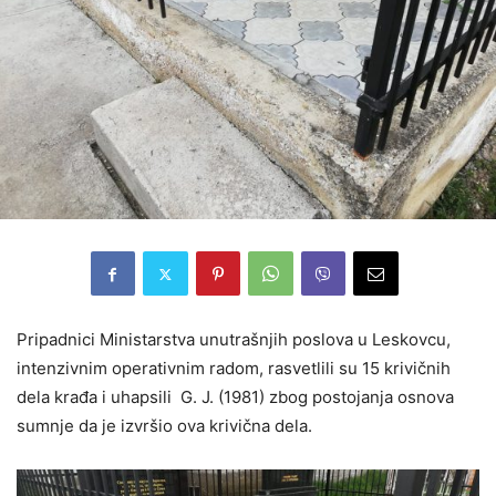
Pripadnici Ministarstva unutrašnjih poslova u Leskovcu,
intenzivnim operativnim radom, rasvetlili su 15 krivičnih
dela krađa i uhapsili G. J. (1981) zbog postojanja osnova
sumnje da je izvršio ova krivična dela.