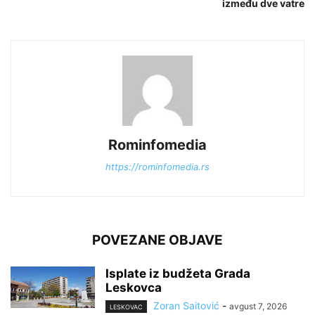
između dve vatre
Rominfomedia
https://rominfomedia.rs
POVEZANE OBJAVE
Isplate iz budžeta Grada
Leskovca
Zoran Saitović
-
avgust 7, 2026
LESKOVAC