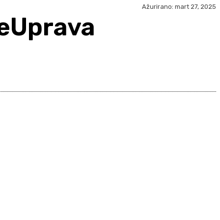
Ažurirano:
mart 27, 2025
 eUprava