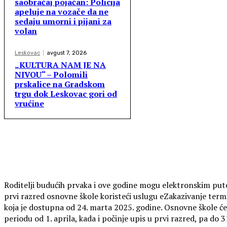
saobraćaj pojačan: Policija
apeluje na vozače da ne
sedaju umorni i pijani za
volan
Leskovac
avgust 7, 2026
„KULTURA NAM JE NA
NIVOU“ – Polomili
prskalice na Gradskom
trgu dok Leskovac gori od
vrućine
Roditelji budućih prvaka i ove godine mogu elektronskim pute
prvi razred osnovne škole koristeći uslugu eZakazivanje termi
koja je dostupna od 24. marta 2025. godine. Osnovne škole će
periodu od 1. aprila, kada i počinje upis u prvi razred, pa do 