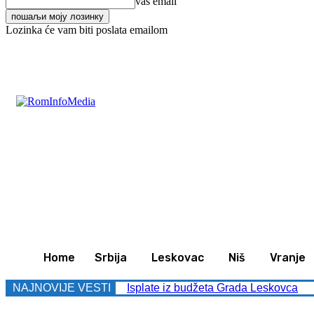
vaš email
Lozinka će vam biti poslata emailom
C
24.8
Leskovac
Subota, avgust 8, 2026
Svet
Z
Home
Srbija
Leskovac
Niš
Vranje
NAJNOVIJE VESTI
Isplate iz budžeta Grada Leskovca