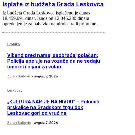
Isplate iz budžeta Grada Leskovca
Iz budžeta Grada Leskovca isplaćeno je danas
18.459.091 dinar. Iznos od 12.046.280 dinara
opredeljen je za nabavku namirnica radi pripreme...
Hronika
Vikend pred nama, saobraćaj pojačan:
Policija apeluje na vozače da ne sedaju
umorni i pijani za volan
Zoran Saitović
-
avgust 7, 2026
Leskovac
„KULTURA NAM JE NA NIVOU“ – Polomili
prskalice na Gradskom trgu dok
Leskovac gori od vrućine
Zoran Saitović
-
avgust 7, 2026