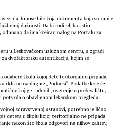
obavezi da donose bilo koja dokumenta koja su ranije
službenoj dužnosti. Da bi roditelj koristio
k, odnosno da ima kreiran nalog na Portalu za
alteru u Leskovačkom uslužnom centru, u zgradi
za dvofaktorsku autentikaciju, kojim se
a odabere školu kojoj dete teritorijalno pripada,
a i klikne na dugme „Podnesi“. Podatke koje će
 matične knjige rođenih, uverenje o prebivalištu,
 potvrda o obavljenom lekarskom pregledu.
u vojnoj zdravstvenoj ustanovi, potrebno je lično
pis deteta u školu kojoj teritorijalno ne pripada
iranje nakon što škola odgovori na njihov zahtev,