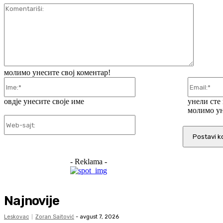
Komentar
молимо унесите свој коментар!
Ime:*
овдје унесите своје име
унели сте
молимо ун
Web-
sajt:
- Reklama -
Najnovije
Leskovac
Zoran Saitović
-
avgust 7, 2026