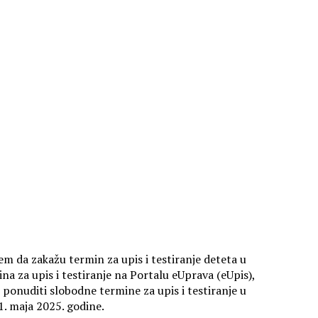
m da zakažu termin za upis i testiranje deteta u
na za upis i testiranje na Portalu eUprava (eUpis),
 ponuditi slobodne termine za upis i testiranje u
31. maja 2025. godine.