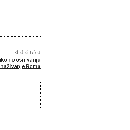
Sledeći tekst
zakon o osnivanju
snaživanje Roma