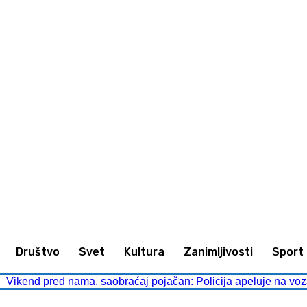
animljivosti
Sport
Kultura
Društvo
Društvo
Svet
Kultura
Zanimljivosti
Sport
Vikend pred nama, saobraćaj pojačan: Policija apeluje na voz