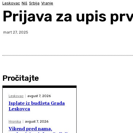
Leskovac
Niš
Srbija
Vranje
Prijava za upis p
mart 27, 2025
Pročitajte
Leskovac
avgust 7, 2026
Isplate iz budžeta Grada
Leskovca
Hronika
avgust 7, 2026
Vikend pred nama,