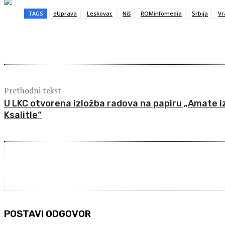
TAGS
eUprava
Leskovac
Niš
ROMinfomedia
Srbija
Vr
Share
Prethodni tekst
U LKC otvorena izložba radova na papiru „Amate i
Ksalitle“
POSTAVI ODGOVOR