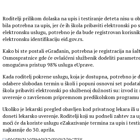
Roditelji prilikom dolaska na upis i testiranje deteta nisu u 
bila potrebna za upis, jer će ih škola pribaviti elektronski po 
elektronsku uslugu, potrebno je da bude registrovan korisni
elektronsku identifikaciju eid.gov.rs.
Kako bi ste postali eGrađanin, potrebna je registracija na š
Osmospratnice gde će ovlašćeni službenik dodeliti parametre 
omogućava pristup 98% usluga eUprave.
Kada roditelj pokrene uslugu, koja je dostupna, potrebno je d
odabere slobodan termin u školi i popuni osnovni set podatak
škola pribaviti elektronski po službenoj dužnosti su: izvod iz
uverenje o završenom pripremnom predškolskom programu i
Ukoliko je lekarski pregled obavljen kod privatnog lekara ili 
doneti lekarsko uverenje. Roditelji koji su podneli zahtev za u
moći će da koriste uslugu eZakazivanje termina za upis i test
najkasnije do 30. aprila.