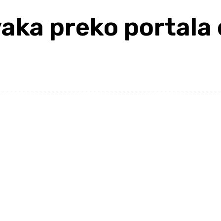
rvaka preko portala
Share