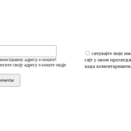
iši:
Email:*
сачувајте моје им
сајт у овом преглед
 неисправну адресу е-поште!
есите своју адресу е-поште овдје
када коментаришем