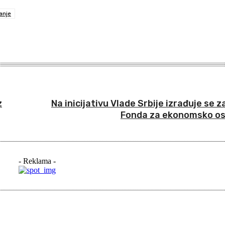
anje
z
Na inicijativu Vlade Srbije izrađuje se 
Fonda za ekonomsko o
- Reklama -