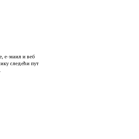
е, е-маил и веб
нику следећи пут
.