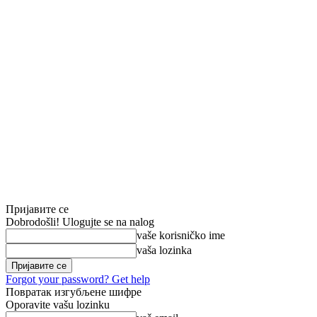
Пријавите се
Dobrodošli! Ulogujte se na nalog
vaše korisničko ime
vaša lozinka
Forgot your password? Get help
Повратак изгубљене шифре
Oporavite vašu lozinku