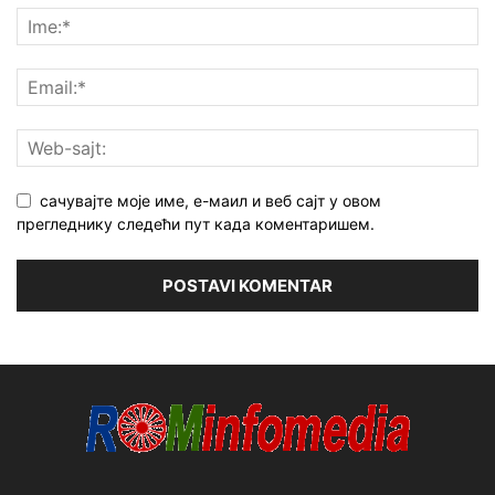
сачувајте моје име, е-маил и веб сајт у овом
прегледнику следећи пут када коментаришем.