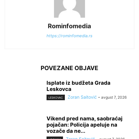
Rominfomedia
https://rominfomedia.rs
POVEZANE OBJAVE
Isplate iz budžeta Grada
Leskovca
Zoran Saitović
-
avgust 7, 2026
LESKOVAC
Vikend pred nama, saobraćaj
pojačan: Policija apeluje na
vozače da ne...
Zoran Saitović
-