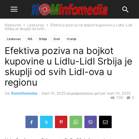
Naslovna
Leskovac
Efektiva poziva na bojkot kupovine u Lidlu-Lidl
Srbija je skuplji od svih...
Leskovac
Niš
Srbija
Svet
Vranje
Efektiva poziva na bojkot
kupovine u Lidlu-Lidl Srbija je
skuplji od svih Lidl-ova u
regionu
Od
Rominfomedia
-
mart 10, 2025
модификовани датум: mart 10, 2025
730
0