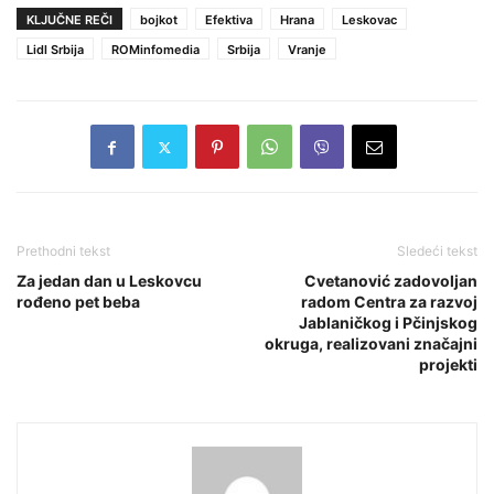
KLJUČNE REČI
bojkot
Efektiva
Hrana
Leskovac
Lidl Srbija
ROMinfomedia
Srbija
Vranje
Prethodni tekst
Sledeći tekst
Za jedan dan u Leskovcu
Cvetanović zadovoljan
rođeno pet beba
radom Centra za razvoj
Jablaničkog i Pčinjskog
okruga, realizovani značajni
projekti