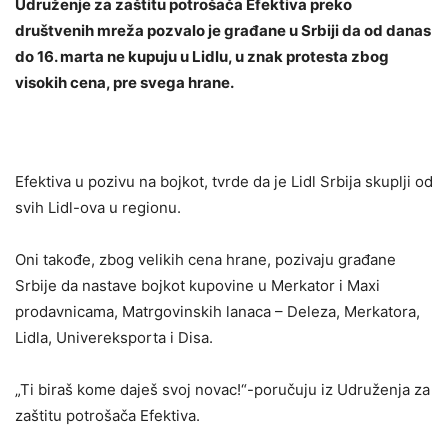
Udruženje za zaštitu potrošača Efektiva preko
društvenih mreža pozvalo je građane u Srbiji da od danas
do 16. marta ne kupuju u Lidlu, u znak protesta zbog
visokih cena, pre svega hrane.
Efektiva u pozivu na bojkot, tvrde da je Lidl Srbija skuplji od
svih Lidl-ova u regionu.
Oni takođe, zbog velikih cena hrane, pozivaju građane
Srbije da nastave bojkot kupovine u Merkator i Maxi
prodavnicama, Matrgovinskih lanaca – Deleza, Merkatora,
Lidla, Univereksporta i Disa.
„Ti biraš kome daješ svoj novac!“-poručuju iz Udruženja za
zaštitu potrošača Efektiva.