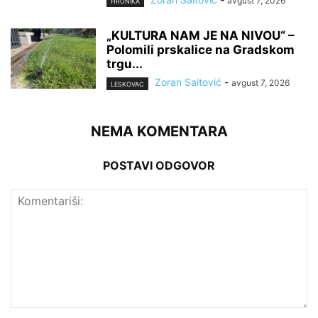
avgust 7, 2026
HRONIKA
„KULTURA NAM JE NA NIVOU“ –
Polomili prskalice na Gradskom
trgu...
Zoran Saitović
-
avgust 7, 2026
LESKOVAC
NEMA KOMENTARA
POSTAVI ODGOVOR