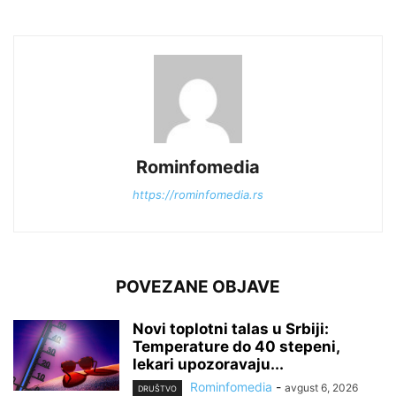
Rominfomedia
https://rominfomedia.rs
POVEZANE OBJAVE
Novi toplotni talas u Srbiji:
Temperature do 40 stepeni,
lekari upozoravaju...
Rominfomedia
-
avgust 6, 2026
DRUŠTVO