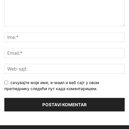
сачувајте моје име, е-маил и веб сајт у овом
прегледнику следећи пут када коментаришем.