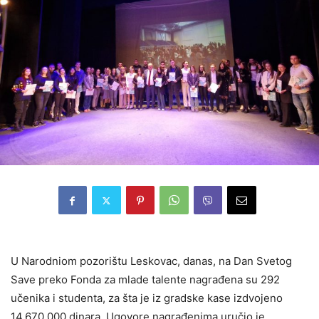
U Narodniom pozorištu Leskovac, danas, na Dan Svetog
Save preko Fonda za mlade talente nagrađena su 292
učenika i studenta, za šta je iz gradske kase izdvojeno
14.670.000 dinara. Ugovore nagrađenima uručio je