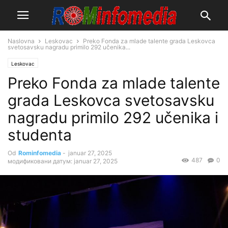
Naslovna
Leskovac
Preko Fonda za mlade talente grada Leskovca
svetosavsku nagradu primilo 292 učenika...
Leskovac
Preko Fonda za mlade talente
grada Leskovca svetosavsku
nagradu primilo 292 učenika i
studenta
Od
Rominfomedia
-
januar 27, 2025
487
0
модификовани датум: januar 27, 2025