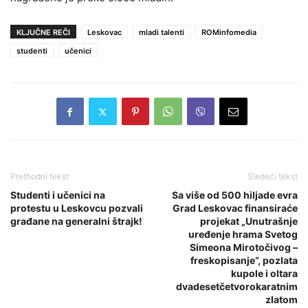
KLJUČNE REČI
Leskovac
mladi talenti
ROMinfomedia
studenti
učenici
Prethodni tekst
Sledeći tekst
Studenti i učenici na
Sa više od 500 hiljade evra
protestu u Leskovcu pozvali
Grad Leskovac finansiraće
građane na generalni štrajk!
projekat „Unutrašnje
uređenje hrama Svetog
Simeona Mirotočivog –
freskopisanje“, pozlata
kupole i oltara
dvadesetčetvorokaratnim
zlatom