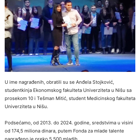
U ime nagrađenih, obratili su se Anđela Stojković,
studentkinja Ekonomskog fakulteta Univerziteta u Nišu sa
prosekom 10 i Tešman Mitić, student Medicinskog fakulteta
Univerziteta u Nišu.
Podsećamo, od 2013. do 2024. godine, sredstvima u visini
od 174,5 miliona dinara, putem Fonda za mlade talente
nagrađeno je preko 5.500 mladih.