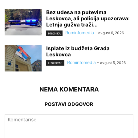
Bez udesa na putevima
Leskovca, ali policija upozorava:
Letnja gužva traži...
Rominfomedia
-
avgust 6, 2026
HRONIKA
Isplate iz budžeta Grada
Leskovca
Rominfomedia
-
avgust 5, 2026
LESKOVAC
NEMA KOMENTARA
POSTAVI ODGOVOR