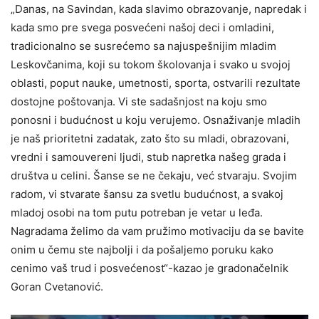
„Danas, na Savindan, kada slavimo obrazovanje, napredak i
kada smo pre svega posvećeni našoj deci i omladini,
tradicionalno se susrećemo sa najuspešnijim mladim
Leskovčanima, koji su tokom školovanja i svako u svojoj
oblasti, poput nauke, umetnosti, sporta, ostvarili rezultate
dostojne poštovanja. Vi ste sadašnjost na koju smo
ponosni i budućnost u koju verujemo. Osnaživanje mladih
je naš prioritetni zadatak, zato što su mladi, obrazovani,
vredni i samouvereni ljudi, stub napretka našeg grada i
društva u celini. Šanse se ne čekaju, već stvaraju. Svojim
radom, vi stvarate šansu za svetlu budućnost, a svakoj
mladoj osobi na tom putu potreban je vetar u leđa.
Nagradama želimo da vam pružimo motivaciju da se bavite
onim u čemu ste najbolji i da pošaljemo poruku kako
cenimo vaš trud i posvećenost“-kazao je gradonačelnik
Goran Cvetanović.