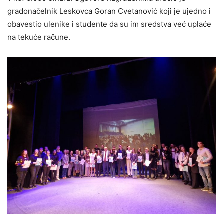
gradonačelnik Leskovca Goran Cvetanović koji je ujedno i
obavestio ulenike i studente da su im sredstva već uplaće
na tekuće račune.