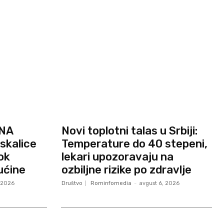
 NA
Novi toplotni talas u Srbiji:
skalice
Temperature do 40 stepeni,
ok
lekari upozoravaju na
ućine
ozbiljne rizike po zdravlje
, 2026
Društvo
Rominfomedia
-
avgust 6, 2026