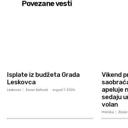
Povezane vesti
Isplate iz budžeta Grada
Vikend p
Leskovca
saobraća
apeluje 
Leskovac
Zoran Saitović
-
avgust 7, 2026
sedaju um
volan
Hronika
Zoran 