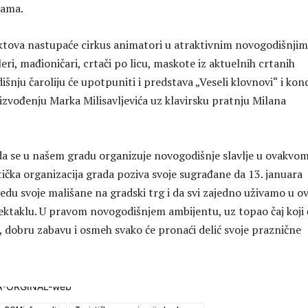
cama.
tova nastupaće cirkus animatori u atraktivnim novogodišnjim
ri, mađioničari, crtači po licu, maskote iz aktuelnih crtanih
šnju čaroliju će upotpuniti i predstava „Veseli klovnovi“ i kon
izvođenju Marka Milisavljevića uz klavirsku pratnju Milana
 da se u našem gradu organizuje novogodišnje slavlje u ovakvo
tička organizacija grada poziva svoje sugrađane da 13. januara
edu svoje mališane na gradski trg i da svi zajedno uživamo u 
ktaklu. U pravom novogodišnjem ambijentu, uz topao čaj koji 
i, dobru zabavu i osmeh svako će pronaći delić svoje praznične