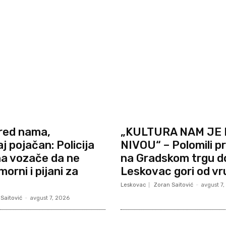
red nama,
„KULTURA NAM JE
j pojačan: Policija
NIVOU“ – Polomili pr
na vozače da ne
na Gradskom trgu d
orni i pijani za
Leskovac gori od vr
Leskovac
Zoran Saitović
-
avgust 7
Saitović
-
avgust 7, 2026