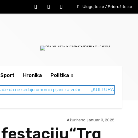
Ulogujte se / Pridružite se
Sport
Hronika
Politika
ače da ne sedaju umorni i pijani za volan
„KULTURA NAM JE NA NI
Ažurirano:
januar 9, 2025
festaciju“Trg