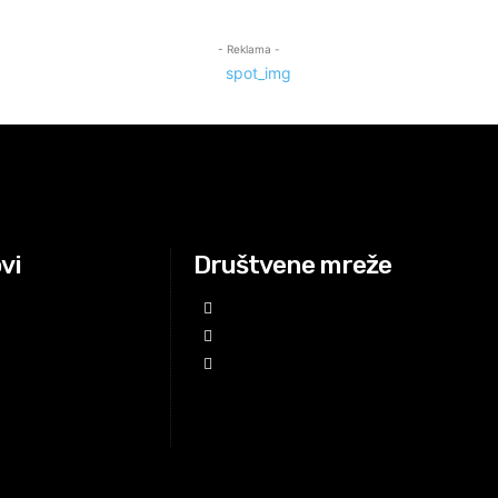
- Reklama -
ovi
Društvene mreže