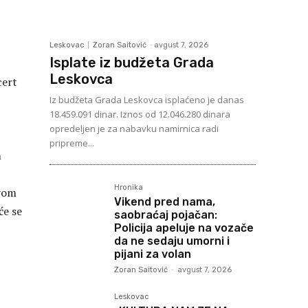
Leskovac
Zoran Saitović
-
avgust 7, 2026
Isplate iz budžeta Grada
Leskovca
cert
Iz budžeta Grada Leskovca isplaćeno je danas
18.459.091 dinar. Iznos od 12.046.280 dinara
opredeljen je za nabavku namirnica radi
pripreme...
m
Hronika
ovom
Vikend pred nama,
će se
saobraćaj pojačan:
Policija apeluje na vozače
da ne sedaju umorni i
pijani za volan
Zoran Saitović
-
avgust 7, 2026
Leskovac