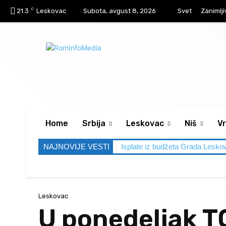
C
21.3
Leskovac
Subota, avgust 8, 2026
Svet
Zanimlji
Home
Srbija
Leskovac
Niš
Vr
NAJNOVIJE VESTI
Isplate iz budžeta Grada Lesko
Leskovac
U ponedeljak T