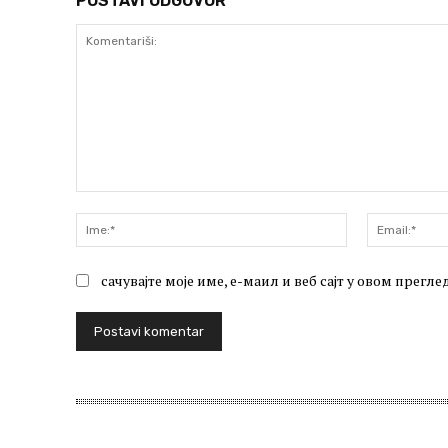
POSTAVI ODGOVOR
Komentariši:
Ime:*
сачувајте моје име, е-маил и веб сајт у овом прег