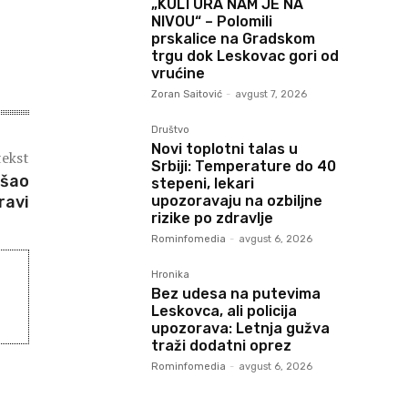
„KULTURA NAM JE NA
NIVOU“ – Polomili
prskalice na Gradskom
trgu dok Leskovac gori od
vrućine
Zoran Saitović
-
avgust 7, 2026
Društvo
Novi toplotni talas u
tekst
Srbiji: Temperature do 40
išao
stepeni, lekari
ravi
upozoravaju na ozbiljne
rizike po zdravlje
Rominfomedia
-
avgust 6, 2026
Hronika
Bez udesa na putevima
Leskovca, ali policija
upozorava: Letnja gužva
traži dodatni oprez
Rominfomedia
-
avgust 6, 2026