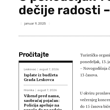
dečije radosti 
januar 9, 2025
Pročitajte
Turistička organ
ponedeljak, 13. j
– Novogodišnja č
Leskovac
avgust 7, 2026
Isplate iz budžeta
13 časova.
Grada Leskovca
Hronika
avgust 7, 2026
U okviru proslav
Vikend pred nama,
večernjeg koncer
saobraćaj pojačan:
Policija apeluje na
do 15 časova bi
vozače da ne sedaju