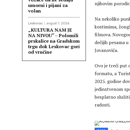
njihovim porodi
umorni i pijani za
volan
Na nekoliko punk
Leskovac
avgust 7, 2026
kostimima, žongle
„KULTURA NAM JE
filmova. Novogodi
NA NIVOU“ – Polomili
prskalice na Gradskom
dečijih pesama u 
trgu dok Leskovac gori
Jovanovića.
od vrućine
Ovo je treći put
formatu, a Turis
2025. godine dov
jedinstvenom spe
besplatno služit
radosti.