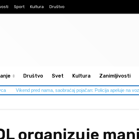
vosti
Sport
Kultura
Društvo
anje
Društvo
Svet
Kultura
Zanimljivosti
vca
Vikend pred nama, saobraćaj pojačan: Policija apeluje na voz
OL organizuje mani