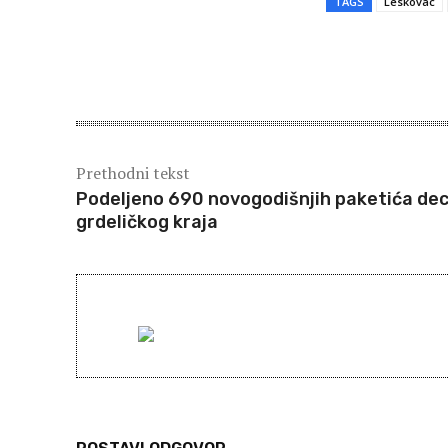
TAGS
Leskovac
Share
Prethodni tekst
Podeljeno 690 novogodišnjih paketića deci
grdeličkog kraja