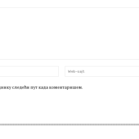
Email:*
леднику следећи пут када коментаришем.