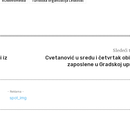
ROMinfomedia
Turistička organizacija Leskovac
Sledeći 
 iz
Cvetanović u sredu i četvrtak ob
zaposlene u Gradskoj up
- Reklama -