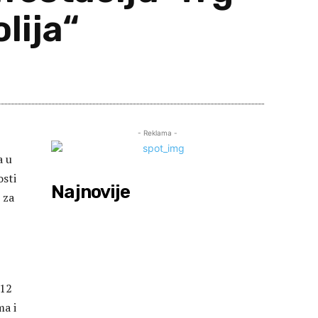
lija“
are
- Reklama -
a u
osti
Najnovije
 za
 12
a i