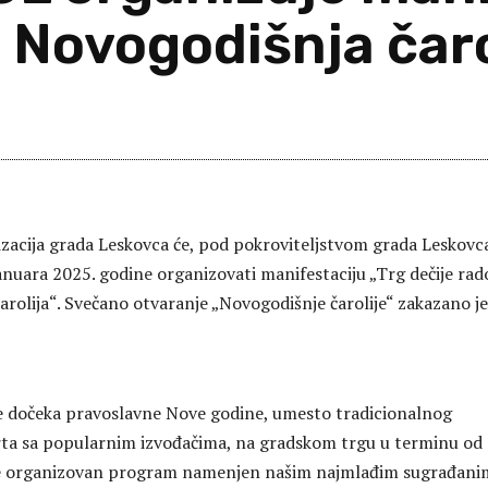
– Novogodišnja čaro
Sh
izacija grada Leskovca će, pod pokroviteljstvom grada Leskovc
anuara 2025. godine organizovati manifestaciju „Trg dečije rad
arolija“. Svečano otvaranje „Novogodišnje čarolije“ zakazano je
e dočeka pravoslavne Nove godine, umesto tradicionalnog
ta sa popularnim izvođačima, na gradskom trgu u terminu od
će organizovan program namenjen našim najmlađim sugrađanim