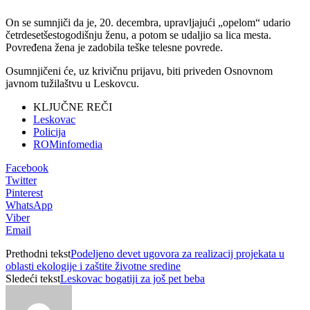
On se sumnjiči da je, 20. decembra, upravljajući „opelom“ udario
četrdesetšestogodišnju ženu, a potom se udaljio sa lica mesta.
Povređena žena je zadobila teške telesne povrede.
Osumnjičeni će, uz krivičnu prijavu, biti priveden Osnovnom
javnom tužilaštvu u Leskovcu.
KLJUČNE REČI
Leskovac
Policija
ROMinfomedia
Facebook
Twitter
Pinterest
WhatsApp
Viber
Email
Prethodni tekst
Podeljeno devet ugovora za realizacij projekata u
oblasti ekologije i zaštite životne sredine
Sledeći tekst
Leskovac bogatiji za još pet beba