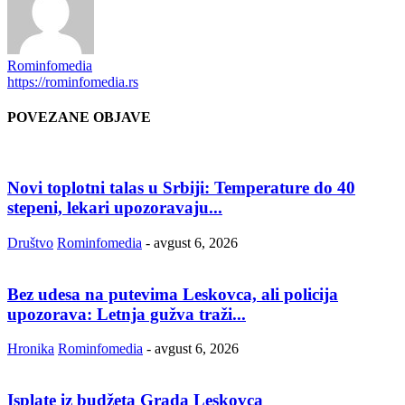
Rominfomedia
https://rominfomedia.rs
POVEZANE OBJAVE
Novi toplotni talas u Srbiji: Temperature do 40
stepeni, lekari upozoravaju...
Društvo
Rominfomedia
-
avgust 6, 2026
Bez udesa na putevima Leskovca, ali policija
upozorava: Letnja gužva traži...
Hronika
Rominfomedia
-
avgust 6, 2026
Isplate iz budžeta Grada Leskovca