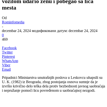
vozilom udario ženu i pobegao sa lica
mesta
Od
Rominfomedia
-
decembar 24, 2024
модификовани датум: decembar 24, 2024
0
469
Facebook
Twitter
Pinterest
WhatsApp
Viber
Email
Pripadnici Ministarstva unutrašnjih poslova u Leskovcu uhapsili su
U. K. (1982) iz Beograda, zbog postojanja osnova sumnje da je
izvršio krivično delo teška dela protiv bezbednosti javnog saobraćaja
i nepružanje pomoći licu povređenom u saobraćajnoj nezgodi.