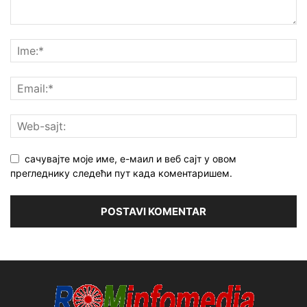
сачувајте моје име, е-маил и веб сајт у овом
прегледнику следећи пут када коментаришем.