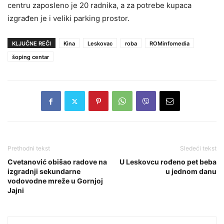
centru zaposleno je 20 radnika, a za potrebe kupaca
izgrađen je i veliki parking prostor.
KLJUČNE REČI
Kina
Leskovac
roba
ROMinfomedia
šoping centar
Prethodni tekst
Sledeći tekst
Cvetanović obišao radove na
U Leskovcu rođeno pet beba
izgradnji sekundarne
u jednom danu
vodovodne mreže u Gornjoj
Jajni