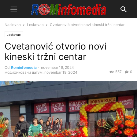
Naslovna
Leskovac
Cvetanović otvorio novi kineski tržni centar
Leskovac
Cvetanović otvorio novi
kineski tržni centar
Od
Rominfomedia
-
novembar 19, 2024
557
0
модификовани датум: novembar 19, 2024