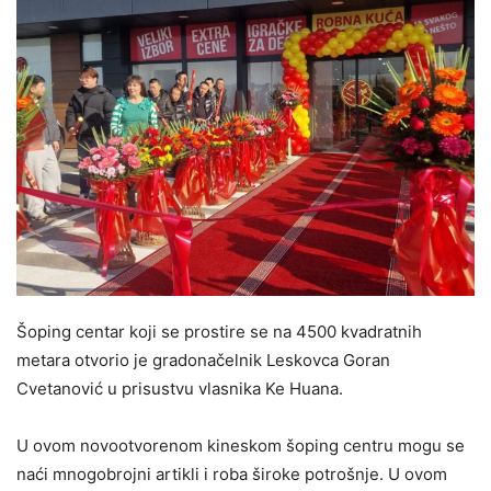
Šoping centar koji se prostire se na 4500 kvadratnih
metara otvorio je gradonačelnik Leskovca Goran
Cvetanović u prisustvu vlasnika Ke Huana.
U ovom novootvorenom kineskom šoping centru mogu se
naći mnogobrojni artikli i roba široke potrošnje. U ovom