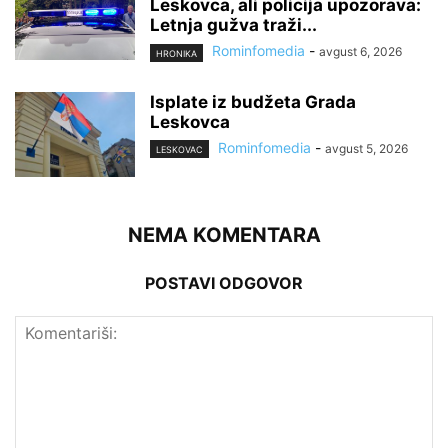
Leskovca, ali policija upozorava:
Letnja gužva traži...
Rominfomedia
-
avgust 6, 2026
HRONIKA
Isplate iz budžeta Grada
Leskovca
Rominfomedia
-
avgust 5, 2026
LESKOVAC
NEMA KOMENTARA
POSTAVI ODGOVOR