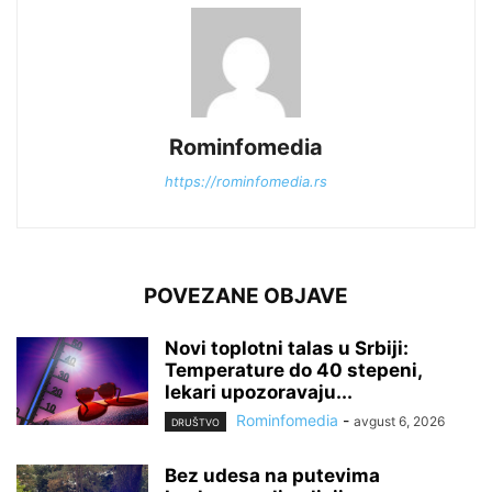
Rominfomedia
https://rominfomedia.rs
POVEZANE OBJAVE
Novi toplotni talas u Srbiji:
Temperature do 40 stepeni,
lekari upozoravaju...
Rominfomedia
-
avgust 6, 2026
DRUŠTVO
Bez udesa na putevima