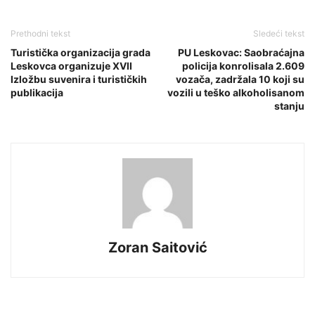
Prethodni tekst
Sledeći tekst
Turistička organizacija grada
PU Leskovac: Saobraćajna
Leskovca organizuje XVII
policija konrolisala 2.609
Izložbu suvenira i turističkih
vozača, zadržala 10 koji su
publikacija
vozili u teško alkoholisanom
stanju
Zoran Saitović