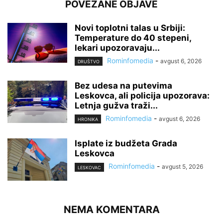
POVEZANE OBJAVE
Novi toplotni talas u Srbiji:
Temperature do 40 stepeni,
lekari upozoravaju...
Rominfomedia
-
avgust 6, 2026
DRUŠTVO
Bez udesa na putevima
Leskovca, ali policija upozorava:
Letnja gužva traži...
Rominfomedia
-
avgust 6, 2026
HRONIKA
Isplate iz budžeta Grada
Leskovca
Rominfomedia
-
avgust 5, 2026
LESKOVAC
NEMA KOMENTARA