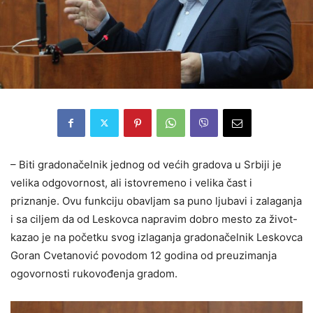
– Biti gradonačelnik jednog od većih gradova u Srbiji je
velika odgovornost, ali istovremeno i velika čast i
priznanje. Ovu funkciju obavljam sa puno ljubavi i zalaganja
i sa ciljem da od Leskovca napravim dobro mesto za život-
kazao je na početku svog izlaganja gradonačelnik Leskovca
Goran Cvetanović povodom 12 godina od preuzimanja
ogovornosti rukovođenja gradom.