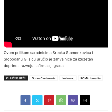
Ovom prilikom saradnicima Srećku Stamenkoviću i
Slobodanu Glišiću uručio je zahvalnice za izuzetan
doprinos razvoju i afirmaciji grada.
KLJUČNE REČI
Goran Cvetanović
Leskovac
ROMinfomedia