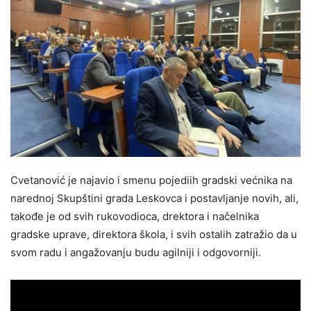
Cvetanović je najavio i smenu pojediih gradski većnika na
narednoj Skupštini grada Leskovca i postavljanje novih, ali,
takođe je od svih rukovodioca, drektora i načelnika
gradske uprave, direktora škola, i svih ostalih zatražio da u
svom radu i angažovanju budu agilniji i odgovorniji.