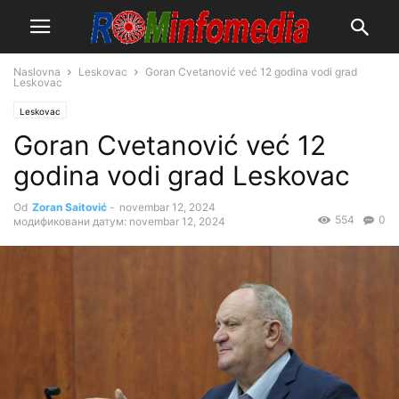
Naslovna
Leskovac
Goran Cvetanović već 12 godina vodi grad
Leskovac
Leskovac
Goran Cvetanović već 12
godina vodi grad Leskovac
Od
Zoran Saitović
-
novembar 12, 2024
554
0
модификовани датум: novembar 12, 2024